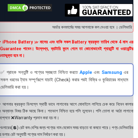
অর্ডার কনফার্মের সময় আপনাকে কল দেওয়া হবে । ডেলিভারি চার্জ
 iPhone Battery ১৮ মাসের এবং বাকি সকল Battery ক্রয়কৃত তারিখ থেকে 4 মাস এর
uarantee পাবেন। উল্লেখ্য, ব্যাটারি ফুলে গেলে তা কোনোভাবেই গ্যারান্টি বা ওয়ারেন্টির
তাভুক্ত হবে না।
✅ গ্রাহক সন্তুষ্টি ও পণ্যের স্বচ্ছতা নিশ্চিত করতে
Apple
এবং
Samsung
এর
সকল ধরনের ট্যাব সম্পূর্ণরূপে যাচাই (Check) করার পরই বিক্রি ও কুরিয়ারের মাধ্যমে
ডেলিভারি করা হয়।
 আপনার ক্রয়কৃত ডিসপ্লে স্থায়ী ভাবে লাগানোর আগে মোবাইলে লাগিয়ে চেক করে নিবেন কালার
ং অন্যান্য বিষয় ঠিক আছে কিনা। শতভাগ নিশ্চিত হয়ে পলি তুলবেন। পলি তোলা বা আঠা লাগানো
সপ্লেতে ❌Warranty প্রদান করা হয় না।
ডলারের(💲) রেট কম বেশির জন্য পণ্যের দাম যেকোন সময় বাড়তে বা কমতে পারে। পণ্য ডেলিভারির
 ডলার রেট অনুযায়ী পণ্যের দাম নির্ধারণ করা হয়।