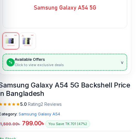
Available Offers
v
%
Click to view exclusive deals
Samsung Galaxy A54 5G Backshell Price
in Bangladesh
5.0
Rating
2 Reviews
Category:
Samsung Galaxy A54
799.00
৳
1,500.00
৳
You Save TK.701 (47%)
In Stock