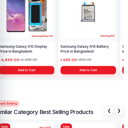
Samsung Galaxy S10 Display
Samsung Galaxy A10 Battery
Ori
Price in Bangladesh
Price in Bangladesh
in 
৳ 4,699.00
৳ 599.00
৳ 1
৳ 6,499.00
৳ 800.00
Add to Cart
Add to Cart
est Selling
❮
❯
imilar Category Best Selling Products
Sale
Sale
Sa