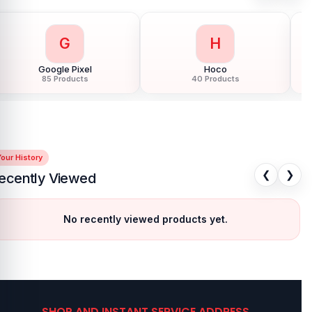
G
H
Google Pixel
Hoco
85 Products
40 Products
our History
❮
❯
ecently Viewed
No recently viewed products yet.
SHOP AND INSTANT SERVICE ADDRESS