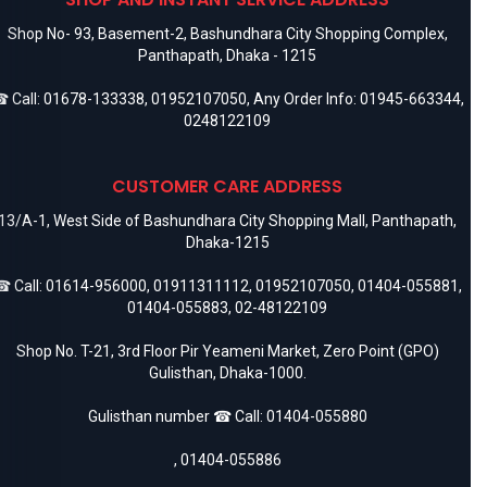
Shop No- 93, Basement-2, Bashundhara City Shopping Complex,
Panthapath, Dhaka - 1215
 Call:
01678-133338
,
01952107050
, Any Order Info:
01945-663344
,
0248122109
CUSTOMER CARE ADDRESS
13/A-1, West Side of Bashundhara City Shopping Mall, Panthapath,
Dhaka-1215
 Call:
01614-956000
,
01911311112
,
01952107050
,
01404-055881
,
01404-055883
,
02-48122109
Shop No. T-21, 3rd Floor Pir Yeameni Market, Zero Point (GPO)
Gulisthan, Dhaka-1000.
Gulisthan number ☎ Call:
01404-055880
,
01404-055886