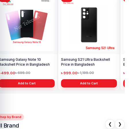
Samsung Galaxy Note 10
Samsung S21 Ultra Backshell
Sam
Backshell Price in Bangladesh
Price in Bangladesh
Ba
৳ 499.00
৳ 999.00
৳ 
৳ 699.00
৳ 1,199.00
Add to Cart
Add to Cart
Shop by Brand
❮
❯
ll Brand