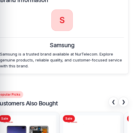
Brand Information
S
Samsung
Samsung is a trusted brand available at NurTelecom. Explore
genuine products, reliable quality, and customer-focused service
with this brand.
opular Picks
❮
❯
ustomers Also Bought
Sale
Sale
Sa