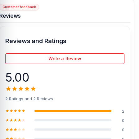
Panthapath, Dhaka – 1215.
Customer feedback
Reviews
[/vc_column][/vc_row]
Reviews and Ratings
Write a Review
5.00
2 Ratings and 2 Reviews
2
0
0
0