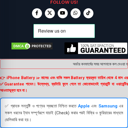
FOLLOW US!
অর্ডার কনফার্মের সময় আপনাকে কল দেওয়া হব
👉 iPhone Battery ১৮ মাসের এবং বাকি সকল Battery ক্রয়কৃত তারিখ থেকে 4 মাস এর
✅Guarantee পাবেন। উল্লেখ্য, ব্যাটারি ফুলে গেলে তা কোনোভাবেই গ্যারান্টি বা ওয়ারেন্টির
আওতাভুক্ত হবে না।
✅ গ্রাহক সন্তুষ্টি ও পণ্যের স্বচ্ছতা নিশ্চিত করতে
Apple
এবং
Samsung
এর
সকল ধরনের ট্যাব সম্পূর্ণরূপে যাচাই (Check) করার পরই বিক্রি ও কুরিয়ারের মাধ্যমে
ডেলিভারি করা হয়।