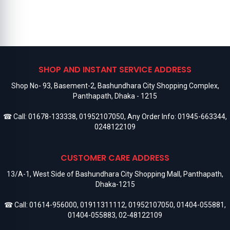
SHOP AND INSTANT SERVICE ADDRESS
Shop No- 93, Basement-2, Bashundhara City Shopping Complex,
Panthapath, Dhaka - 1215
☎ Call:
01678-133338
,
01952107050
, Any Order Info:
01945-663344
,
0248122109
CUSTOMER CARE ADDRESS
13/A-1, West Side of Bashundhara City Shopping Mall, Panthapath,
Dhaka-1215
☎ Call:
01614-956000
,
01911311112
,
01952107050
,
01404-055881
,
01404-055883
,
02-48122109