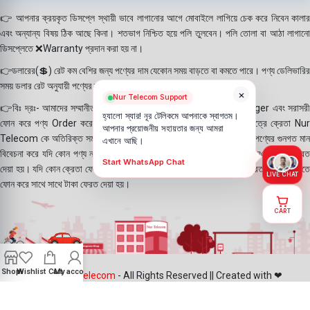
👉 আপনার ক্রয়কৃত ডিসপ্লে স্থায়ী ভাবে লাগানোর আগে মোবাইলে লাগিয়ে চেক করে নিবেন কালার
এবং অন্যান্য বিষয় ঠিক আছে কিনা। শতভাগ নিশ্চিত হয়ে পলি তুলবেন। পলি তোলা বা আঠা লাগানো
ডিসপ্লেতে ❌Warranty প্রদান করা হয় না।
👉ডলারের(💲) রেট কম বেশির জন্য পণ্যের দাম যেকোন সময় বাড়তে বা কমতে পারে। পণ্য ডেলিভারির
সময় ডলার রেট অনুযায়ী পণ্যের দাম নির্ধারণ করা হয়।
×
Nur Telecom Support
👉বিঃ দ্রঃ- আমাদের সম্মানীত ক্রেতাগন Website, Whatsapp, Messenger এবং সরাসরী
হ্যালো স্যার! নূর টেলিকমে আপনাকে স্বাগতম।
ফোন করে পণ্য Order করে থাকে। যদি কোন পণ্য stock এ না থাকে সেক্ষেত্রে ক্রেতা Nur
আপনার প্রয়োজনীয় সহায়তার জন্য আমরা
Telecom কে অতিরিক্ত সময় দিয়েও পণ্যটি নিতে আগ্রহ প্রকাশ করে থাকেন। পণ্যের গুনগত মান
এখানে আছি।
বিবেচনা করে যদি কোন পণ্য না দিতে পারি সেক্ষেত্রে ক্রেতাকে ফোন করে অগ্রিম নেওয়া টাকা ফেরত
Start WhatsApp Chat
দেয়া হয়। যদি কোন ক্রেতা ফোন না ধরে সেক্ষেত্রে Nur Telecom দায়ী নয়। ক্রেতা যদি পরবর্তীতে
LIVE CHAT
ফোন করে সাথে সাথে টাকা ফেরত দেয়া হয়।
CART
Shop
Wishlist
Cart
My account
©2025
Nur Telecom
- All Rights Reserved || Created with ❤