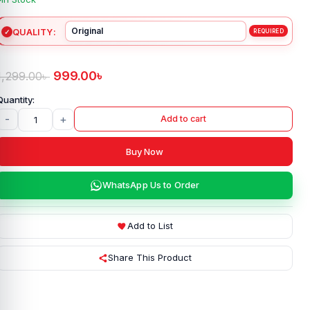
QUALITY
999.00
৳
1,299.00
৳
-
+
Add to cart
Buy Now
WhatsApp Us to Order
Add to List
Share This Product