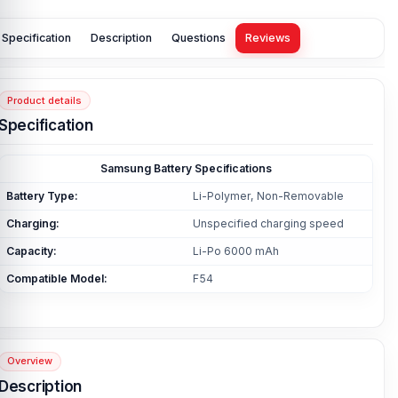
Specification
Description
Questions
Reviews
Product details
Specification
Samsung Battery Specifications
Battery Type:
Li-Polymer, Non-Removable
Charging:
Unspecified charging speed
Capacity:
Li-Po 6000 mAh
Compatible Model:
F54
Overview
Description