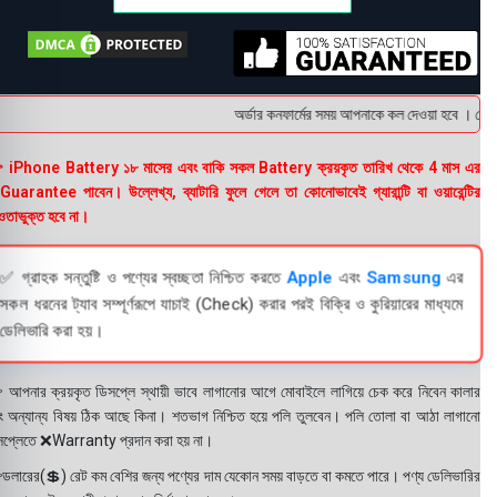
অর্ডার কনফার্মের সময় আপনাকে কল দেওয়া হবে । ডেলিভা
 iPhone Battery ১৮ মাসের এবং বাকি সকল Battery ক্রয়কৃত তারিখ থেকে 4 মাস এর
uarantee পাবেন। উল্লেখ্য, ব্যাটারি ফুলে গেলে তা কোনোভাবেই গ্যারান্টি বা ওয়ারেন্টির
তাভুক্ত হবে না।
✅ গ্রাহক সন্তুষ্টি ও পণ্যের স্বচ্ছতা নিশ্চিত করতে
Apple
এবং
Samsung
এর
সকল ধরনের ট্যাব সম্পূর্ণরূপে যাচাই (Check) করার পরই বিক্রি ও কুরিয়ারের মাধ্যমে
ডেলিভারি করা হয়।
 আপনার ক্রয়কৃত ডিসপ্লে স্থায়ী ভাবে লাগানোর আগে মোবাইলে লাগিয়ে চেক করে নিবেন কালার
ং অন্যান্য বিষয় ঠিক আছে কিনা। শতভাগ নিশ্চিত হয়ে পলি তুলবেন। পলি তোলা বা আঠা লাগানো
সপ্লেতে ❌Warranty প্রদান করা হয় না।
ডলারের(💲) রেট কম বেশির জন্য পণ্যের দাম যেকোন সময় বাড়তে বা কমতে পারে। পণ্য ডেলিভারির