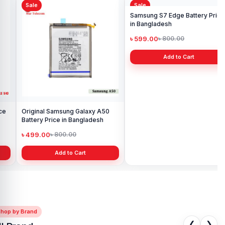
Sale
Sale
Sa
Sa
Pri
৳ 
Original Samsung Galaxy A50
Samsung S7 Edge Battery Price
Battery Price in Bangladesh
in Bangladesh
৳ 499.00
৳ 599.00
৳ 800.00
৳ 800.00
Add to Cart
Add to Cart
Shop by Brand
❮
❯