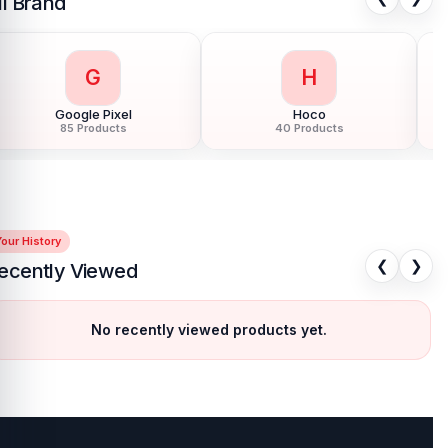
ll Brand
G
H
Google Pixel
Hoco
85 Products
40 Products
our History
❮
❯
ecently Viewed
No recently viewed products yet.