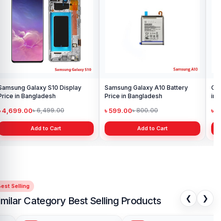
Samsung Galaxy S10 Display
Samsung Galaxy A10 Battery
Ori
Price in Bangladesh
Price in Bangladesh
in 
৳ 4,699.00
৳ 599.00
৳ 1
৳ 6,499.00
৳ 800.00
Add to Cart
Add to Cart
est Selling
❮
❯
imilar Category Best Selling Products