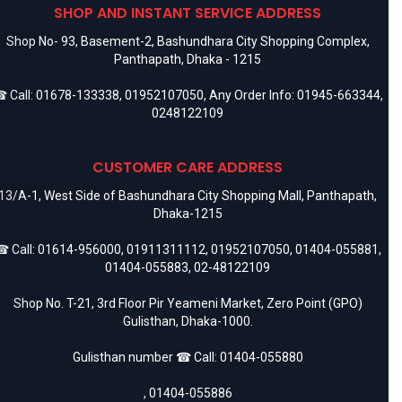
SHOP AND INSTANT SERVICE ADDRESS
Shop No- 93, Basement-2, Bashundhara City Shopping Complex,
Panthapath, Dhaka - 1215
 Call:
01678-133338
,
01952107050
, Any Order Info:
01945-663344
,
0248122109
CUSTOMER CARE ADDRESS
13/A-1, West Side of Bashundhara City Shopping Mall, Panthapath,
Dhaka-1215
 Call:
01614-956000
,
01911311112
,
01952107050
,
01404-055881
,
01404-055883
,
02-48122109
Shop No. T-21, 3rd Floor Pir Yeameni Market, Zero Point (GPO)
Gulisthan, Dhaka-1000.
Gulisthan number ☎ Call:
01404-055880
,
01404-055886