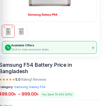
Available Offers
v
%
Click to view exclusive deals
Samsung F54 Battery Price in
Bangladesh
5.0
Rating
1 Reviews
Category:
Samsung Galaxy F54
499.00
৳
–
999.00
৳
You Save TK.300 (23%)
In Stock