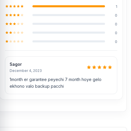
1
0
0
0
0
Sagor
December 4, 2023
1month er garantee peyechi 7 month hoye gelo
ekhono valo backup pacchi