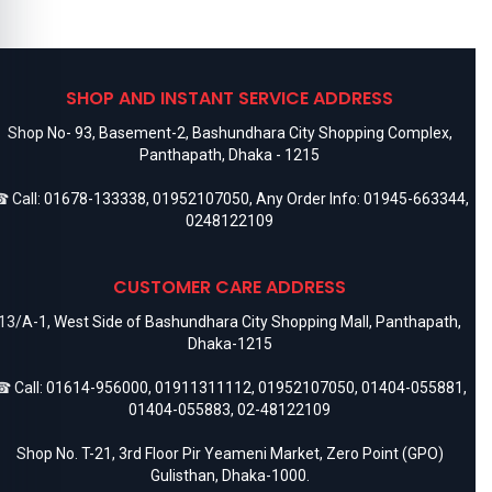
G
H
Google Pixel
Hoco
85 Products
40 Products
our History
❮
❯
ecently Viewed
No recently viewed products yet.
SHOP AND INSTANT SERVICE ADDRESS
Shop No- 93, Basement-2, Bashundhara City Shopping Complex,
Panthapath, Dhaka - 1215