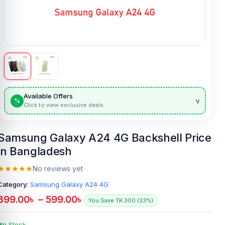
Available Offers
v
%
Click to view exclusive deals
Samsung Galaxy A24 4G Backshell Price
in Bangladesh
No reviews yet
Category:
Samsung Galaxy A24 4G
399.00
৳
–
599.00
৳
You Save TK.300 (33%)
In Stock