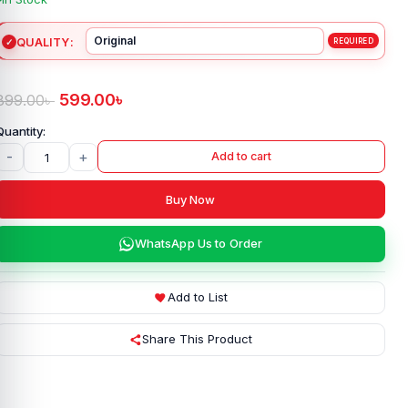
QUALITY
599.00
৳
899.00
৳
-
+
Add to cart
Buy Now
WhatsApp Us to Order
Add to List
Share This Product