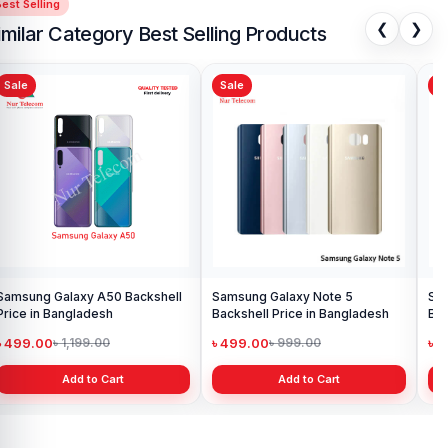
Samsung Galaxy S10 Display
Samsung Galaxy A10 Battery
Price in Bangladesh
Price in Bangladesh
৳ 4,699.00
৳ 599.00
৳ 6,499.00
৳ 800.00
Add to Cart
Add to Cart
est Selling
❮
❯
imilar Category Best Selling Products
Sale
Sale
Sa