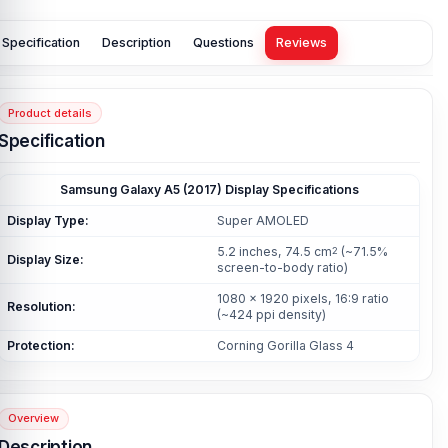
Specification
Description
Questions
Reviews
Product details
Specification
Samsung Galaxy A5 (2017) Display Specifications
Display Type:
Super AMOLED
5.2 inches, 74.5 cm
(~71.5%
2
Display Size:
screen-to-body ratio)
1080 x 1920 pixels, 16:9 ratio
Resolution:
(~424 ppi density)
Protection:
Corning Gorilla Glass 4
Overview
Description