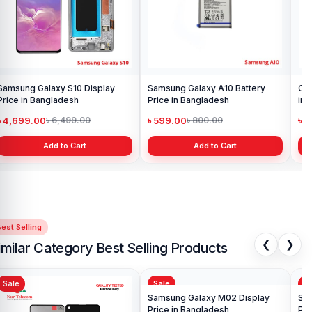
Samsung Galaxy S10 Display
Samsung Galaxy A10 Battery
Ori
Price in Bangladesh
Price in Bangladesh
in 
৳ 4,699.00
৳ 599.00
৳ 1
৳ 6,499.00
৳ 800.00
Add to Cart
Add to Cart
est Selling
❮
❯
imilar Category Best Selling Products
Sale
Sale
Sa