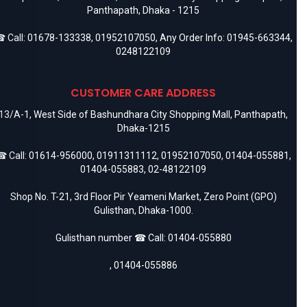
Panthapath, Dhaka - 1215
 Call:
01678-133338
,
01952107050
, Any Order Info:
01945-663344
,
0248122109
CUSTOMER CARE ADDRESS
13/A-1, West Side of Bashundhara City Shopping Mall, Panthapath,
Dhaka-1215
 Call:
01614-956000
,
01911311112
,
01952107050
,
01404-055881
,
01404-055883
,
02-48122109
Shop No. T-21, 3rd Floor Pir Yeameni Market, Zero Point (GPO)
Gulisthan, Dhaka-1000.
Gulisthan number ☎ Call:
01404-055880
,
01404-055886