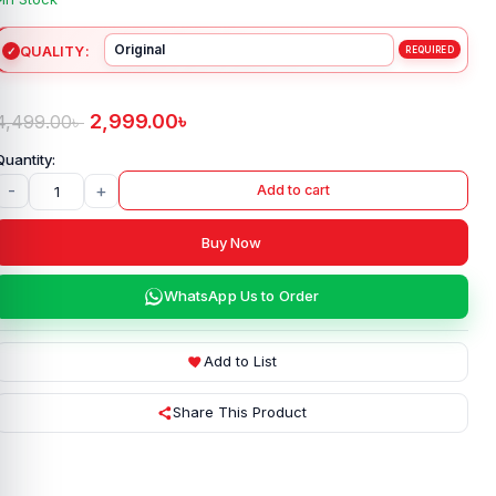
QUALITY
2,999.00
৳
4,499.00
৳
-
+
Add to cart
Buy Now
WhatsApp Us to Order
Add to List
Share This Product