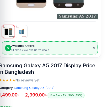
Available Offers
v
%
Click to view exclusive deals
Samsung Galaxy A5 2017 Display Price
in Bangladesh
No reviews yet
Category:
Samsung Galaxy A5 (2017)
1,499.00
৳
–
2,999.00
৳
You Save TK.1,500 (33%)
In Stock