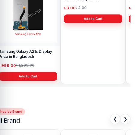
Samsung Galaxy A21s Display
Samsung Galaxy M02 Display
Sa
Price in Bangladesh
Price in Bangladesh
Pri
৳ 999.00
৳ 3.00
৳ 
৳ 1,299.00
৳ 4.00
Add to Cart
Add to Cart
Shop by Brand
❮
❯
ll Brand