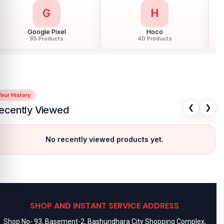
G
H
Google Pixel
Hoco
85 Products
40 Products
our History
❮
❯
ecently Viewed
No recently viewed products yet.
SHOP AND INSTANT SERVICE ADDRESS
Shop No- 93, Basement-2, Bashundhara City Shopping Complex,