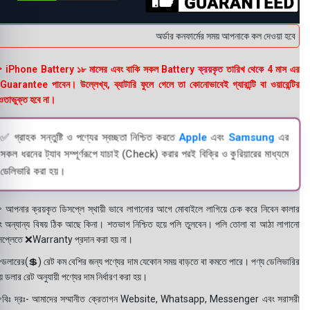
অর্ডার কনফার্মের সময় আপনাকে কল দেওয়া হবে । ডেল
 iPhone Battery ১৮ মাসের এবং বাকি সকল Battery ক্রয়কৃত তারিখ থেকে 4 মাস এর
uarantee পাবেন। উল্লেখ্য, ব্যাটারি ফুলে গেলে তা কোনোভাবেই গ্যারান্টি বা ওয়ারেন্টির
তাভুক্ত হবে না।
✅ গ্রাহক সন্তুষ্টি ও পণ্যের স্বচ্ছতা নিশ্চিত করতে
Apple
এবং
Samsung
এর
সকল ধরনের ট্যাব সম্পূর্ণরূপে যাচাই (Check) করার পরই বিক্রি ও কুরিয়ারের মাধ্যমে
ডেলিভারি করা হয়।
 আপনার ক্রয়কৃত ডিসপ্লে স্থায়ী ভাবে লাগানোর আগে মোবাইলে লাগিয়ে চেক করে নিবেন কালার
ং অন্যান্য বিষয় ঠিক আছে কিনা। শতভাগ নিশ্চিত হয়ে পলি তুলবেন। পলি তোলা বা আঠা লাগানো
সপ্লেতে ❌Warranty প্রদান করা হয় না।
ডলারের(💲) রেট কম বেশির জন্য পণ্যের দাম যেকোন সময় বাড়তে বা কমতে পারে। পণ্য ডেলিভারির
 ডলার রেট অনুযায়ী পণ্যের দাম নির্ধারণ করা হয়।
বিঃ দ্রঃ- আমাদের সম্মানীত ক্রেতাগন Website, Whatsapp, Messenger এবং সরাসরী