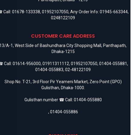
 Call:
01678-133338
,
01952107050
, Any Order Info:
01945-663344
,
0248122109
CUSTOMER CARE ADDRESS
13/A-1, West Side of Bashundhara City Shopping Mall, Panthapath,
Dhaka-1215
 Call:
01614-956000
,
01911311112
,
01952107050
,
01404-055881
,
01404-055883
,
02-48122109
Shop No. T-21, 3rd Floor Pir Yeameni Market, Zero Point (GPO)
Gulisthan, Dhaka-1000.
Gulisthan number ☎ Call:
01404-055880
,
01404-055886