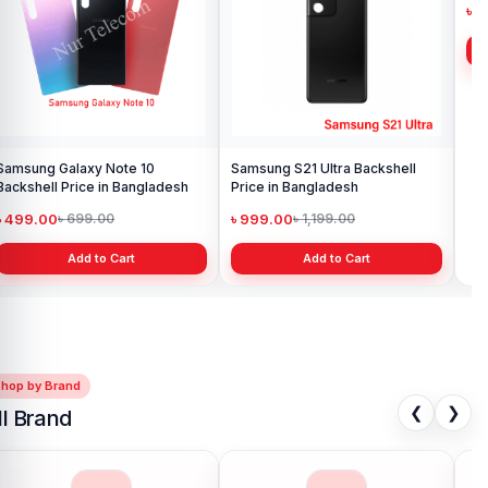
Samsung Galaxy Note 10
Samsung S21 Ultra Backshell
Sam
Backshell Price in Bangladesh
Price in Bangladesh
Ba
৳ 499.00
৳ 999.00
৳ 
৳ 699.00
৳ 1,199.00
Add to Cart
Add to Cart
Shop by Brand
❮
❯
ll Brand