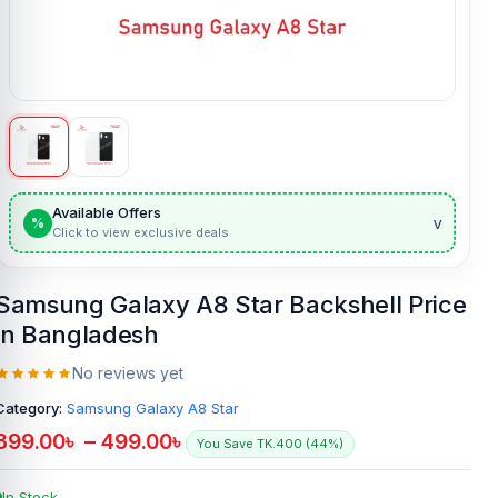
Available Offers
v
%
Click to view exclusive deals
Samsung Galaxy A8 Star Backshell Price
in Bangladesh
No reviews yet
Category:
Samsung Galaxy A8 Star
399.00
৳
–
499.00
৳
You Save TK.400 (44%)
In Stock