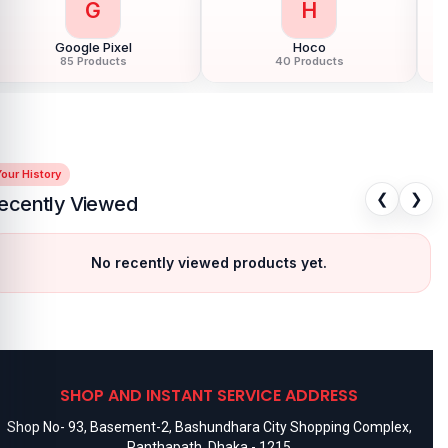
G
H
Google Pixel
Hoco
85 Products
40 Products
our History
❮
❯
ecently Viewed
No recently viewed products yet.
SHOP AND INSTANT SERVICE ADDRESS
Shop No- 93, Basement-2, Bashundhara City Shopping Complex,
Panthapath, Dhaka - 1215