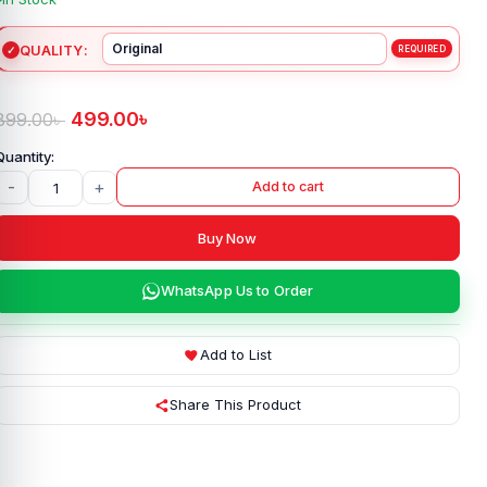
QUALITY
499.00
৳
899.00
৳
-
+
Add to cart
Buy Now
WhatsApp Us to Order
Add to List
Share This Product