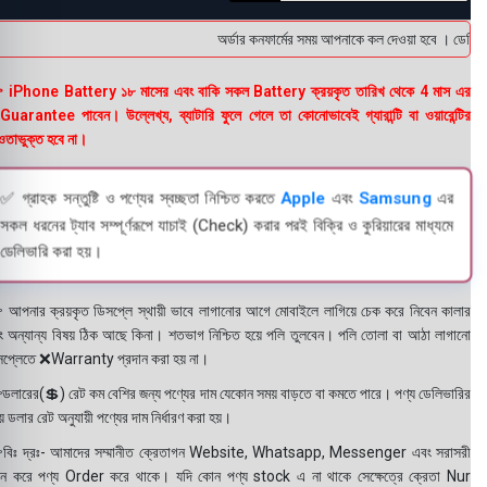
অর্ডার কনফার্মের সময় আপনাকে কল দেওয়া হবে । ডেলিভারি
 iPhone Battery ১৮ মাসের এবং বাকি সকল Battery ক্রয়কৃত তারিখ থেকে 4 মাস এর
uarantee পাবেন। উল্লেখ্য, ব্যাটারি ফুলে গেলে তা কোনোভাবেই গ্যারান্টি বা ওয়ারেন্টির
তাভুক্ত হবে না।
✅ গ্রাহক সন্তুষ্টি ও পণ্যের স্বচ্ছতা নিশ্চিত করতে
Apple
এবং
Samsung
এর
সকল ধরনের ট্যাব সম্পূর্ণরূপে যাচাই (Check) করার পরই বিক্রি ও কুরিয়ারের মাধ্যমে
ডেলিভারি করা হয়।
 আপনার ক্রয়কৃত ডিসপ্লে স্থায়ী ভাবে লাগানোর আগে মোবাইলে লাগিয়ে চেক করে নিবেন কালার
ং অন্যান্য বিষয় ঠিক আছে কিনা। শতভাগ নিশ্চিত হয়ে পলি তুলবেন। পলি তোলা বা আঠা লাগানো
সপ্লেতে ❌Warranty প্রদান করা হয় না।
ডলারের(💲) রেট কম বেশির জন্য পণ্যের দাম যেকোন সময় বাড়তে বা কমতে পারে। পণ্য ডেলিভারির
 ডলার রেট অনুযায়ী পণ্যের দাম নির্ধারণ করা হয়।
বিঃ দ্রঃ- আমাদের সম্মানীত ক্রেতাগন Website, Whatsapp, Messenger এবং সরাসরী
ন করে পণ্য Order করে থাকে। যদি কোন পণ্য stock এ না থাকে সেক্ষেত্রে ক্রেতা Nur