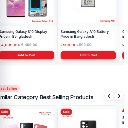
Samsung Galaxy S10 Display
Samsung Galaxy A10 Battery
Ori
Price in Bangladesh
Price in Bangladesh
in 
৳ 4,699.00
৳ 599.00
৳ 1
৳ 6,499.00
৳ 800.00
Add to Cart
Add to Cart
est Selling
❮
❯
imilar Category Best Selling Products
Sale
Sale
Sa