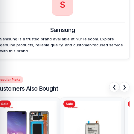
S
Samsung
Samsung is a trusted brand available at NurTelecom. Explore
genuine products, reliable quality, and customer-focused service
with this brand.
opular Picks
❮
❯
ustomers Also Bought
Sale
Sale
Sa