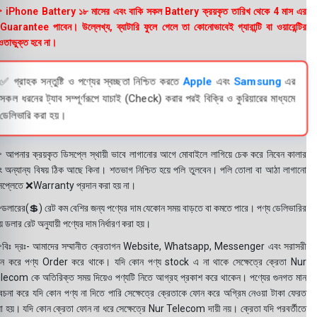
 iPhone Battery ১৮ মাসের এবং বাকি সকল Battery ক্রয়কৃত তারিখ থেকে 4 মাস এর
uarantee পাবেন। উল্লেখ্য, ব্যাটারি ফুলে গেলে তা কোনোভাবেই গ্যারান্টি বা ওয়ারেন্টির
তাভুক্ত হবে না।
✅ গ্রাহক সন্তুষ্টি ও পণ্যের স্বচ্ছতা নিশ্চিত করতে
Apple
এবং
Samsung
এর
সকল ধরনের ট্যাব সম্পূর্ণরূপে যাচাই (Check) করার পরই বিক্রি ও কুরিয়ারের মাধ্যমে
ডেলিভারি করা হয়।
 আপনার ক্রয়কৃত ডিসপ্লে স্থায়ী ভাবে লাগানোর আগে মোবাইলে লাগিয়ে চেক করে নিবেন কালার
ং অন্যান্য বিষয় ঠিক আছে কিনা। শতভাগ নিশ্চিত হয়ে পলি তুলবেন। পলি তোলা বা আঠা লাগানো
সপ্লেতে ❌Warranty প্রদান করা হয় না।
ডলারের(💲) রেট কম বেশির জন্য পণ্যের দাম যেকোন সময় বাড়তে বা কমতে পারে। পণ্য ডেলিভারির
 ডলার রেট অনুযায়ী পণ্যের দাম নির্ধারণ করা হয়।
বিঃ দ্রঃ- আমাদের সম্মানীত ক্রেতাগন Website, Whatsapp, Messenger এবং সরাসরী
ন করে পণ্য Order করে থাকে। যদি কোন পণ্য stock এ না থাকে সেক্ষেত্রে ক্রেতা Nur
lecom কে অতিরিক্ত সময় দিয়েও পণ্যটি নিতে আগ্রহ প্রকাশ করে থাকেন। পণ্যের গুনগত মান
বেচনা করে যদি কোন পণ্য না দিতে পারি সেক্ষেত্রে ক্রেতাকে ফোন করে অগ্রিম নেওয়া টাকা ফেরত
য়া হয়। যদি কোন ক্রেতা ফোন না ধরে সেক্ষেত্রে Nur Telecom দায়ী নয়। ক্রেতা যদি পরবর্তীতে