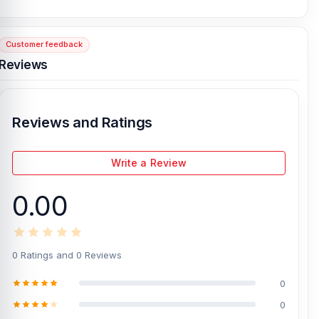
93, Basement-2, Bashundhara City Shopping Complex
, Panthapath,
Dhaka – 1215.
Customer feedback
[/vc_column][/vc_row]
Reviews
Reviews and Ratings
Write a Review
0.00
0 Ratings and 0 Reviews
0
0