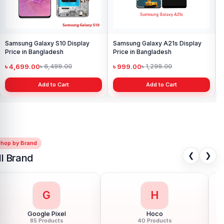
Samsung Galaxy A21s Display
Price in Bangladesh
৳ 999.00
৳ 1,299.00
Add to Cart
Shop by Brand
❮
❯
ll Brand
G
H
Google Pixel
Hoco
85 Products
40 Products