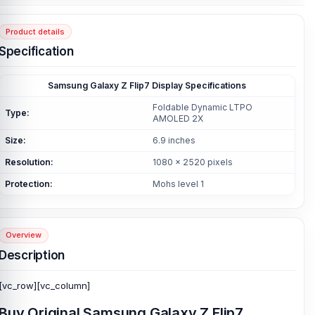
Product details
Specification
Samsung Galaxy Z Flip7 Display Specifications
Foldable Dynamic LTPO
Type:
AMOLED 2X
Size:
6.9 inches
Resolution:
1080 x 2520 pixels
Protection:
Mohs level 1
Overview
Description
[vc_row][vc_column]
Buy Original Samsung Galaxy Z Flip7