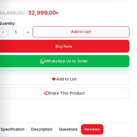
32,999.00
৳
49,999.00
৳
-
+
Add to cart
Buy Now
WhatsApp Us to Order
Add to List
Share This Product
Specification
Description
Questions
Reviews