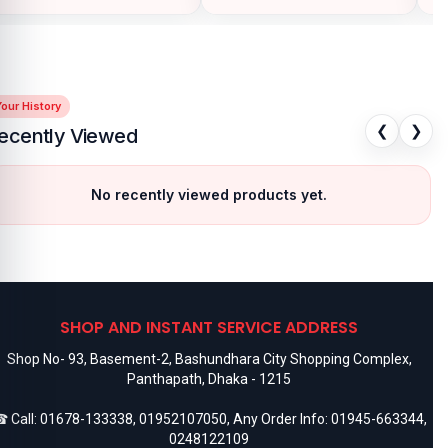
our History
❮
❯
ecently Viewed
No recently viewed products yet.
SHOP AND INSTANT SERVICE ADDRESS
Shop No- 93, Basement-2, Bashundhara City Shopping Complex,
Panthapath, Dhaka - 1215
 Call:
01678-133338
,
01952107050
, Any Order Info:
01945-663344
,
0248122109