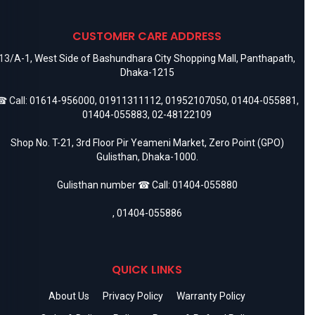
CUSTOMER CARE ADDRESS
13/A-1, West Side of Bashundhara City Shopping Mall, Panthapath,
Dhaka-1215
 Call:
01614-956000
,
01911311112
,
01952107050
,
01404-055881
,
01404-055883
,
02-48122109
Shop No. T-21, 3rd Floor Pir Yeameni Market, Zero Point (GPO)
Gulisthan, Dhaka-1000.
Gulisthan number ☎ Call:
01404-055880
,
01404-055886
QUICK LINKS
About Us
Privacy Policy
Warranty Policy