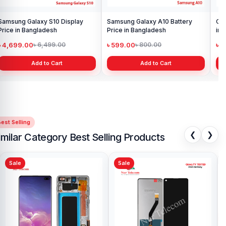
Samsung Galaxy S10 Display
Samsung Galaxy A10 Battery
Ori
Price in Bangladesh
Price in Bangladesh
in 
৳ 4,699.00
৳ 599.00
৳ 1
৳ 6,499.00
৳ 800.00
Add to Cart
Add to Cart
est Selling
❮
❯
imilar Category Best Selling Products
Sale
Sale
Sa
Samsung Galaxy M02 Display
Sa
Price in Bangladesh
Pri
৳ 3.00
৳ 
৳ 4.00
Add to Cart