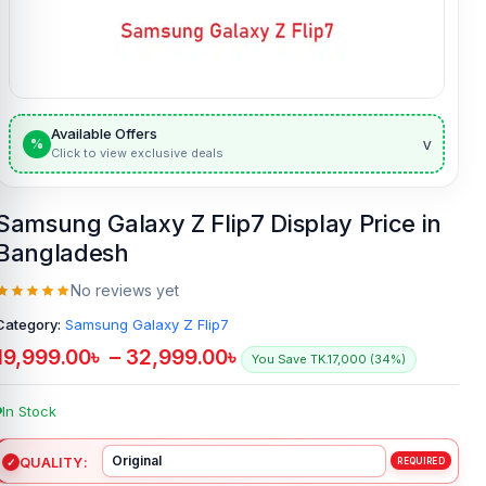
Available Offers
v
%
Click to view exclusive deals
Samsung Galaxy Z Flip7 Display Price in
Bangladesh
No reviews yet
Category:
Samsung Galaxy Z Flip7
19,999.00
৳
–
32,999.00
৳
You Save TK.17,000 (34%)
In Stock
QUALITY