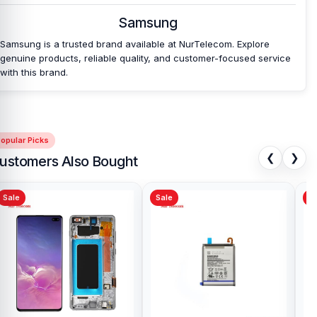
Samsung
Samsung is a trusted brand available at NurTelecom. Explore
genuine products, reliable quality, and customer-focused service
with this brand.
opular Picks
❮
❯
ustomers Also Bought
Sale
Sale
Sa