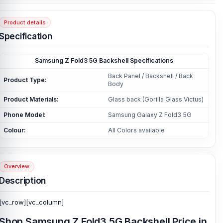
Product details
Specification
Samsung Z Fold3 5G Backshell Specifications
Back Panel / Backshell / Back
Product Type:
Body
Product Materials:
Glass back (Gorilla Glass Victus)
Phone Model:
Samsung Galaxy Z Fold3 5G
Colour:
All Colors available
Overview
Description
[vc_row][vc_column]
Shop Samsung Z Fold3 5G Backshell Price in