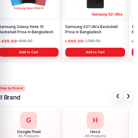
Samsung Galaxy Note 10
Samsung S21 Ultra Backshell
Sam
Backshell Price in Bangladesh
Price in Bangladesh
Ba
৳ 499.00
৳ 999.00
৳ 
৳ 699.00
৳ 1,199.00
Add to Cart
Add to Cart
Shop by Brand
❮
❯
ll Brand
G
H
Google Pixel
Hoco
85 Products
40 Products