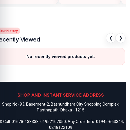
our History
❮
❯
ecently Viewed
No recently viewed products yet.
SHOP AND INSTANT SERVICE ADDRESS
Shop No- 93, Basement-2, Bashundhara City Shopping Complex,
Panthapath, Dhaka - 1215
 Call:
01678-133338
,
01952107050
, Any Order Info:
01945-663344
,
0248122109