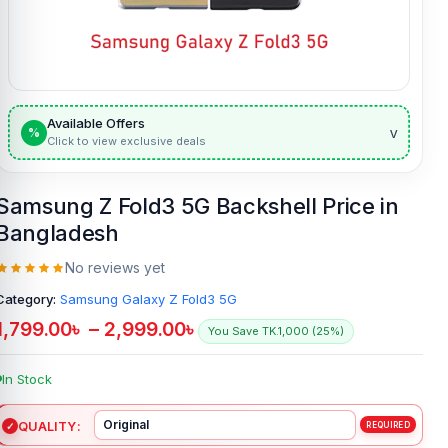
Available Offers
v
%
Click to view exclusive deals
Samsung Z Fold3 5G Backshell Price in
Bangladesh
No reviews yet
Category:
Samsung Galaxy Z Fold3 5G
1,799.00
৳
–
2,999.00
৳
You Save TK.1,000 (25%)
In Stock
QUALITY