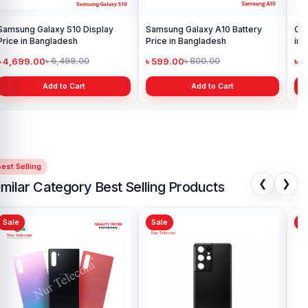
Samsung Galaxy S10 Display
Samsung Galaxy A10 Battery
Ori
Price in Bangladesh
Price in Bangladesh
in 
৳ 4,699.00
৳ 599.00
৳ 1
৳ 6,499.00
৳ 800.00
Add to Cart
Add to Cart
est Selling
❮
❯
imilar Category Best Selling Products
Sale
Sale
Sa