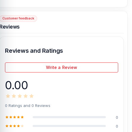
expert technicians at Nur Telecom. Our shop address is
Shop No.
93, Basement-2, Bashundhara City Shopping Complex
,
Panthapath, Dhaka – 1215.
Customer feedback
Reviews
[/vc_column][/vc_row]
Reviews and Ratings
Write a Review
0.00
0 Ratings and 0 Reviews
0
0