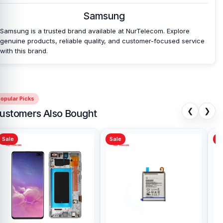
Samsung
Samsung is a trusted brand available at NurTelecom. Explore
genuine products, reliable quality, and customer-focused service
with this brand.
opular Picks
❮
❯
ustomers Also Bought
Sale
Sale
Sa