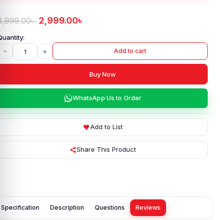
2,999.00
৳
3,999.00
৳
-
+
Add to cart
Buy Now
WhatsApp Us to Order
Add to List
Share This Product
Specification
Description
Questions
Reviews