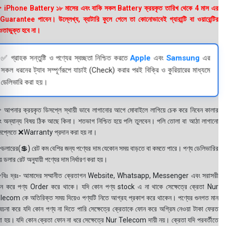
 iPhone Battery ১৮ মাসের এবং বাকি সকল Battery ক্রয়কৃত তারিখ থেকে 4 মাস এর
uarantee পাবেন। উল্লেখ্য, ব্যাটারি ফুলে গেলে তা কোনোভাবেই গ্যারান্টি বা ওয়ারেন্টির
তাভুক্ত হবে না।
✅ গ্রাহক সন্তুষ্টি ও পণ্যের স্বচ্ছতা নিশ্চিত করতে
Apple
এবং
Samsung
এর
সকল ধরনের ট্যাব সম্পূর্ণরূপে যাচাই (Check) করার পরই বিক্রি ও কুরিয়ারের মাধ্যমে
ডেলিভারি করা হয়।
 আপনার ক্রয়কৃত ডিসপ্লে স্থায়ী ভাবে লাগানোর আগে মোবাইলে লাগিয়ে চেক করে নিবেন কালার
ং অন্যান্য বিষয় ঠিক আছে কিনা। শতভাগ নিশ্চিত হয়ে পলি তুলবেন। পলি তোলা বা আঠা লাগানো
সপ্লেতে ❌Warranty প্রদান করা হয় না।
ডলারের(💲) রেট কম বেশির জন্য পণ্যের দাম যেকোন সময় বাড়তে বা কমতে পারে। পণ্য ডেলিভারির
 ডলার রেট অনুযায়ী পণ্যের দাম নির্ধারণ করা হয়।
বিঃ দ্রঃ- আমাদের সম্মানীত ক্রেতাগন Website, Whatsapp, Messenger এবং সরাসরী
ন করে পণ্য Order করে থাকে। যদি কোন পণ্য stock এ না থাকে সেক্ষেত্রে ক্রেতা Nur
lecom কে অতিরিক্ত সময় দিয়েও পণ্যটি নিতে আগ্রহ প্রকাশ করে থাকেন। পণ্যের গুনগত মান
বেচনা করে যদি কোন পণ্য না দিতে পারি সেক্ষেত্রে ক্রেতাকে ফোন করে অগ্রিম নেওয়া টাকা ফেরত
য়া হয়। যদি কোন ক্রেতা ফোন না ধরে সেক্ষেত্রে Nur Telecom দায়ী নয়। ক্রেতা যদি পরবর্তীতে