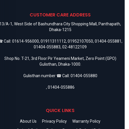
CUSTOMER CARE ADDRESS
13/A-1, West Side of Bashundhara City Shopping Mall, Panthapath,
Dhaka-1215
 Call:
01614-956000
,
01911311112
,
01952107050
,
01404-055881
,
01404-055883
,
02-48122109
Shop No. T-21, 3rd Floor Pir Yeameni Market, Zero Point (GPO)
Gulisthan, Dhaka-1000.
Gulisthan number ☎ Call:
01404-055880
,
01404-055886
QUICK LINKS
About Us
Privacy Policy
Warranty Policy