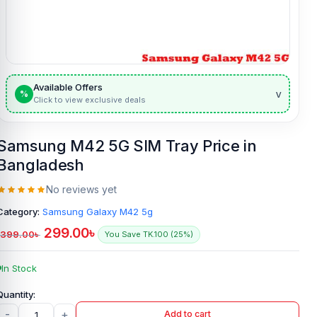
Available Offers
v
%
Click to view exclusive deals
Samsung M42 5G SIM Tray Price in
Bangladesh
No reviews yet
Category:
Samsung Galaxy M42 5g
299.00
৳
399.00
৳
You Save TK.100 (25%)
In Stock
-
+
Add to cart