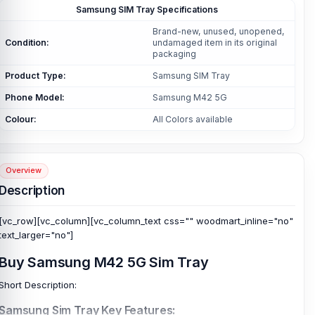
Samsung SIM Tray Specifications
Brand-new, unused, unopened,
Condition:
undamaged item in its original
packaging
Product Type:
Samsung SIM Tray
Phone Model:
Samsung M42 5G
Colour:
All Colors available
Overview
Description
[vc_row][vc_column][vc_column_text css="" woodmart_inline="no"
text_larger="no"]
Buy Samsung M42 5G Sim Tray
Short Description:
Samsung Sim Tray Key Features: