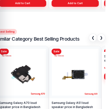
Add to Cart
Add to Cart
est Selling
❮
❯
imilar Category Best Selling Products
Sale
Sale
Sa
Samsung Galaxy A70 loud
Samsung Galaxy A51 loud
Sa
speaker price in Bangladesh
speaker price in Bangladesh
spe