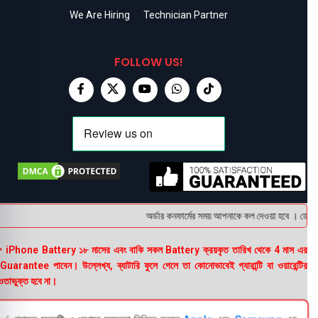
We Are Hiring
Technician Partner
FOLLOW US!
অর্ডার কনফার্মের সময় আপনাকে কল দেওয়া হবে । ডেলিভার
 iPhone Battery ১৮ মাসের এবং বাকি সকল Battery ক্রয়কৃত তারিখ থেকে 4 মাস এর
uarantee পাবেন। উল্লেখ্য, ব্যাটারি ফুলে গেলে তা কোনোভাবেই গ্যারান্টি বা ওয়ারেন্টির
তাভুক্ত হবে না।