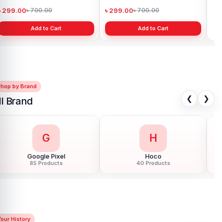
৳ 299.00
৳ 299.00
৳ 
৳ 700.00
৳ 700.00
Add to Cart
Add to Cart
Shop by Brand
❮
❯
ll Brand
G
H
Google Pixel
Hoco
85 Products
40 Products
our History