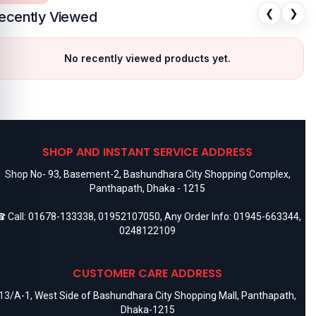
❮
❯
ecently Viewed
No recently viewed products yet.
SHOP AND INSTANT SERVICE ADDRESS
Shop No- 93, Basement-2, Bashundhara City Shopping Complex,
Panthapath, Dhaka - 1215
 Call:
01678-133338
,
01952107050
, Any Order Info:
01945-663344
,
0248122109
CUSTOMER CARE ADDRESS
13/A-1, West Side of Bashundhara City Shopping Mall, Panthapath,
Dhaka-1215