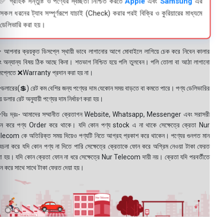
✅ গ্রাহক সন্তুষ্টি ও পণ্যের স্বচ্ছতা নিশ্চিত করতে
Apple
এবং
Samsung
এর
সকল ধরনের ট্যাব সম্পূর্ণরূপে যাচাই (Check) করার পরই বিক্রি ও কুরিয়ারের মাধ্যমে
ডেলিভারি করা হয়।
 আপনার ক্রয়কৃত ডিসপ্লে স্থায়ী ভাবে লাগানোর আগে মোবাইলে লাগিয়ে চেক করে নিবেন কালার
ং অন্যান্য বিষয় ঠিক আছে কিনা। শতভাগ নিশ্চিত হয়ে পলি তুলবেন। পলি তোলা বা আঠা লাগানো
সপ্লেতে ❌Warranty প্রদান করা হয় না।
ডলারের(💲) রেট কম বেশির জন্য পণ্যের দাম যেকোন সময় বাড়তে বা কমতে পারে। পণ্য ডেলিভারির
 ডলার রেট অনুযায়ী পণ্যের দাম নির্ধারণ করা হয়।
বিঃ দ্রঃ- আমাদের সম্মানীত ক্রেতাগন Website, Whatsapp, Messenger এবং সরাসরী
ন করে পণ্য Order করে থাকে। যদি কোন পণ্য stock এ না থাকে সেক্ষেত্রে ক্রেতা Nur
lecom কে অতিরিক্ত সময় দিয়েও পণ্যটি নিতে আগ্রহ প্রকাশ করে থাকেন। পণ্যের গুনগত মান
বেচনা করে যদি কোন পণ্য না দিতে পারি সেক্ষেত্রে ক্রেতাকে ফোন করে অগ্রিম নেওয়া টাকা ফেরত
য়া হয়। যদি কোন ক্রেতা ফোন না ধরে সেক্ষেত্রে Nur Telecom দায়ী নয়। ক্রেতা যদি পরবর্তীতে
ন করে সাথে সাথে টাকা ফেরত দেয়া হয়।