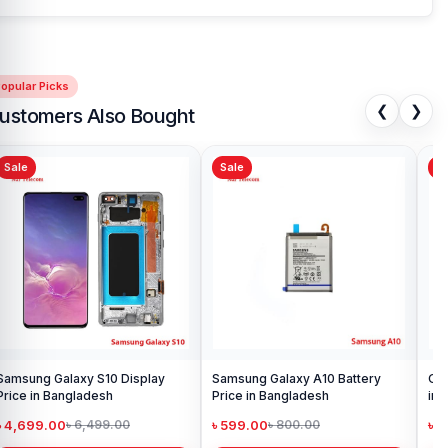
opular Picks
❮
❯
ustomers Also Bought
Sale
Sale
Sa
Samsung Galaxy S10 Display
Samsung Galaxy A10 Battery
Ori
Price in Bangladesh
Price in Bangladesh
in 
৳ 4,699.00
৳ 599.00
৳ 1
৳ 6,499.00
৳ 800.00