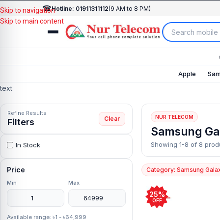
☎
Hotline: 01911311112
(9 AM to 8 PM)
Skip to navigation
Skip to main content
Apple
Sam
text
Refine Results
NUR TELECOM
Clear
Filters
Samsung Ga
Showing 1-8 of 8 prod
In Stock
Price
Category: Samsung Gala
Min
Max
25%
OFF
Available range: ৳1 - ৳64,999