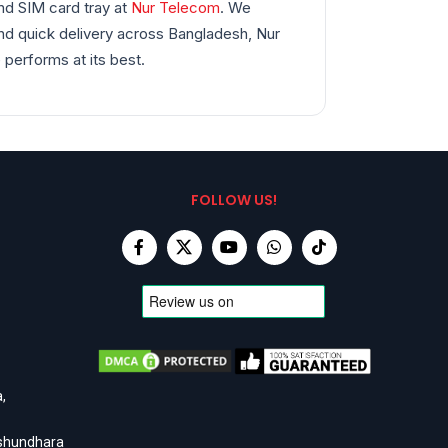
nd SIM card tray at
Nur Telecom
. We
and quick delivery across Bangladesh, Nur
performs at its best.
FOLLOW US!
,
ashundhara