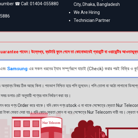
 number ☎ Call:
01404-055880
City, Dhaka, Bangladesh
We Are Hiring
55886
Technician Partner
e পাবেন। উল্লেখ্য, ব্যাটারি ফুলে গেলে তা কোনোভাবেই গ্যারান্টি বা ওয়ারেন্টির আওতাভুক্
এবং
Samsung
এর সকল ধরনের ট্যাব সম্পূর্ণরূপে যাচাই (Check) করার পরই বিক্রি ও কুর
ং অন্যান্য বিষয় ঠিক আছে কিনা। শতভাগ নিশ্চিত হয়ে পলি তুলবেন। পলি তোলা বা আঠা লাগানো ডিস
য় ডলার রেট অনুযায়ী পণ্যের দাম নির্ধারণ করা হয়।
রে পণ্য Order করে থাকে। যদি কোন পণ্য stock এ না থাকে সেক্ষেত্রে ক্রেতা Nur Telecom 
নেওয়া টাকা ফেরত দেয়া হয়। যদি কোন ক্রেতা ফোন না ধরে সেক্ষেত্রে Nur Telecom দায়ী নয়। ক্রেতা 