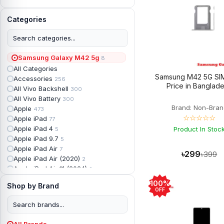
Categories
Samsung Galaxy M42 5g
8
All Categories
Samsung M42 5G SI
Accessories
256
Price in Banglad
All Vivo Backshell
300
All Vivo Battery
300
Brand: Non-Bran
Apple
473
☆☆☆☆☆
Apple iPad
77
Apple iPad 4
Product In Stoc
5
Apple iPad 9.7
5
Apple iPad Air
7
৳299
৳399
Apple iPad Air (2020)
2
Apple iPad Air 11 (2024)
2
Apple iPad Air 3
3
100%
Shop by Brand
Apple iPad Backshell
6
OFF
Apple iPad Battery
13
Apple iPad Display
18
Apple iPad Mini
7
All Brands