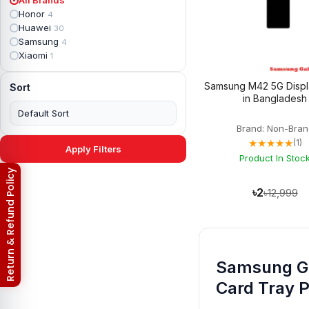
Apple iPad mini 2
2
Honor
4
Apple iPad Mini 3
6
Huawei
30
Apple iPad mini 4
2
Samsung
4
Apple iPad Pro 10.5
5
Xiaomi
1
Apple iPad Pro 11
7
Apple iPad Pro 12.9
6
Samsung M42 5G Displ
Sort
Apple iPad Pro 12.9 2nd Gen
5
in Bangladesh
Apple iPad Pro 9.7 (2016)
6
Apple iPad Pro 9.7 (2018)
7
Brand: Non-Bran
Asus Phone
49
★★★★★
(1)
Asus ROG
4
Apply Filters
Asus ROG Phone 2
Product In Stoc
4
Asus ROG Phone 3
4
Return & Refund Policy
Asus ROG Phone 5
3
৳2
৳12,999
Asus ROG Phone 5 Pro
3
Asus ROG Phone 5s
2
Asus ROG Phone 5s Pro
3
Asus Rog Phone 6
3
Asus Rog Phone 6 Pro
3
Samsung Ga
Asus Rog Phone 7
3
Asus Rog Phone 7 Ultimate
3
Card Tray P
Asus ROG Phone 8
3