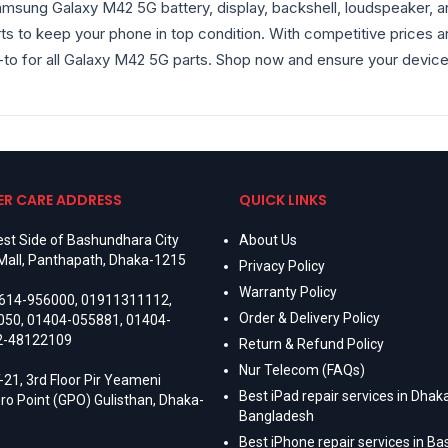
msung Galaxy M42 5G battery, display, backshell, loudspeaker, a
ts to keep your phone in top condition. With competitive prices 
to for all Galaxy M42 5G parts. Shop now and ensure your device 
R CARE ADDRESS
QUICK LINKS
st Side of Bashundhara City
About Us
Mall, Panthapath, Dhaka-1215
Privacy Policy
Warranty Policy
614-956000
,
01911311112
,
Order & Delivery Policy
050
,
01404-055881
,
01404-
2-48122109
Return & Refund Policy
Nur Telecom (FAQs)
-21, 3rd Floor Pir Yeameni
Best iPad repair services in Dhaka
ro Point (GPO) Gulisthan, Dhaka-
Bangladesh
Best iPhone repair services in B