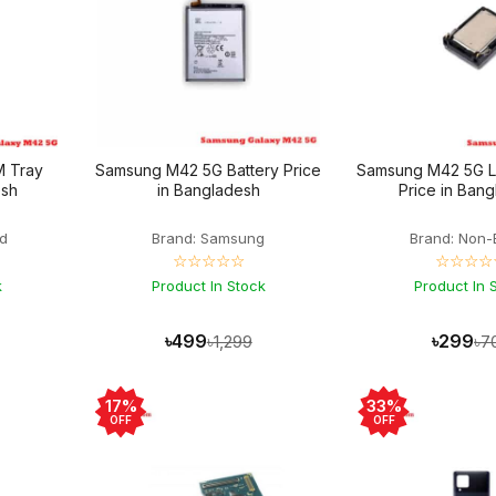
M Tray
Samsung M42 5G Battery Price
Samsung M42 5G 
esh
in Bangladesh
Price in Ban
d
Brand: Samsung
Brand: Non-
☆☆☆☆☆
☆☆☆☆
k
Product In Stock
Product In 
৳499
৳299
৳1,299
৳7
17%
33%
OFF
OFF