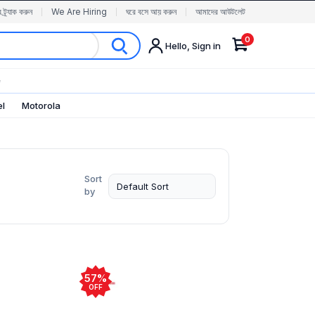
র ট্র্যাক করুন
We Are Hiring
ঘরে বসে আয় করুন
আমাদের আউটলেট
0
Hello, Sign in
✨
el
Motorola
Sort
by
57%
OFF