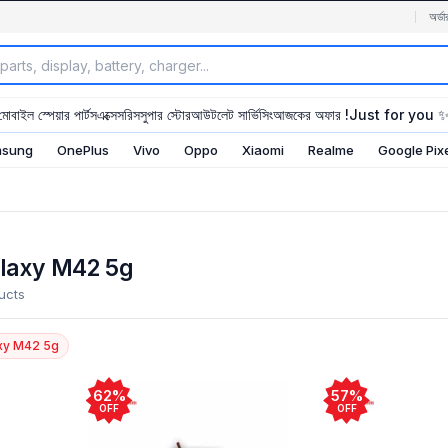
অর্ডা
মোবাইল স্পেয়ার পার্টস
এক্সেসরিস
সুপার স্টোর
আউটলেট সার্ভিসিং
আজকের অফার !
Just for you 
sung
OnePlus
Vivo
Oppo
Xiaomi
Realme
Google Pix
laxy M42 5g
ucts
xy M42 5g
62%
57%
OFF
OFF