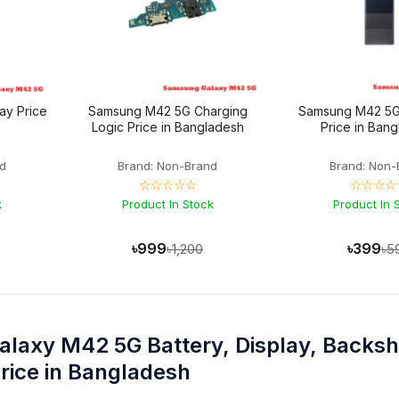
ay Price
Samsung M42 5G Charging
Samsung M42 5G
Logic Price in Bangladesh
Price in Ban
d
Brand: Non-Brand
Brand: Non-
☆☆☆☆☆
☆☆☆☆
k
Product In Stock
Product In 
৳999
৳399
৳1,200
৳5
laxy M42 5G Battery, Display, Backsh
rice in Bangladesh