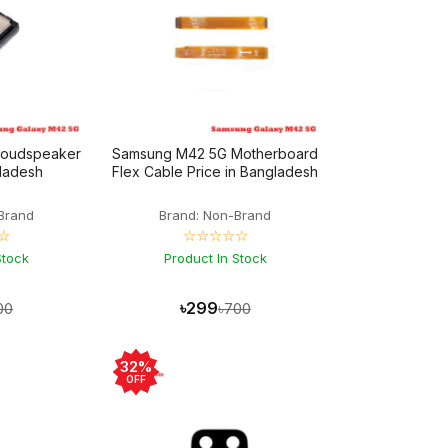
Loudspeaker
Samsung M42 5G Motherboard
gladesh
Flex Cable Price in Bangladesh
Brand
Brand: Non-Brand
☆
☆☆☆☆☆
Stock
Product In Stock
৳299
00
৳700
32%
OFF