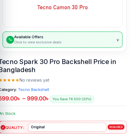
Available Offers
v
%
Click to view exclusive deals
Tecno Spark 30 Pro Backshell Price in
Bangladesh
No reviews yet
Category:
Tecno Backshell
599.00
৳
–
999.00
৳
You Save TK.500 (33%)
In Stock
QUALITY