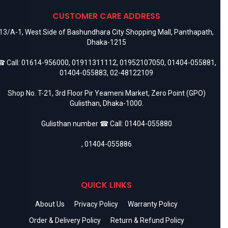
CUSTOMER CARE ADDRESS
13/A-1, West Side of Bashundhara City Shopping Mall, Panthapath,
Dhaka-1215
 Call:
01614-956000
,
01911311112
,
01952107050
,
01404-055881
,
01404-055883
,
02-48122109
Shop No. T-21, 3rd Floor Pir Yeameni Market, Zero Point (GPO)
Gulisthan, Dhaka-1000.
Gulisthan number ☎ Call:
01404-055880
,
01404-055886
QUICK LINKS
About Us
Privacy Policy
Warranty Policy
Order & Delivery Policy
Return & Refund Policy