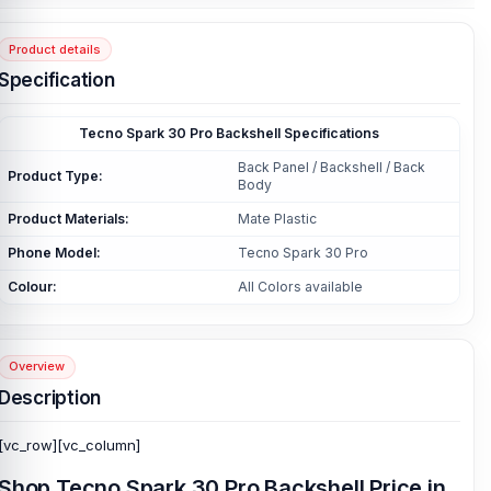
Product details
Specification
Tecno Spark 30 Pro Backshell Specifications
Back Panel / Backshell / Back
Product Type:
Body
Product Materials:
Mate Plastic
Phone Model:
Tecno Spark 30 Pro
Colour:
All Colors available
Overview
Description
[vc_row][vc_column]
Shop Tecno Spark 30 Pro Backshell Price in