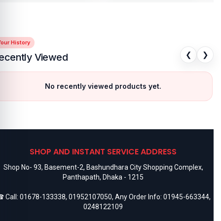
our History
❮
❯
ecently Viewed
No recently viewed products yet.
SHOP AND INSTANT SERVICE ADDRESS
Shop No- 93, Basement-2, Bashundhara City Shopping Complex,
Panthapath, Dhaka - 1215
 Call:
01678-133338
,
01952107050
, Any Order Info:
01945-663344
,
0248122109