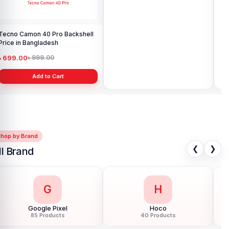
Tecno Camon 40 Pro Backshell
Tecno Camon 16 Backshell Price
Tec
Price in Bangladesh
in Bangladesh
in 
৳ 699.00
৳ 499.00
৳ 
৳ 999.00
৳ 799.00
Add to Cart
Add to Cart
Shop by Brand
❮
❯
ll Brand
G
H
Google Pixel
Hoco
85 Products
40 Products