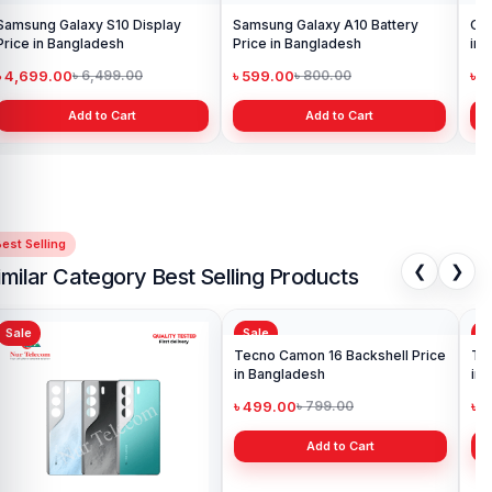
Samsung Galaxy S10 Display
Samsung Galaxy A10 Battery
Ori
Price in Bangladesh
Price in Bangladesh
in 
৳ 4,699.00
৳ 599.00
৳ 1
৳ 6,499.00
৳ 800.00
Add to Cart
Add to Cart
est Selling
❮
❯
imilar Category Best Selling Products
Sale
Sale
Sa