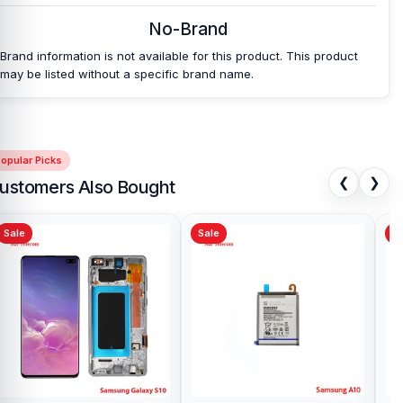
No-Brand
Brand information is not available for this product. This product
may be listed without a specific brand name.
opular Picks
❮
❯
ustomers Also Bought
Sale
Sale
Sa