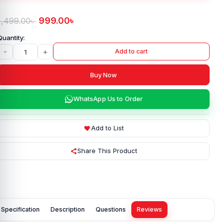
999.00
৳
1,499.00
৳
-
+
Add to cart
Buy Now
WhatsApp Us to Order
Add to List
Share This Product
Specification
Description
Questions
Reviews