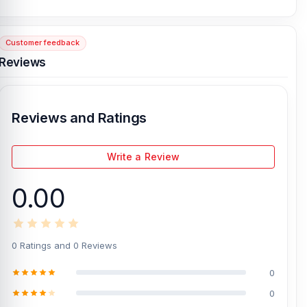
expert technicians at Nur Telecom. Our shop address is
Shop No.
93, Basement-2, Bashundhara City Shopping Complex
,
Panthapath, Dhaka – 1215.
Customer feedback
Reviews
[/vc_column][/vc_row]
Reviews and Ratings
Write a Review
0.00
0 Ratings and 0 Reviews
0
0