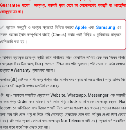
uarantee পাবেন। উল্লেখ্য, ব্যাটারি ফুলে গেলে তা কোনোভাবেই গ্যারান্টি বা ওয়ারেন্টির
তাভুক্ত হবে না।
✅ গ্রাহক সন্তুষ্টি ও পণ্যের স্বচ্ছতা নিশ্চিত করতে
Apple
এবং
Samsung
এর
সকল ধরনের ট্যাব সম্পূর্ণরূপে যাচাই (Check) করার পরই বিক্রি ও কুরিয়ারের মাধ্যমে
ডেলিভারি করা হয়।
 আপনার ক্রয়কৃত ডিসপ্লে স্থায়ী ভাবে লাগানোর আগে মোবাইলে লাগিয়ে চেক করে নিবেন কালার
ং অন্যান্য বিষয় ঠিক আছে কিনা। শতভাগ নিশ্চিত হয়ে পলি তুলবেন। পলি তোলা বা আঠা লাগানো
সপ্লেতে ❌Warranty প্রদান করা হয় না।
ডলারের(💲) রেট কম বেশির জন্য পণ্যের দাম যেকোন সময় বাড়তে বা কমতে পারে। পণ্য ডেলিভারির
 ডলার রেট অনুযায়ী পণ্যের দাম নির্ধারণ করা হয়।
বিঃ দ্রঃ- আমাদের সম্মানীত ক্রেতাগন Website, Whatsapp, Messenger এবং সরাসরী
ন করে পণ্য Order করে থাকে। যদি কোন পণ্য stock এ না থাকে সেক্ষেত্রে ক্রেতা Nur
lecom কে অতিরিক্ত সময় দিয়েও পণ্যটি নিতে আগ্রহ প্রকাশ করে থাকেন। পণ্যের গুনগত মান
বেচনা করে যদি কোন পণ্য না দিতে পারি সেক্ষেত্রে ক্রেতাকে ফোন করে অগ্রিম নেওয়া টাকা ফেরত
য়া হয়। যদি কোন ক্রেতা ফোন না ধরে সেক্ষেত্রে Nur Telecom দায়ী নয়। ক্রেতা যদি পরবর্তীতে
ন করে সাথে সাথে টাকা ফেরত দেয়া হয়।