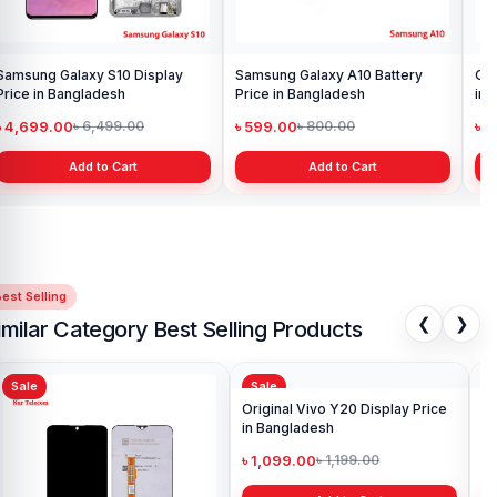
Samsung Galaxy S10 Display
Samsung Galaxy A10 Battery
Ori
Price in Bangladesh
Price in Bangladesh
in 
৳ 4,699.00
৳ 599.00
৳ 1
৳ 6,499.00
৳ 800.00
Add to Cart
Add to Cart
est Selling
❮
❯
imilar Category Best Selling Products
Sale
Sale
Sa