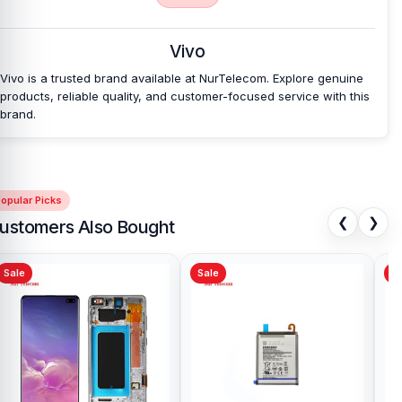
Vivo
Vivo is a trusted brand available at NurTelecom. Explore genuine
products, reliable quality, and customer-focused service with this
brand.
opular Picks
❮
❯
ustomers Also Bought
Sale
Sale
Sa