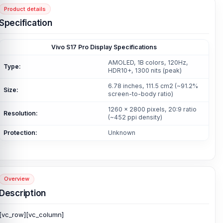
Product details
Specification
Vivo S17 Pro Display Specifications
AMOLED, 1B colors, 120Hz,
Type:
HDR10+, 1300 nits (peak)
6.78 inches, 111.5 cm2 (~91.2%
Size:
screen-to-body ratio)
1260 x 2800 pixels, 20:9 ratio
Resolution:
(~452 ppi density)
Protection:
Unknown
Overview
Description
[vc_row][vc_column]