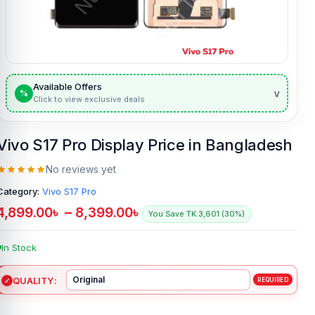
Available Offers
v
%
Click to view exclusive deals
Vivo S17 Pro Display Price in Bangladesh
No reviews yet
Category:
Vivo S17 Pro
4,899.00
৳
–
8,399.00
৳
You Save TK.3,601 (30%)
In Stock
QUALITY