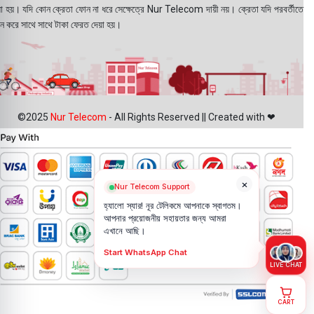
য়া হয়। যদি কোন ক্রেতা ফোন না ধরে সেক্ষেত্রে Nur Telecom দায়ী নয়। ক্রেতা যদি পরবর্তীতে
ন করে সাথে সাথে টাকা ফেরত দেয়া হয়।
©2025
Nur Telecom
- All Rights Reserved || Created with ❤
×
Nur Telecom Support
হ্যালো স্যার! নূর টেলিকমে আপনাকে স্বাগতম।
আপনার প্রয়োজনীয় সহায়তার জন্য আমরা
এখানে আছি।
Start WhatsApp Chat
LIVE CHAT
CART