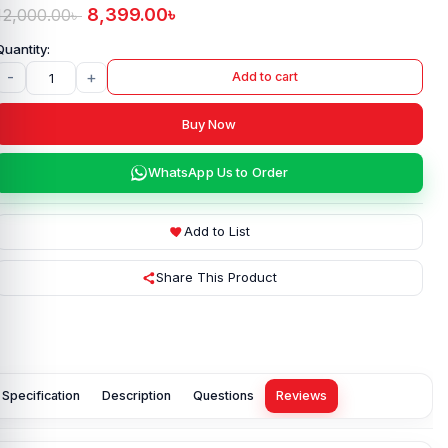
8,399.00
৳
12,000.00
৳
-
+
Add to cart
Buy Now
WhatsApp Us to Order
Add to List
Share This Product
Specification
Description
Questions
Reviews