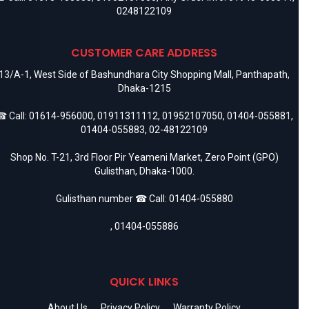
0248122109
CUSTOMER CARE ADDRESS
13/A-1, West Side of Bashundhara City Shopping Mall, Panthapath,
Dhaka-1215
 Call:
01614-956000
,
01911311112
,
01952107050
,
01404-055881
,
01404-055883
,
02-48122109
Shop No. T-21, 3rd Floor Pir Yeameni Market, Zero Point (GPO)
Gulisthan, Dhaka-1000.
Gulisthan number ☎ Call:
01404-055880
,
01404-055886
QUICK LINKS
About Us
Privacy Policy
Warranty Policy