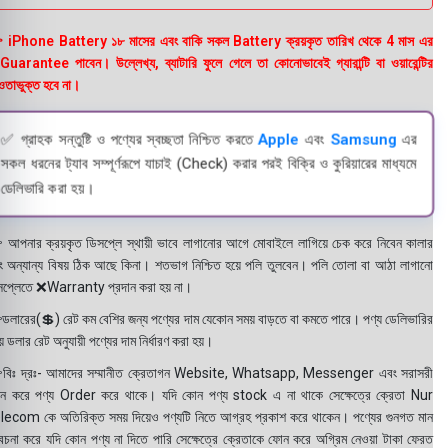
 iPhone Battery ১৮ মাসের এবং বাকি সকল Battery ক্রয়কৃত তারিখ থেকে 4 মাস এর
uarantee পাবেন। উল্লেখ্য, ব্যাটারি ফুলে গেলে তা কোনোভাবেই গ্যারান্টি বা ওয়ারেন্টির
তাভুক্ত হবে না।
✅ গ্রাহক সন্তুষ্টি ও পণ্যের স্বচ্ছতা নিশ্চিত করতে
Apple
এবং
Samsung
এর
সকল ধরনের ট্যাব সম্পূর্ণরূপে যাচাই (Check) করার পরই বিক্রি ও কুরিয়ারের মাধ্যমে
ডেলিভারি করা হয়।
 আপনার ক্রয়কৃত ডিসপ্লে স্থায়ী ভাবে লাগানোর আগে মোবাইলে লাগিয়ে চেক করে নিবেন কালার
ং অন্যান্য বিষয় ঠিক আছে কিনা। শতভাগ নিশ্চিত হয়ে পলি তুলবেন। পলি তোলা বা আঠা লাগানো
সপ্লেতে ❌Warranty প্রদান করা হয় না।
ডলারের(💲) রেট কম বেশির জন্য পণ্যের দাম যেকোন সময় বাড়তে বা কমতে পারে। পণ্য ডেলিভারির
 ডলার রেট অনুযায়ী পণ্যের দাম নির্ধারণ করা হয়।
বিঃ দ্রঃ- আমাদের সম্মানীত ক্রেতাগন Website, Whatsapp, Messenger এবং সরাসরী
ন করে পণ্য Order করে থাকে। যদি কোন পণ্য stock এ না থাকে সেক্ষেত্রে ক্রেতা Nur
lecom কে অতিরিক্ত সময় দিয়েও পণ্যটি নিতে আগ্রহ প্রকাশ করে থাকেন। পণ্যের গুনগত মান
বেচনা করে যদি কোন পণ্য না দিতে পারি সেক্ষেত্রে ক্রেতাকে ফোন করে অগ্রিম নেওয়া টাকা ফেরত