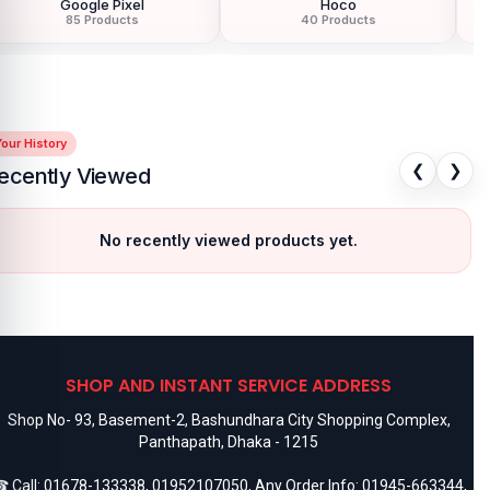
Google Pixel
Hoco
85 Products
40 Products
our History
❮
❯
ecently Viewed
No recently viewed products yet.
SHOP AND INSTANT SERVICE ADDRESS
Shop No- 93, Basement-2, Bashundhara City Shopping Complex,
Panthapath, Dhaka - 1215
 Call:
01678-133338
,
01952107050
, Any Order Info:
01945-663344
,