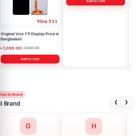
Original Vivo Y11 Display Price in
Original Vivo Y20 Display Price
Viv
Bangladesh
in Bangladesh
Ba
৳ 1,099.00
৳ 1,099.00
৳ 
৳ 1,599.00
৳ 1,199.00
Add to Cart
Add to Cart
Shop by Brand
❮
❯
ll Brand
G
H