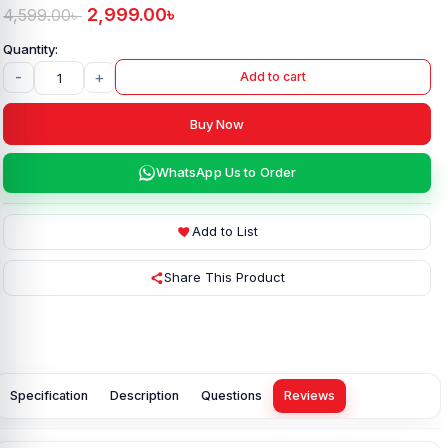
2,999.00
৳
4,599.00
৳
-
+
Add to cart
Buy Now
WhatsApp Us to Order
Add to List
Share This Product
Specification
Description
Questions
Reviews