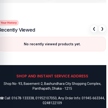
Your History
❮
❯
Recently Viewed
No recently viewed products yet.
SHOP AND INSTANT SERVICE ADDRESS
Shop No- 93, Basement-2, Bashundhara City Shopping Complex,
Panthapath, Dhaka - 1215
☎ Call:
01678-133338
,
01952107050
, Any Order Info:
01945-663344
,
0248122109