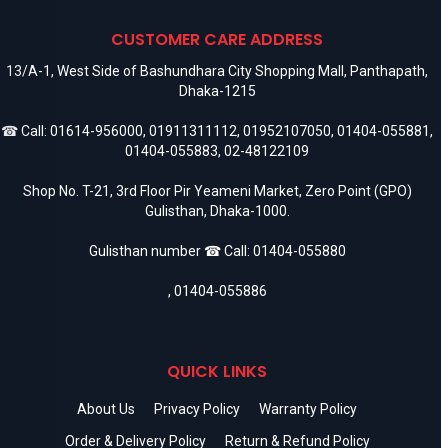
CUSTOMER CARE ADDRESS
13/A-1, West Side of Bashundhara City Shopping Mall, Panthapath,
Dhaka-1215
☎ Call:
01614-956000
,
01911311112
,
01952107050
,
01404-055881
,
01404-055883
,
02-48122109
Shop No. T-21, 3rd Floor Pir Yeameni Market, Zero Point (GPO)
Gulisthan, Dhaka-1000.
Gulisthan number ☎ Call:
01404-055880
,
01404-055886
QUICK LINKS
About Us
Privacy Policy
Warranty Policy
Order & Delivery Policy
Return & Refund Policy