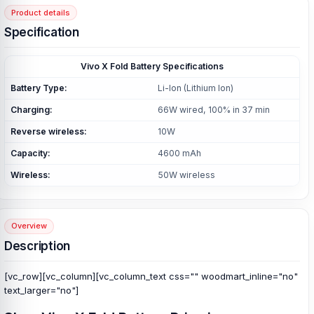
Product details
Specification
Vivo X Fold Battery Specifications
Battery Type:
Li-Ion (Lithium Ion)
Charging:
66W wired, 100% in 37 min
Reverse wireless:
10W
Capacity:
4600 mAh
Wireless:
50W wireless
Overview
Description
[vc_row][vc_column][vc_column_text css="" woodmart_inline="no"
text_larger="no"]