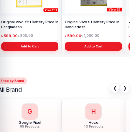
iginal Vivo Y51 Battery Price in
Original Vivo S1 Battery Price in
Vivo 
ngladesh
Bangladesh
Bang
599.00
৳ 599.00
৳ 59
৳ 800.00
৳ 1,000.00
Add to Cart
Add to Cart
Shop by Brand
❮
❯
All Brand
G
H
Google Pixel
Hoco
85 Products
40 Products