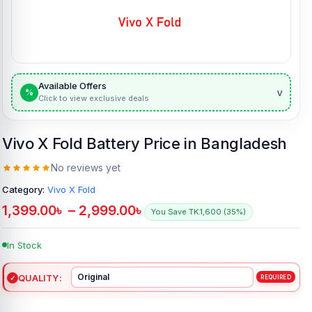
Available Offers
v
%
Click to view exclusive deals
Vivo X Fold Battery Price in Bangladesh
No reviews yet
Category:
Vivo X Fold
1,399.00
৳
–
2,999.00
৳
You Save TK.1,600 (35%)
In Stock
QUALITY