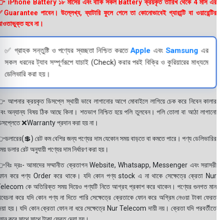
 iPhone Battery ১৮ মাসের এবং বাকি সকল Battery ক্রয়কৃত তারিখ থেকে 4 মাস এর
Guarantee পাবেন। উল্লেখ্য, ব্যাটারি ফুলে গেলে তা কোনোভাবেই গ্যারান্টি বা ওয়ারেন্টির
ওতাভুক্ত হবে না।
✅ গ্রাহক সন্তুষ্টি ও পণ্যের স্বচ্ছতা নিশ্চিত করতে
Apple
এবং
Samsung
এর
সকল ধরনের ট্যাব সম্পূর্ণরূপে যাচাই (Check) করার পরই বিক্রি ও কুরিয়ারের মাধ্যমে
ডেলিভারি করা হয়।
 আপনার ক্রয়কৃত ডিসপ্লে স্থায়ী ভাবে লাগানোর আগে মোবাইলে লাগিয়ে চেক করে নিবেন কালার
বং অন্যান্য বিষয় ঠিক আছে কিনা। শতভাগ নিশ্চিত হয়ে পলি তুলবেন। পলি তোলা বা আঠা লাগানো
িসপ্লেতে ❌Warranty প্রদান করা হয় না।
ডলারের(💲) রেট কম বেশির জন্য পণ্যের দাম যেকোন সময় বাড়তে বা কমতে পারে। পণ্য ডেলিভারির
ময় ডলার রেট অনুযায়ী পণ্যের দাম নির্ধারণ করা হয়।
বিঃ দ্রঃ- আমাদের সম্মানীত ক্রেতাগন Website, Whatsapp, Messenger এবং সরাসরী
োন করে পণ্য Order করে থাকে। যদি কোন পণ্য stock এ না থাকে সেক্ষেত্রে ক্রেতা Nur
elecom কে অতিরিক্ত সময় দিয়েও পণ্যটি নিতে আগ্রহ প্রকাশ করে থাকেন। পণ্যের গুনগত মান
িবেচনা করে যদি কোন পণ্য না দিতে পারি সেক্ষেত্রে ক্রেতাকে ফোন করে অগ্রিম নেওয়া টাকা ফেরত
েয়া হয়। যদি কোন ক্রেতা ফোন না ধরে সেক্ষেত্রে Nur Telecom দায়ী নয়। ক্রেতা যদি পরবর্তীতে
োন করে সাথে সাথে টাকা ফেরত দেয়া হয়।