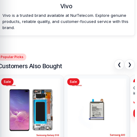
Vivo
Vivo is a trusted brand available at NurTelecom. Explore genuine
products, reliable quality, and customer-focused service with this
brand.
Popular Picks
❮
❯
Customers Also Bought
Sale
Sale
O
i
৳