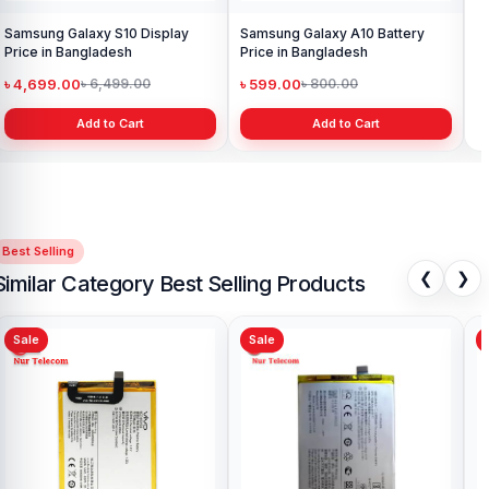
Samsung Galaxy S10 Display
Samsung Galaxy A10 Battery
Price in Bangladesh
Price in Bangladesh
৳ 4,699.00
৳ 599.00
৳ 6,499.00
৳ 800.00
Add to Cart
Add to Cart
Best Selling
❮
❯
Similar Category Best Selling Products
ale
Sale
Sal