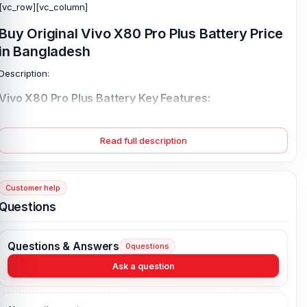
[vc_row][vc_column]
Buy Original Vivo X80 Pro Plus Battery Price
in Bangladesh
Description:
Vivo X80 Pro Plus Battery Key Features:
Battery Type:
Lithium Polymer
Charging:
80W wired
Read full description
50W wireless
Reverse wireless
5W reverse wired
Customer help
Capacity:
4700 mAh
Questions
Compatible Model:
Vivo X80 Pro Plus
Condition:
New, A brand-new, unused
Questions & Answers
0
questions
Originality:
100% Original Product
Ask a question
What is the Vivo X80 Pro Plus Battery Price in
Bangladesh?