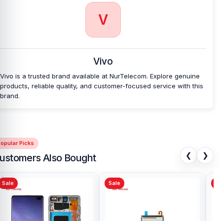
V
Vivo
Vivo is a trusted brand available at NurTelecom. Explore genuine
products, reliable quality, and customer-focused service with this
brand.
opular Picks
❮
❯
ustomers Also Bought
Sale
Sale
Sa