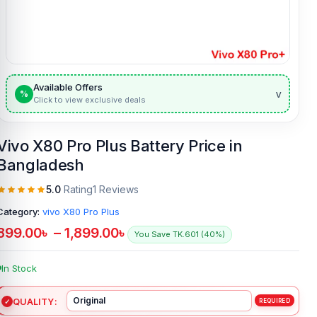
Available Offers
v
%
Click to view exclusive deals
Vivo X80 Pro Plus Battery Price in
Bangladesh
5.0
Rating
1 Reviews
Category:
vivo X80 Pro Plus
899.00
৳
–
1,899.00
৳
You Save TK.601 (40%)
In Stock
QUALITY