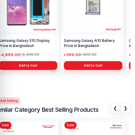
Samsung Galaxy S10 Display
Samsung Galaxy A10 Battery
Ori
Price in Bangladesh
Price in Bangladesh
in 
৳ 4,699.00
৳ 599.00
৳ 1
৳ 6,499.00
৳ 800.00
Add to Cart
Add to Cart
est Selling
❮
❯
imilar Category Best Selling Products
Sale
Sale