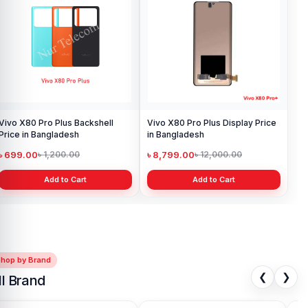
Vivo X80 Pro Plus Backshell
Vivo X80 Pro Plus Display Price
Price in Bangladesh
in Bangladesh
৳ 699.00
৳ 8,799.00
৳ 1,200.00
৳ 12,000.00
Add to Cart
Add to Cart
Shop by Brand
❮
❯
ll Brand