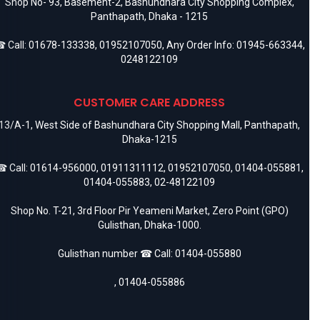
Shop No- 93, Basement-2, Bashundhara City Shopping Complex,
Panthapath, Dhaka - 1215
 Call:
01678-133338
,
01952107050
, Any Order Info:
01945-663344
,
0248122109
CUSTOMER CARE ADDRESS
13/A-1, West Side of Bashundhara City Shopping Mall, Panthapath,
Dhaka-1215
 Call:
01614-956000
,
01911311112
,
01952107050
,
01404-055881
,
01404-055883
,
02-48122109
Shop No. T-21, 3rd Floor Pir Yeameni Market, Zero Point (GPO)
Gulisthan, Dhaka-1000.
Gulisthan number ☎ Call:
01404-055880
,
01404-055886