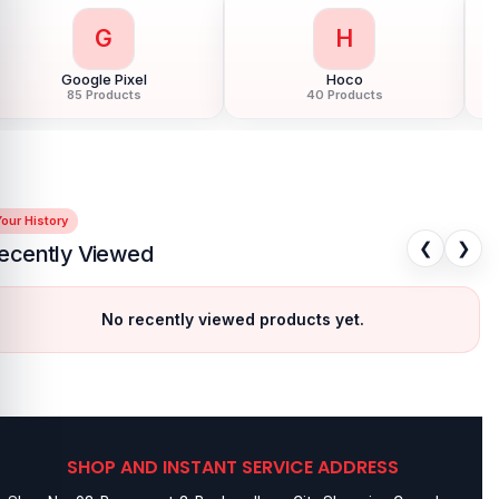
G
H
Google Pixel
Hoco
85 Products
40 Products
our History
❮
❯
ecently Viewed
No recently viewed products yet.
SHOP AND INSTANT SERVICE ADDRESS