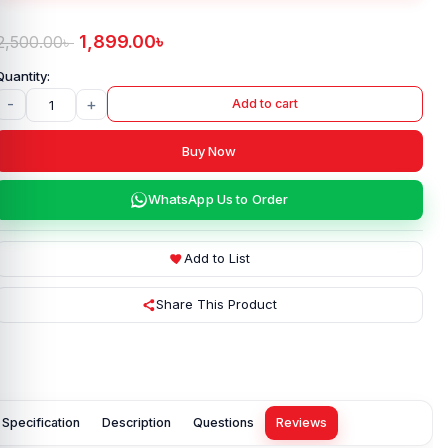
1,899.00
৳
2,500.00
৳
-
+
Add to cart
Buy Now
WhatsApp Us to Order
Add to List
Share This Product
Specification
Description
Questions
Reviews