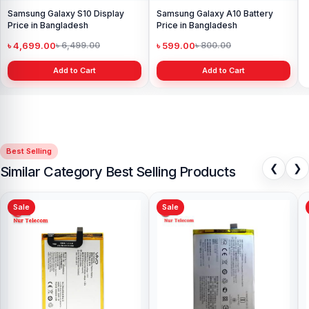
Samsung Galaxy S10 Display
Samsung Galaxy A10 Battery
Price in Bangladesh
Price in Bangladesh
৳ 4,699.00
৳ 599.00
৳ 6,499.00
৳ 800.00
Add to Cart
Add to Cart
Best Selling
❮
❯
Similar Category Best Selling Products
Sale
Sale
Vivo iQOO Neo 6 Battery Latest
Price in Bangladesh
৳ 999.00
৳ 1,499.00
Add to Cart