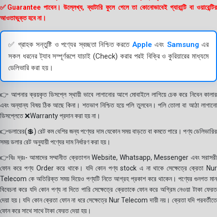
✅Guarantee পাবেন। উল্লেখ্য, ব্যাটারি ফুলে গেলে তা কোনোভাবেই গ্যারান্টি বা ওয়ারেন্টির
আওতাভুক্ত হবে না।
✅ গ্রাহক সন্তুষ্টি ও পণ্যের স্বচ্ছতা নিশ্চিত করতে
Apple
এবং
Samsung
এর
সকল ধরনের ট্যাব সম্পূর্ণরূপে যাচাই (Check) করার পরই বিক্রি ও কুরিয়ারের মাধ্যমে
ডেলিভারি করা হয়।
👉 আপনার ক্রয়কৃত ডিসপ্লে স্থায়ী ভাবে লাগানোর আগে মোবাইলে লাগিয়ে চেক করে নিবেন কালার
এবং অন্যান্য বিষয় ঠিক আছে কিনা। শতভাগ নিশ্চিত হয়ে পলি তুলবেন। পলি তোলা বা আঠা লাগানো
ডিসপ্লেতে ❌Warranty প্রদান করা হয় না।
👉ডলারের(💲) রেট কম বেশির জন্য পণ্যের দাম যেকোন সময় বাড়তে বা কমতে পারে। পণ্য ডেলিভারির
সময় ডলার রেট অনুযায়ী পণ্যের দাম নির্ধারণ করা হয়।
👉বিঃ দ্রঃ- আমাদের সম্মানীত ক্রেতাগন Website, Whatsapp, Messenger এবং সরাসরী
ফোন করে পণ্য Order করে থাকে। যদি কোন পণ্য stock এ না থাকে সেক্ষেত্রে ক্রেতা Nur
Telecom কে অতিরিক্ত সময় দিয়েও পণ্যটি নিতে আগ্রহ প্রকাশ করে থাকেন। পণ্যের গুনগত মান
বিবেচনা করে যদি কোন পণ্য না দিতে পারি সেক্ষেত্রে ক্রেতাকে ফোন করে অগ্রিম নেওয়া টাকা ফেরত
দেয়া হয়। যদি কোন ক্রেতা ফোন না ধরে সেক্ষেত্রে Nur Telecom দায়ী নয়। ক্রেতা যদি পরবর্তীতে
ফোন করে সাথে সাথে টাকা ফেরত দেয়া হয়।