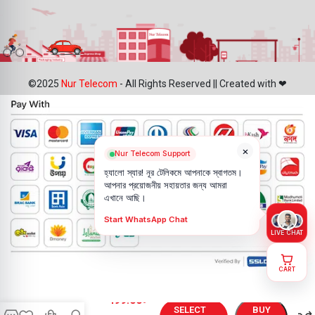
©2025
Nur Telecom
- All Rights Reserved || Created with ❤
×
Nur Telecom Support
হ্যালো স্যার! নূর টেলিকমে আপনাকে স্বাগতম।
আপনার প্রয়োজনীয় সহায়তার জন্য আমরা
এখানে আছি।
Start WhatsApp Chat
LIVE CHAT
CART
Vivo X9 Plus
499.00
৳
Battery
SELECT
BUY