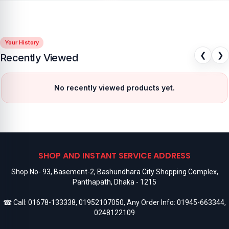
Your History
❮
❯
Recently Viewed
No recently viewed products yet.
SHOP AND INSTANT SERVICE ADDRESS
Shop No- 93, Basement-2, Bashundhara City Shopping Complex,
Panthapath, Dhaka - 1215
☎ Call:
01678-133338
,
01952107050
, Any Order Info:
01945-663344
,
0248122109