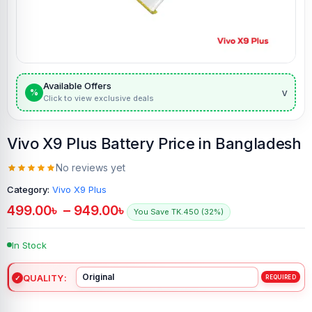
Available Offers
v
%
Click to view exclusive deals
Vivo X9 Plus Battery Price in Bangladesh
No reviews yet
Category:
Vivo X9 Plus
499.00
৳
–
949.00
৳
You Save TK.450 (32%)
In Stock
QUALITY