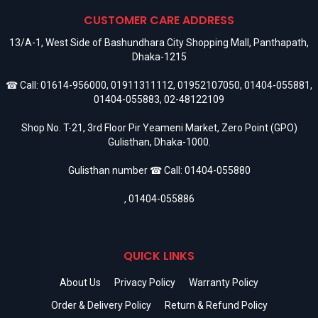
CUSTOMER CARE ADDRESS
13/A-1, West Side of Bashundhara City Shopping Mall, Panthapath,
Dhaka-1215
☎ Call:
01614-956000
,
01911311112
,
01952107050
,
01404-055881
,
01404-055883
,
02-48122109
Shop No. T-21, 3rd Floor Pir Yeameni Market, Zero Point (GPO)
Gulisthan, Dhaka-1000.
Gulisthan number ☎ Call:
01404-055880
,
01404-055886
QUICK LINKS
About Us
Privacy Policy
Warranty Policy
Order & Delivery Policy
Return & Refund Policy