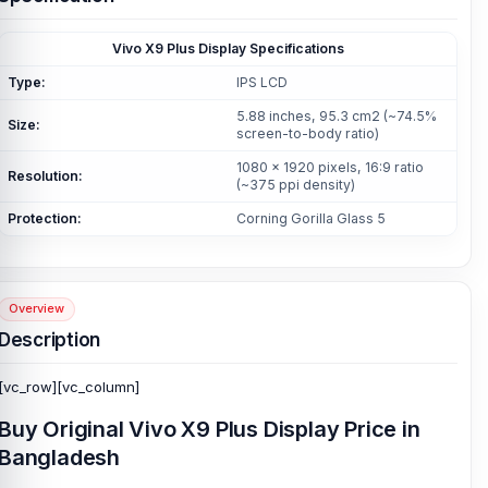
Vivo X9 Plus Display Specifications
Type:
IPS LCD
5.88 inches, 95.3 cm2 (~74.5%
Size:
screen-to-body ratio)
1080 x 1920 pixels, 16:9 ratio
Resolution:
(~375 ppi density)
Protection:
Corning Gorilla Glass 5
Overview
Description
[vc_row][vc_column]
Buy Original Vivo X9 Plus Display Price in
Bangladesh