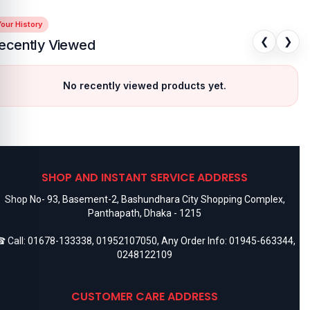
our History
❮
❯
ecently Viewed
No recently viewed products yet.
SHOP AND INSTANT SERVICE ADDRESS
Shop No- 93, Basement-2, Bashundhara City Shopping Complex,
Panthapath, Dhaka - 1215
 Call:
01678-133338
,
01952107050
, Any Order Info:
01945-663344
,
0248122109
CUSTOMER CARE ADDRESS