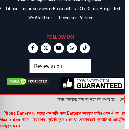
Best iPhone repair services in Bashundhara City, Dhaka, Bangladesh
We Are Hiring
Technician Partner
FOLLOW US!
অর্ডার কনফার্মের সময় আপনাকে কল দেওয়া হবে । ডেলিভারি
 iPhone Battery ১৮ মাসের এবং বাকি সকল Battery ক্রয়কৃত তারিখ থেকে 4 মাস এর
uarantee পাবেন। উল্লেখ্য, ব্যাটারি ফুলে গেলে তা কোনোভাবেই গ্যারান্টি বা ওয়ারেন্টির
তাভুক্ত হবে না।