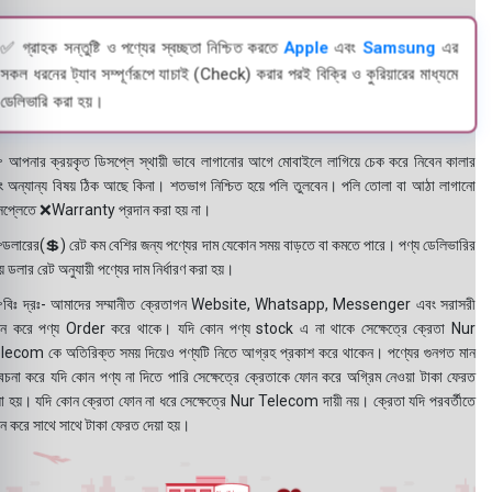
✅ গ্রাহক সন্তুষ্টি ও পণ্যের স্বচ্ছতা নিশ্চিত করতে
Apple
এবং
Samsung
এর
সকল ধরনের ট্যাব সম্পূর্ণরূপে যাচাই (Check) করার পরই বিক্রি ও কুরিয়ারের মাধ্যমে
ডেলিভারি করা হয়।
 আপনার ক্রয়কৃত ডিসপ্লে স্থায়ী ভাবে লাগানোর আগে মোবাইলে লাগিয়ে চেক করে নিবেন কালার
ং অন্যান্য বিষয় ঠিক আছে কিনা। শতভাগ নিশ্চিত হয়ে পলি তুলবেন। পলি তোলা বা আঠা লাগানো
সপ্লেতে ❌Warranty প্রদান করা হয় না।
ডলারের(💲) রেট কম বেশির জন্য পণ্যের দাম যেকোন সময় বাড়তে বা কমতে পারে। পণ্য ডেলিভারির
 ডলার রেট অনুযায়ী পণ্যের দাম নির্ধারণ করা হয়।
বিঃ দ্রঃ- আমাদের সম্মানীত ক্রেতাগন Website, Whatsapp, Messenger এবং সরাসরী
ন করে পণ্য Order করে থাকে। যদি কোন পণ্য stock এ না থাকে সেক্ষেত্রে ক্রেতা Nur
lecom কে অতিরিক্ত সময় দিয়েও পণ্যটি নিতে আগ্রহ প্রকাশ করে থাকেন। পণ্যের গুনগত মান
বেচনা করে যদি কোন পণ্য না দিতে পারি সেক্ষেত্রে ক্রেতাকে ফোন করে অগ্রিম নেওয়া টাকা ফেরত
য়া হয়। যদি কোন ক্রেতা ফোন না ধরে সেক্ষেত্রে Nur Telecom দায়ী নয়। ক্রেতা যদি পরবর্তীতে
ন করে সাথে সাথে টাকা ফেরত দেয়া হয়।