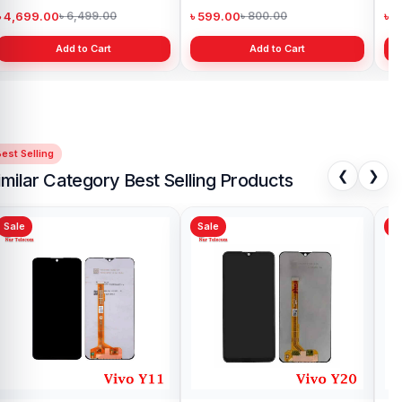
৳ 4,699.00
৳ 599.00
৳ 1
৳ 6,499.00
৳ 800.00
Add to Cart
Add to Cart
est Selling
❮
❯
imilar Category Best Selling Products
Sale
Sale
Sa