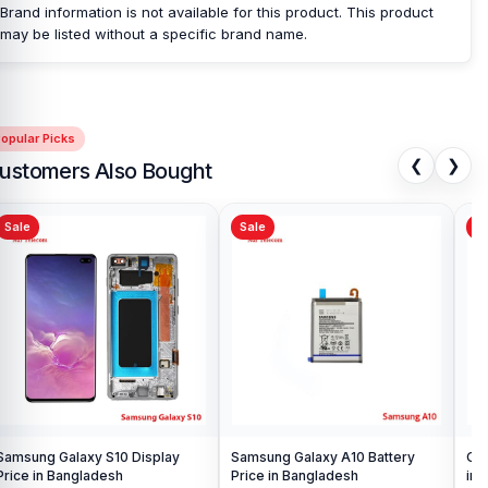
Brand information is not available for this product. This product
may be listed without a specific brand name.
opular Picks
❮
❯
ustomers Also Bought
Sale
Sale
Sa
Samsung Galaxy S10 Display
Samsung Galaxy A10 Battery
Ori
Price in Bangladesh
Price in Bangladesh
in 