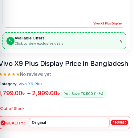
Available Offers
v
%
Click to view exclusive deals
Vivo X9 Plus Display Price in Bangladesh
No reviews yet
Category:
Vivo X9 Plus
1,799.00
৳
–
2,999.00
৳
You Save TK.500 (14%)
Out of Stock
QUALITY