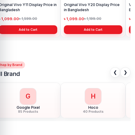
Original Vivo Y11 Display Price in
Original Vivo Y20 Display Price
Viv
Bangladesh
in Bangladesh
Ba
৳ 1,099.00
৳ 1,099.00
৳ 
৳ 1,599.00
৳ 1,199.00
Add to Cart
Add to Cart
Shop by Brand
❮
❯
ll Brand
G
H
Google Pixel
Hoco
85 Products
40 Products