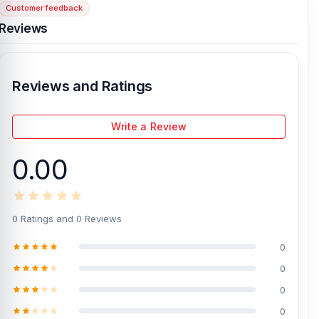
Customer feedback
[/vc_column][/vc_row]
Reviews
Reviews and Ratings
Write a Review
0.00
0 Ratings and 0 Reviews
0
0
0
0