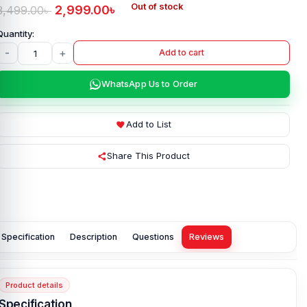
Out of stock
2,999.00
৳
3,499.00
৳
-
+
Add to cart
WhatsApp Us to Order
Add to List
Share This Product
Specification
Description
Questions
Reviews
Product details
Specification