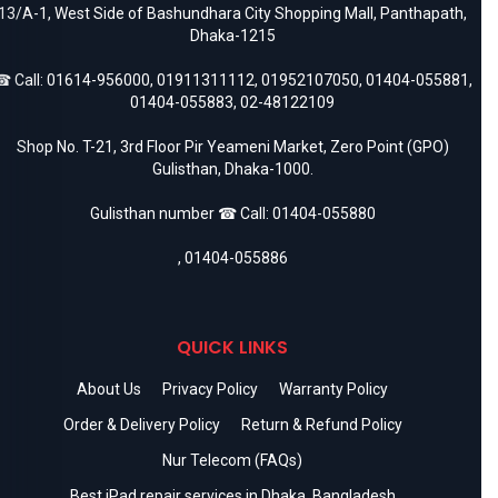
13/A-1, West Side of Bashundhara City Shopping Mall, Panthapath,
Dhaka-1215
 Call:
01614-956000
,
01911311112
,
01952107050
,
01404-055881
,
01404-055883
,
02-48122109
Shop No. T-21, 3rd Floor Pir Yeameni Market, Zero Point (GPO)
Gulisthan, Dhaka-1000.
Gulisthan number ☎ Call:
01404-055880
,
01404-055886
QUICK LINKS
About Us
Privacy Policy
Warranty Policy
Order & Delivery Policy
Return & Refund Policy
Nur Telecom (FAQs)
Best iPad repair services in Dhaka, Bangladesh