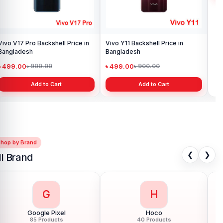
Vivo V17 Pro Backshell Price in
Vivo Y11 Backshell Price in
Viv
Bangladesh
Bangladesh
Ba
৳ 499.00
৳ 499.00
৳ 
৳ 900.00
৳ 900.00
Add to Cart
Add to Cart
Shop by Brand
❮
❯
ll Brand
G
H
Google Pixel
Hoco
85 Products
40 Products