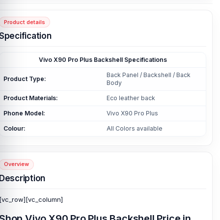
Product details
Specification
Vivo X90 Pro Plus Backshell Specifications
Back Panel / Backshell / Back
Product Type:
Body
Product Materials:
Eco leather back
Phone Model:
Vivo X90 Pro Plus
Colour:
All Colors available
Overview
Description
[vc_row][vc_column]
Shop Vivo X90 Pro Plus Backshell Price in