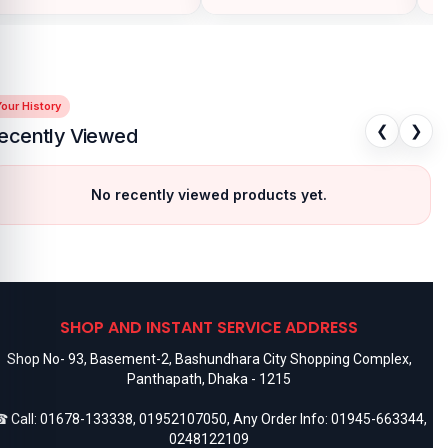
our History
❮
❯
ecently Viewed
No recently viewed products yet.
SHOP AND INSTANT SERVICE ADDRESS
Shop No- 93, Basement-2, Bashundhara City Shopping Complex,
Panthapath, Dhaka - 1215
 Call:
01678-133338
,
01952107050
, Any Order Info:
01945-663344
,
0248122109