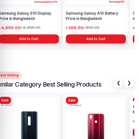
Samsung Galaxy S10 Display
Samsung Galaxy A10 Battery
Ori
Price in Bangladesh
Price in Bangladesh
in 
৳ 4,699.00
৳ 599.00
৳ 1
৳ 6,499.00
৳ 800.00
Add to Cart
Add to Cart
est Selling
❮
❯
imilar Category Best Selling Products
Sale
Sale
Sa