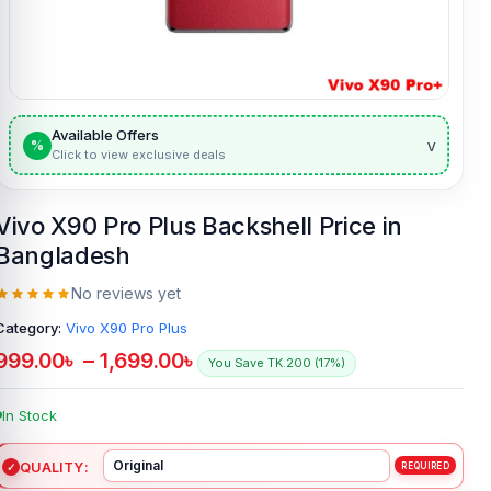
Available Offers
v
%
Click to view exclusive deals
Vivo X90 Pro Plus Backshell Price in
Bangladesh
No reviews yet
Category:
Vivo X90 Pro Plus
999.00
৳
–
1,699.00
৳
You Save TK.200 (17%)
In Stock
QUALITY