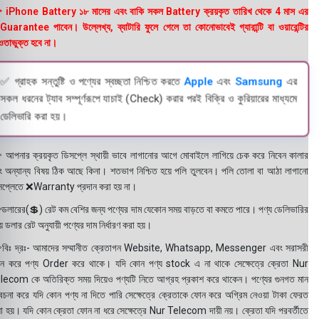
 iPhone Battery ১৮ মাসের এবং বাকি সকল Battery ক্রয়কৃত তারিখ থেকে 4 মাস এর
uarantee পাবেন। উল্লেখ্য, ব্যাটারি ফুলে গেলে তা কোনোভাবেই গ্যারান্টি বা ওয়ারেন্টির
তাভুক্ত হবে না।
✅ গ্রাহক সন্তুষ্টি ও পণ্যের স্বচ্ছতা নিশ্চিত করতে
Apple
এবং
Samsung
এর
সকল ধরনের ট্যাব সম্পূর্ণরূপে যাচাই (Check) করার পরই বিক্রি ও কুরিয়ারের মাধ্যমে
ডেলিভারি করা হয়।
 আপনার ক্রয়কৃত ডিসপ্লে স্থায়ী ভাবে লাগানোর আগে মোবাইলে লাগিয়ে চেক করে নিবেন কালার
ং অন্যান্য বিষয় ঠিক আছে কিনা। শতভাগ নিশ্চিত হয়ে পলি তুলবেন। পলি তোলা বা আঠা লাগানো
সপ্লেতে ❌Warranty প্রদান করা হয় না।
ডলারের(💲) রেট কম বেশির জন্য পণ্যের দাম যেকোন সময় বাড়তে বা কমতে পারে। পণ্য ডেলিভারির
 ডলার রেট অনুযায়ী পণ্যের দাম নির্ধারণ করা হয়।
বিঃ দ্রঃ- আমাদের সম্মানীত ক্রেতাগন Website, Whatsapp, Messenger এবং সরাসরী
ন করে পণ্য Order করে থাকে। যদি কোন পণ্য stock এ না থাকে সেক্ষেত্রে ক্রেতা Nur
lecom কে অতিরিক্ত সময় দিয়েও পণ্যটি নিতে আগ্রহ প্রকাশ করে থাকেন। পণ্যের গুনগত মান
বেচনা করে যদি কোন পণ্য না দিতে পারি সেক্ষেত্রে ক্রেতাকে ফোন করে অগ্রিম নেওয়া টাকা ফেরত
য়া হয়। যদি কোন ক্রেতা ফোন না ধরে সেক্ষেত্রে Nur Telecom দায়ী নয়। ক্রেতা যদি পরবর্তীতে