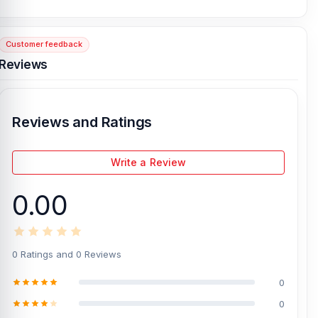
Telecom. Our shop address is
Shop No. 93, Basement-2,
Bashundhara City Shopping Complex
, Panthapath, Dhaka – 1215.
Customer feedback
Reviews
[/vc_column][/vc_row]
Reviews and Ratings
Write a Review
0.00
0 Ratings and 0 Reviews
0
0