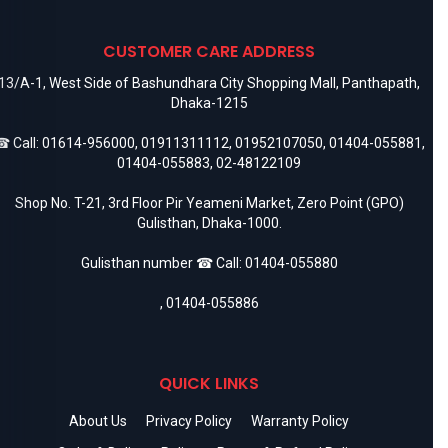
CUSTOMER CARE ADDRESS
13/A-1, West Side of Bashundhara City Shopping Mall, Panthapath,
Dhaka-1215
 Call:
01614-956000
,
01911311112
,
01952107050
,
01404-055881
,
01404-055883
,
02-48122109
Shop No. T-21, 3rd Floor Pir Yeameni Market, Zero Point (GPO)
Gulisthan, Dhaka-1000.
Gulisthan number ☎ Call:
01404-055880
,
01404-055886
QUICK LINKS
About Us
Privacy Policy
Warranty Policy