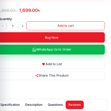
1,699.00
৳
1,899.00
৳
-
+
Add to cart
Buy Now
WhatsApp Us to Order
Add to List
Share This Product
Specification
Description
Questions
Reviews