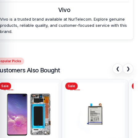
Vivo
Vivo is a trusted brand available at NurTelecom. Explore genuine
products, reliable quality, and customer-focused service with this
brand.
opular Picks
❮
❯
ustomers Also Bought
Sale
Sale
Sa