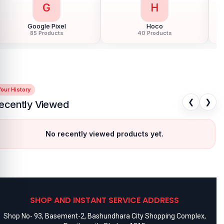
G
H
Google Pixel
Hoco
85 Products
40 Products
our History
❮
❯
ecently Viewed
No recently viewed products yet.
SHOP AND INSTANT SERVICE ADDRESS
Shop No- 93, Basement-2, Bashundhara City Shopping Complex,