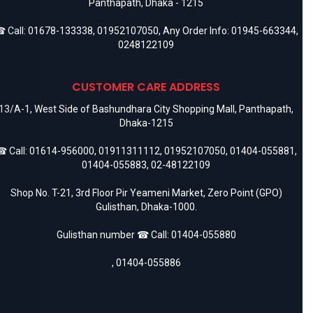
Panthapath, Dhaka - 1215
 Call:
01678-133338
,
01952107050
, Any Order Info:
01945-663344
,
0248122109
CUSTOMER CARE ADDRESS
13/A-1, West Side of Bashundhara City Shopping Mall, Panthapath,
Dhaka-1215
 Call:
01614-956000
,
01911311112
,
01952107050
,
01404-055881
,
01404-055883
,
02-48122109
Shop No. T-21, 3rd Floor Pir Yeameni Market, Zero Point (GPO)
Gulisthan, Dhaka-1000.
Gulisthan number ☎ Call:
01404-055880
,
01404-055886