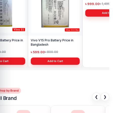
৳ 
Vivo V15 Pro Battery Price in
Vivo iQOO Neo 6 Battery Latest
Bangladesh
Price in Bangladesh
৳ 599.00
৳ 999.00
৳ 800.00
৳ 1,499.00
Add to Cart
Add to Cart
Shop by Brand
❮
❯
ll Brand