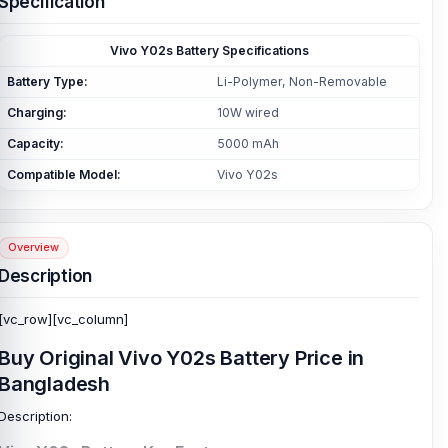
Specification
Vivo Y02s Battery Specifications
Battery Type:
Li-Polymer, Non-Removable
Charging:
10W wired
Capacity:
5000 mAh
Compatible Model:
Vivo Y02s
Overview
Description
[vc_row][vc_column]
Buy Original Vivo Y02s Battery Price in
Bangladesh
Description: