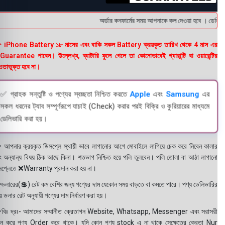
অর্ডার কনফার্মের সময় আপনাকে কল দেওয়া হবে । ডেলিভারি
 iPhone Battery ১৮ মাসের এবং বাকি সকল Battery ক্রয়কৃত তারিখ থেকে 4 মাস এর
uarantee পাবেন। উল্লেখ্য, ব্যাটারি ফুলে গেলে তা কোনোভাবেই গ্যারান্টি বা ওয়ারেন্টির
তাভুক্ত হবে না।
✅ গ্রাহক সন্তুষ্টি ও পণ্যের স্বচ্ছতা নিশ্চিত করতে
Apple
এবং
Samsung
এর
সকল ধরনের ট্যাব সম্পূর্ণরূপে যাচাই (Check) করার পরই বিক্রি ও কুরিয়ারের মাধ্যমে
ডেলিভারি করা হয়।
 আপনার ক্রয়কৃত ডিসপ্লে স্থায়ী ভাবে লাগানোর আগে মোবাইলে লাগিয়ে চেক করে নিবেন কালার
ং অন্যান্য বিষয় ঠিক আছে কিনা। শতভাগ নিশ্চিত হয়ে পলি তুলবেন। পলি তোলা বা আঠা লাগানো
সপ্লেতে ❌Warranty প্রদান করা হয় না।
ডলারের(💲) রেট কম বেশির জন্য পণ্যের দাম যেকোন সময় বাড়তে বা কমতে পারে। পণ্য ডেলিভারির
 ডলার রেট অনুযায়ী পণ্যের দাম নির্ধারণ করা হয়।
বিঃ দ্রঃ- আমাদের সম্মানীত ক্রেতাগন Website, Whatsapp, Messenger এবং সরাসরী
ন করে পণ্য Order করে থাকে। যদি কোন পণ্য stock এ না থাকে সেক্ষেত্রে ক্রেতা Nur