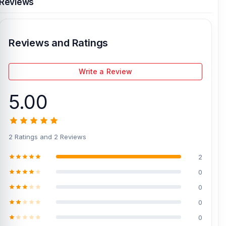
Reviews
Reviews and Ratings
Write a Review
5.00
2 Ratings and 2 Reviews
2
0
0
0
0