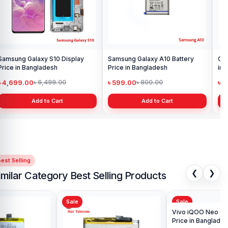
Samsung Galaxy S10 Display
Samsung Galaxy A10 Battery
Ori
Price in Bangladesh
Price in Bangladesh
in 
৳ 4,699.00
৳ 599.00
৳ 1
৳ 6,499.00
৳ 800.00
Add to Cart
Add to Cart
est Selling
❮
❯
imilar Category Best Selling Products
Sale
Sale
Sa
Ori
Pri