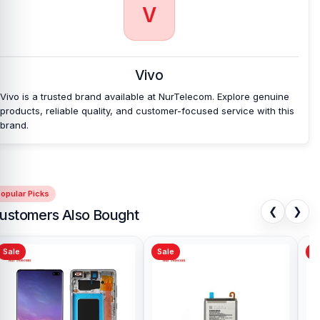
V
Vivo
Vivo is a trusted brand available at NurTelecom. Explore genuine
products, reliable quality, and customer-focused service with this
brand.
opular Picks
❮
❯
ustomers Also Bought
Sale
Sale
Sa