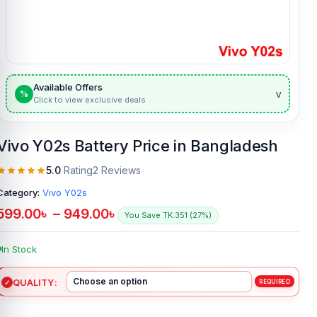
Available Offers
v
%
Click to view exclusive deals
Vivo Y02s Battery Price in Bangladesh
5.0
Rating
2 Reviews
Category:
Vivo Y02s
599.00
৳
–
949.00
৳
You Save TK.351 (27%)
In Stock
QUALITY