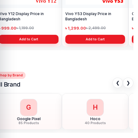
Vivo Y12 Display Price in
Vivo Y53 Display Price in
Ori
Bangladesh
Bangladesh
Ba
৳ 999.00
৳ 1,299.00
৳ 
৳ 1,199.00
৳ 2,499.00
Add to Cart
Add to Cart
Shop by Brand
❮
❯
ll Brand
G
H
Google Pixel
Hoco
85 Products
40 Products