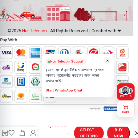
©2025
Nur Telecom
- All Rights Reserved || Created with ❤
×
Nur Telecom Support
হ্যালো স্যার! নূর টেলিকমে আপনাকে স্বাগতম।
আপনার প্রয়োজনীয় সহায়তার জন্য আমরা
এখানে আছি।
Start WhatsApp Chat
LIVE CHAT
CART
Vivo Y37
1,199.00
৳
Display
SELECT
BUY
–
Price in
OPTIONS
NOW