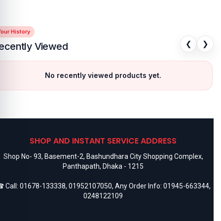
our History
❮
❯
ecently Viewed
No recently viewed products yet.
SHOP AND INSTANT SERVICE ADDRESS
Shop No- 93, Basement-2, Bashundhara City Shopping Complex,
Panthapath, Dhaka - 1215
 Call:
01678-133338
,
01952107050
, Any Order Info:
01945-663344
,
0248122109