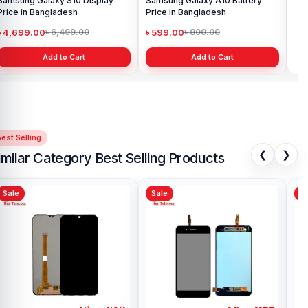
Samsung Galaxy S10 Display
Samsung Galaxy A10 Battery
Price in Bangladesh
Price in Bangladesh
৳ 4,699.00
৳ 599.00
৳ 6,499.00
৳ 800.00
Add to Cart
Add to Cart
est Selling
❮
❯
imilar Category Best Selling Products
Sale
Sale
Sa