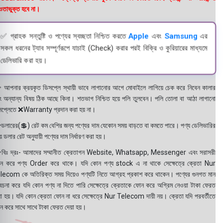
তাভুক্ত হবে না।
✅ গ্রাহক সন্তুষ্টি ও পণ্যের স্বচ্ছতা নিশ্চিত করতে
Apple
এবং
Samsung
এর
সকল ধরনের ট্যাব সম্পূর্ণরূপে যাচাই (Check) করার পরই বিক্রি ও কুরিয়ারের মাধ্যমে
ডেলিভারি করা হয়।
 আপনার ক্রয়কৃত ডিসপ্লে স্থায়ী ভাবে লাগানোর আগে মোবাইলে লাগিয়ে চেক করে নিবেন কালার
ং অন্যান্য বিষয় ঠিক আছে কিনা। শতভাগ নিশ্চিত হয়ে পলি তুলবেন। পলি তোলা বা আঠা লাগানো
সপ্লেতে ❌Warranty প্রদান করা হয় না।
ডলারের(💲) রেট কম বেশির জন্য পণ্যের দাম যেকোন সময় বাড়তে বা কমতে পারে। পণ্য ডেলিভারির
 ডলার রেট অনুযায়ী পণ্যের দাম নির্ধারণ করা হয়।
বিঃ দ্রঃ- আমাদের সম্মানীত ক্রেতাগন Website, Whatsapp, Messenger এবং সরাসরী
ন করে পণ্য Order করে থাকে। যদি কোন পণ্য stock এ না থাকে সেক্ষেত্রে ক্রেতা Nur
lecom কে অতিরিক্ত সময় দিয়েও পণ্যটি নিতে আগ্রহ প্রকাশ করে থাকেন। পণ্যের গুনগত মান
বেচনা করে যদি কোন পণ্য না দিতে পারি সেক্ষেত্রে ক্রেতাকে ফোন করে অগ্রিম নেওয়া টাকা ফেরত
য়া হয়। যদি কোন ক্রেতা ফোন না ধরে সেক্ষেত্রে Nur Telecom দায়ী নয়। ক্রেতা যদি পরবর্তীতে
ন করে সাথে সাথে টাকা ফেরত দেয়া হয়।