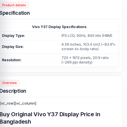
Product details
Specification
Vivo Y37 Display Specifications
Display Type:
IPS LCD, 90Hz, 840 nits (HBM)
6.56 inches, 103.4 cm2 (~83.6%
Display Size:
screen-to-body ratio)
720 x 1612 pixels, 20:9 ratio
Resolution:
(~269 ppi density)
Overview
Description
[vc_row][vc_column]
Buy Original Vivo Y37 Display Price in
Bangladesh