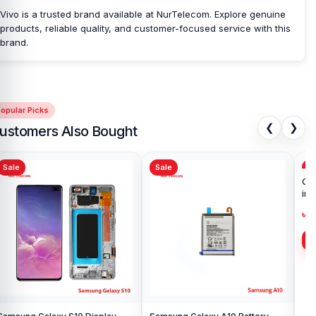
Vivo is a trusted brand available at NurTelecom. Explore genuine
products, reliable quality, and customer-focused service with this
brand.
opular Picks
❮
❯
ustomers Also Bought
Sale
Sale
Sa
Ori
in 
৳ 1