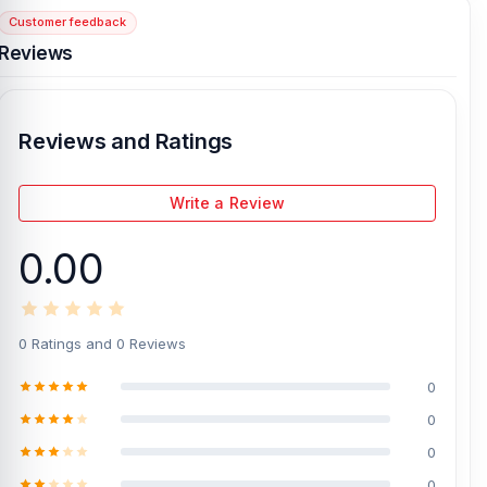
Customer feedback
[/vc_column][/vc_row]
Reviews
Reviews and Ratings
Write a Review
0.00
0 Ratings and 0 Reviews
0
0
0
0