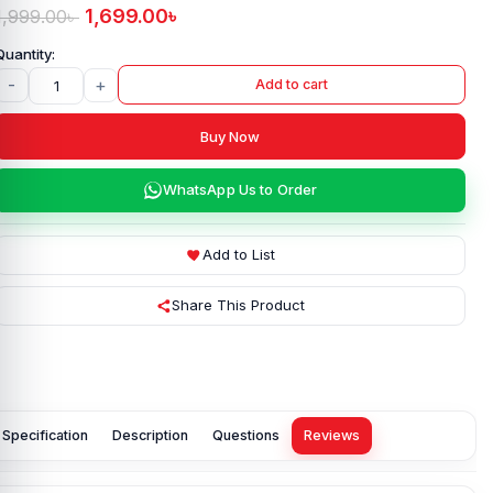
1,699.00
৳
1,999.00
৳
-
+
Add to cart
Buy Now
WhatsApp Us to Order
Add to List
Share This Product
Specification
Description
Questions
Reviews