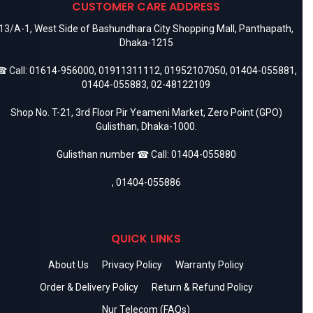
CUSTOMER CARE ADDRESS
13/A-1, West Side of Bashundhara City Shopping Mall, Panthapath,
Dhaka-1215
 Call:
01614-956000
,
01911311112
,
01952107050
,
01404-055881
,
01404-055883
,
02-48122109
Shop No. T-21, 3rd Floor Pir Yeameni Market, Zero Point (GPO)
Gulisthan, Dhaka-1000.
Gulisthan number ☎ Call:
01404-055880
,
01404-055886
QUICK LINKS
About Us
Privacy Policy
Warranty Policy
Order & Delivery Policy
Return & Refund Policy
Nur Telecom (FAQs)