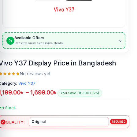
Available Offers
v
%
Click to view exclusive deals
Vivo Y37 Display Price in Bangladesh
No reviews yet
Category:
Vivo Y37
1,199.00
৳
–
1,699.00
৳
You Save TK.300 (15%)
In Stock
QUALITY