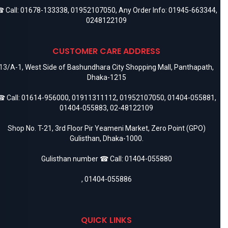
 Call:
01678-133338
,
01952107050
, Any Order Info:
01945-663344
,
0248122109
CUSTOMER CARE ADDRESS
13/A-1, West Side of Bashundhara City Shopping Mall, Panthapath,
Dhaka-1215
 Call:
01614-956000
,
01911311112
,
01952107050
,
01404-055881
,
01404-055883
,
02-48122109
Shop No. T-21, 3rd Floor Pir Yeameni Market, Zero Point (GPO)
Gulisthan, Dhaka-1000.
Gulisthan number ☎ Call:
01404-055880
,
01404-055886
QUICK LINKS