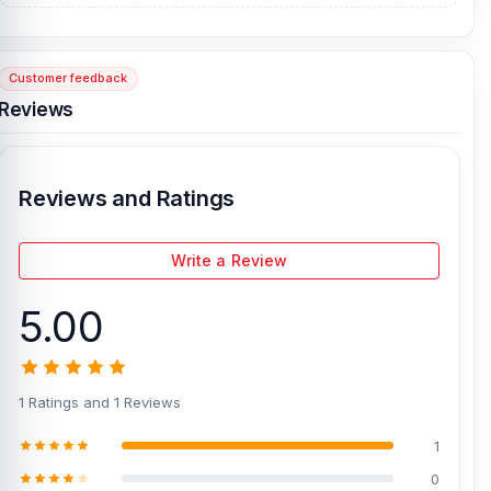
receive customer support from our expert technicians at Nur
Telecom. Our shop address is
Shop No. 93, Basement-2,
Bashundhara City Shopping Complex
, Panthapath, Dhaka – 1215.
Customer feedback
[/vc_column][/vc_row]
Reviews
Reviews and Ratings
Write a Review
5.00
1 Ratings and 1 Reviews
1
0