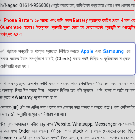
Nagad: 01614-956000) পেমেন্ট করতে হবে, বাকি টাকা পণ্য হাতে পেয়ে। বক্স খোলার আগে অবশ্যই 
 iPhone Battery ১৮ মাসের এবং বাকি সকল Battery ক্রয়কৃত তারিখ থেকে 4 মাস এর
uarantee পাবেন। উল্লেখ্য, ব্যাটারি ফুলে গেলে তা কোনোভাবেই গ্যারান্টি বা ওয়ারেন্টির
তাভুক্ত হবে না।
✅ গ্রাহক সন্তুষ্টি ও পণ্যের স্বচ্ছতা নিশ্চিত করতে
Apple
এবং
Samsung
এর
সকল ধরনের ট্যাব সম্পূর্ণরূপে যাচাই (Check) করার পরই বিক্রি ও কুরিয়ারের মাধ্যমে
ডেলিভারি করা হয়।
 আপনার ক্রয়কৃত ডিসপ্লে স্থায়ী ভাবে লাগানোর আগে মোবাইলে লাগিয়ে চেক করে নিবেন কালার
ং অন্যান্য বিষয় ঠিক আছে কিনা। শতভাগ নিশ্চিত হয়ে পলি তুলবেন। পলি তোলা বা আঠা লাগানো
সপ্লেতে ❌Warranty প্রদান করা হয় না।
ডলারের(💲) রেট কম বেশির জন্য পণ্যের দাম যেকোন সময় বাড়তে বা কমতে পারে। পণ্য ডেলিভারির
 ডলার রেট অনুযায়ী পণ্যের দাম নির্ধারণ করা হয়।
বিঃ দ্রঃ- আমাদের সম্মানীত ক্রেতাগন Website, Whatsapp, Messenger এবং সরাসরী
ন করে পণ্য Order করে থাকে। যদি কোন পণ্য stock এ না থাকে সেক্ষেত্রে ক্রেতা Nur
lecom কে অতিরিক্ত সময় দিয়েও পণ্যটি নিতে আগ্রহ প্রকাশ করে থাকেন। পণ্যের গুনগত মান