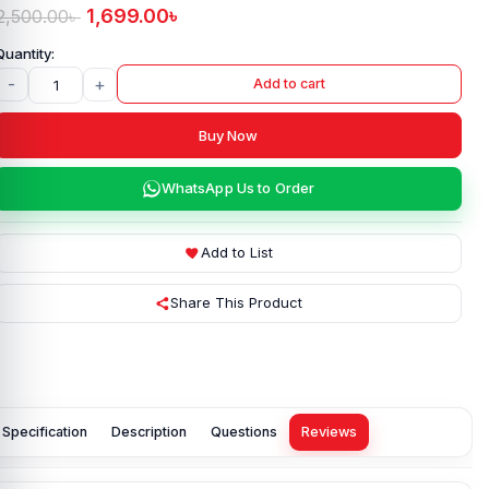
1,699.00
৳
2,500.00
৳
-
+
Add to cart
Buy Now
WhatsApp Us to Order
Add to List
Share This Product
Specification
Description
Questions
Reviews