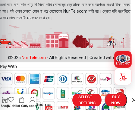
বেচনা করে যদি কোন পণ্য না দিতে পারি সেক্ষেত্রে ক্রেতাকে ফোন করে অগ্রিম নেওয়া টাকা ফেরত
য়া হয়। যদি কোন ক্রেতা ফোন না ধরে সেক্ষেত্রে Nur Telecom দায়ী নয়। ক্রেতা যদি পরবর্তীতে
ন করে সাথে সাথে টাকা ফেরত দেয়া হয়।
©2025
Nur Telecom
- All Rights Reserved || Created with ❤
LIVE CHAT
CART
Vivo Y51a
1,199.00
৳
Display
SELECT
BUY
Price in
–
OPTIONS
NOW
Bangladesh
Shop
Wishlist
Cart
My account
1,699.00
৳