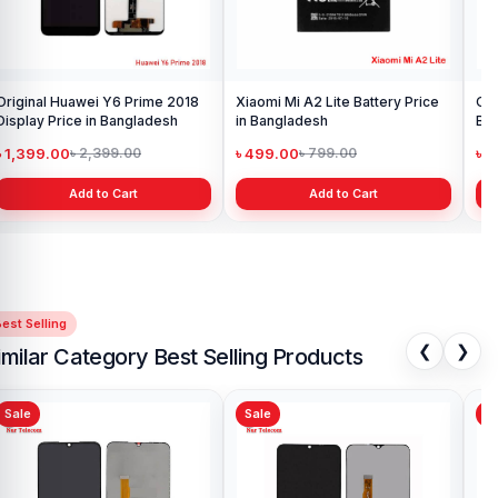
Original Huawei Y6 Prime 2018
Xiaomi Mi A2 Lite Battery Price
One
Display Price in Bangladesh
in Bangladesh
Ba
৳ 1,399.00
৳ 499.00
৳ 6
৳ 2,399.00
৳ 799.00
Add to Cart
Add to Cart
est Selling
❮
❯
imilar Category Best Selling Products
Sale
Sale
Sa