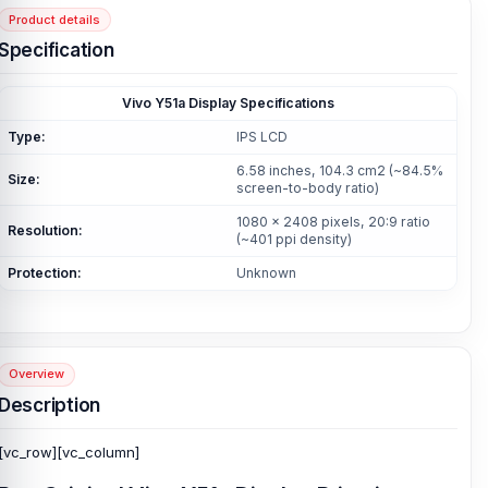
Product details
Specification
Vivo Y51a Display Specifications
Type:
IPS LCD
6.58 inches, 104.3 cm2 (~84.5%
Size:
screen-to-body ratio)
1080 x 2408 pixels, 20:9 ratio
Resolution:
(~401 ppi density)
Protection:
Unknown
Overview
Description
[vc_row][vc_column]