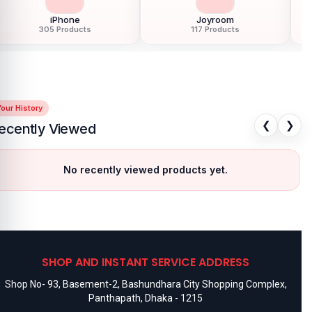
iPhone
Joyroom
305 Products
117 Products
our History
❮
❯
ecently Viewed
No recently viewed products yet.
SHOP AND INSTANT SERVICE ADDRESS
Shop No- 93, Basement-2, Bashundhara City Shopping Complex,
Panthapath, Dhaka - 1215