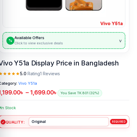
Available Offers
v
%
Click to view exclusive deals
Vivo Y51a Display Price in Bangladesh
5.0
Rating
1 Reviews
Category:
Vivo Y51a
1,199.00
৳
–
1,699.00
৳
You Save TK.801 (32%)
In Stock
QUALITY