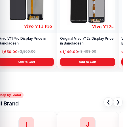
Vivo V11 Pro Display Price in
Original Vivo Y12s Display Price
Viv
Bangladesh
in Bangladesh
Ba
৳ 1,650.00
৳ 1,149.00
৳ 
৳ 3,500.00
৳ 3,499.00
Add to Cart
Add to Cart
Shop by Brand
❮
❯
ll Brand
I
J