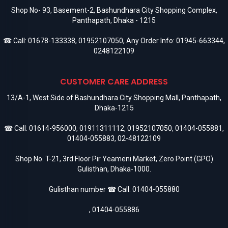
Shop No- 93, Basement-2, Bashundhara City Shopping Complex,
Panthapath, Dhaka - 1215
☎ Call:
01678-133338
,
01952107050
, Any Order Info:
01945-663344
,
0248122109
CUSTOMER CARE ADDRESS
13/A-1, West Side of Bashundhara City Shopping Mall, Panthapath,
Dhaka-1215
☎ Call:
01614-956000
,
01911311112
,
01952107050
,
01404-055881
,
01404-055883
,
02-48122109
Shop No. T-21, 3rd Floor Pir Yeameni Market, Zero Point (GPO)
Gulisthan, Dhaka-1000.
Gulisthan number ☎ Call:
01404-055880
,
01404-055886