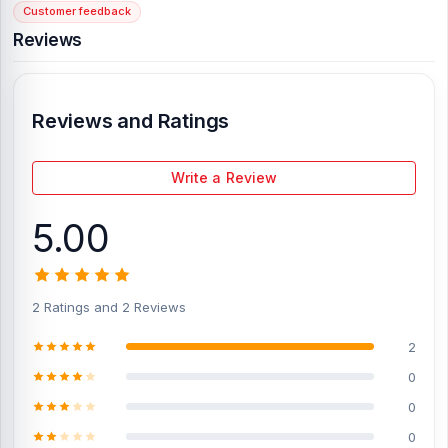
Customer feedback
[/vc_column][/vc_row]
Reviews
Reviews and Ratings
Write a Review
5.00
2 Ratings and 2 Reviews
2
0
0
0