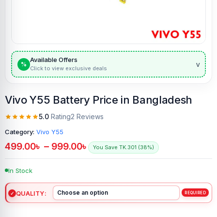
Available Offers
v
%
Click to view exclusive deals
Vivo Y55 Battery Price in Bangladesh
5.0
Rating
2 Reviews
Category:
Vivo Y55
499.00
৳
–
999.00
৳
You Save TK.301 (38%)
In Stock
QUALITY