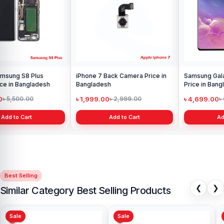
৳ 599.00
৳ 800.00
Add to Cart
Samsung Galaxy S10 Display
Price in Bangladesh
৳ 4,699.00
৳ 6,499.00
Add to Cart
Best Selling
❮
❯
Similar Category Best Selling Products
Sale
Sale