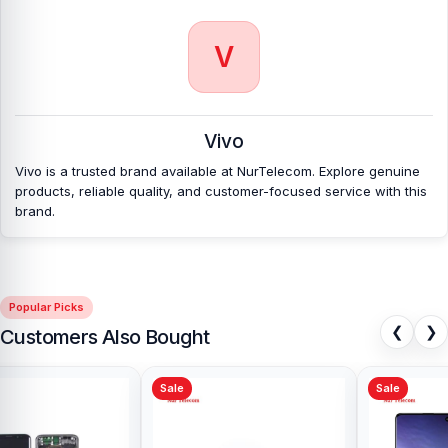
V
Vivo
Vivo is a trusted brand available at NurTelecom. Explore genuine
products, reliable quality, and customer-focused service with this
brand.
Popular Picks
❮
❯
Customers Also Bought
Sale
Sale
Samsung Galaxy A10 Battery
Price in Bangladesh