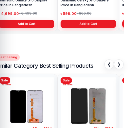
Galaxy S10 Display
Samsung Galaxy A10 Battery
Original Op
Bangladesh
Price in Bangladesh
in Banglade
00
৳ 599.00
৳ 1,199.00
৳ 6,499.00
৳ 800.00
৳
Add to Cart
Add to Cart
A
est Selling
❮
❯
imilar Category Best Selling Products
Sale
Sale
Sa