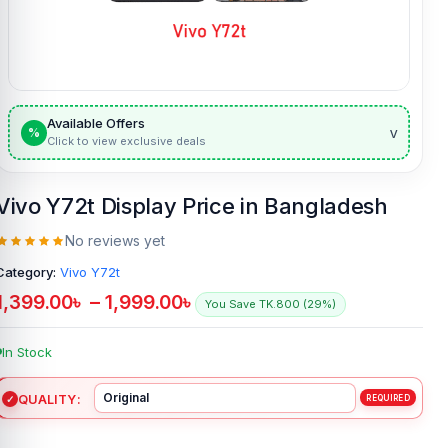
Available Offers
v
%
Click to view exclusive deals
Vivo Y72t Display Price in Bangladesh
No reviews yet
Category:
Vivo Y72t
1,399.00
৳
–
1,999.00
৳
You Save TK.800 (29%)
In Stock
QUALITY