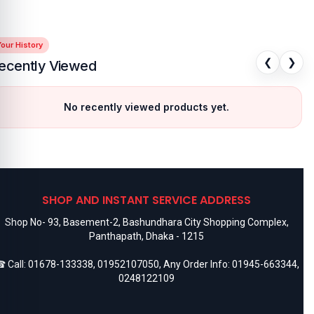
our History
❮
❯
ecently Viewed
No recently viewed products yet.
SHOP AND INSTANT SERVICE ADDRESS
Shop No- 93, Basement-2, Bashundhara City Shopping Complex,
Panthapath, Dhaka - 1215
 Call:
01678-133338
,
01952107050
, Any Order Info:
01945-663344
,
0248122109