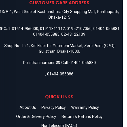
CUSTOMER CARE ADDRESS
13/A-1, West Side of Bashundhara City Shopping Mall, Panthapath,
Dhaka-1215
 Call:
01614-956000
,
01911311112
,
01952107050
,
01404-055881
,
01404-055883
,
02-48122109
Shop No. T-21, 3rd Floor Pir Yeameni Market, Zero Point (GPO)
Gulisthan, Dhaka-1000.
Gulisthan number ☎ Call:
01404-055880
,
01404-055886
QUICK LINKS
About Us
Privacy Policy
Warranty Policy
Order & Delivery Policy
Return & Refund Policy
Nur Telecom (FAQs)