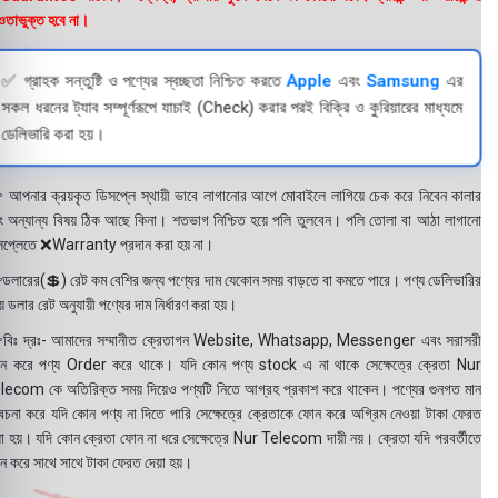
তাভুক্ত হবে না।
✅ গ্রাহক সন্তুষ্টি ও পণ্যের স্বচ্ছতা নিশ্চিত করতে
Apple
এবং
Samsung
এর
সকল ধরনের ট্যাব সম্পূর্ণরূপে যাচাই (Check) করার পরই বিক্রি ও কুরিয়ারের মাধ্যমে
ডেলিভারি করা হয়।
 আপনার ক্রয়কৃত ডিসপ্লে স্থায়ী ভাবে লাগানোর আগে মোবাইলে লাগিয়ে চেক করে নিবেন কালার
ং অন্যান্য বিষয় ঠিক আছে কিনা। শতভাগ নিশ্চিত হয়ে পলি তুলবেন। পলি তোলা বা আঠা লাগানো
সপ্লেতে ❌Warranty প্রদান করা হয় না।
ডলারের(💲) রেট কম বেশির জন্য পণ্যের দাম যেকোন সময় বাড়তে বা কমতে পারে। পণ্য ডেলিভারির
 ডলার রেট অনুযায়ী পণ্যের দাম নির্ধারণ করা হয়।
বিঃ দ্রঃ- আমাদের সম্মানীত ক্রেতাগন Website, Whatsapp, Messenger এবং সরাসরী
ন করে পণ্য Order করে থাকে। যদি কোন পণ্য stock এ না থাকে সেক্ষেত্রে ক্রেতা Nur
lecom কে অতিরিক্ত সময় দিয়েও পণ্যটি নিতে আগ্রহ প্রকাশ করে থাকেন। পণ্যের গুনগত মান
বেচনা করে যদি কোন পণ্য না দিতে পারি সেক্ষেত্রে ক্রেতাকে ফোন করে অগ্রিম নেওয়া টাকা ফেরত
য়া হয়। যদি কোন ক্রেতা ফোন না ধরে সেক্ষেত্রে Nur Telecom দায়ী নয়। ক্রেতা যদি পরবর্তীতে
ন করে সাথে সাথে টাকা ফেরত দেয়া হয়।