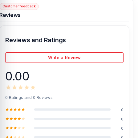
Customer feedback
[/vc_column][/vc_row]
Reviews
Reviews and Ratings
Write a Review
0.00
0 Ratings and 0 Reviews
0
0
0
0