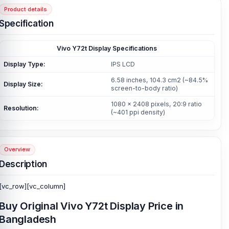
Product details
Specification
Vivo Y72t Display Specifications
Display Type:
IPS LCD
6.58 inches, 104.3 cm2 (~84.5%
Display Size:
screen-to-body ratio)
1080 x 2408 pixels, 20:9 ratio
Resolution:
(~401 ppi density)
Overview
Description
[vc_row][vc_column]
Buy Original Vivo Y72t Display Price in
Bangladesh