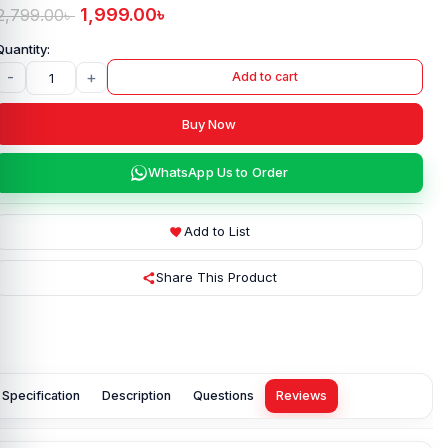
1,999.00
৳
2,799.00
৳
-
+
Add to cart
Buy Now
WhatsApp Us to Order
Add to List
Share This Product
Specification
Description
Questions
Reviews