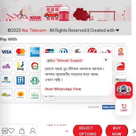
©2025
Nur Telecom
- All Rights Reserved || Created with ❤
×
Nur Telecom Support
হ্যালো স্যার! নূর টেলিকমে আপনাকে স্বাগতম।
আপনার প্রয়োজনীয় সহায়তার জন্য আমরা
এখানে আছি।
Start WhatsApp Chat
LIVE CHAT
CART
Vivo Y72t
1,399.00
৳
Display
SELECT
BUY
–
Price in
OPTIONS
NOW