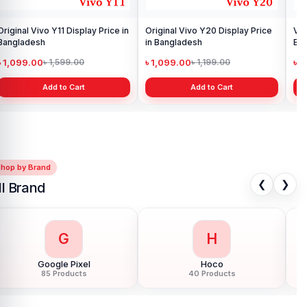
Original Vivo Y11 Display Price in
Original Vivo Y20 Display Price
Viv
Bangladesh
in Bangladesh
Ba
৳ 1,099.00
৳ 1,099.00
৳ 
৳ 1,599.00
৳ 1,199.00
Add to Cart
Add to Cart
Shop by Brand
❮
❯
ll Brand
H
H
Honor
HTC
124 Products
6 Products