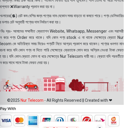
ং অন্যান্য বিষয় ঠিক আছে কিনা। শতভাগ নিশ্চিত হয়ে পলি তুলবেন। পলি তোলা বা আঠা লাগানো
সপ্লেতে ❌Warranty প্রদান করা হয় না।
ডলারের(💲) রেট কম বেশির জন্য পণ্যের দাম যেকোন সময় বাড়তে বা কমতে পারে। পণ্য ডেলিভারির
 ডলার রেট অনুযায়ী পণ্যের দাম নির্ধারণ করা হয়।
বিঃ দ্রঃ- আমাদের সম্মানীত ক্রেতাগন Website, Whatsapp, Messenger এবং সরাসরী
ন করে পণ্য Order করে থাকে। যদি কোন পণ্য stock এ না থাকে সেক্ষেত্রে ক্রেতা Nur
lecom কে অতিরিক্ত সময় দিয়েও পণ্যটি নিতে আগ্রহ প্রকাশ করে থাকেন। পণ্যের গুনগত মান
বেচনা করে যদি কোন পণ্য না দিতে পারি সেক্ষেত্রে ক্রেতাকে ফোন করে অগ্রিম নেওয়া টাকা ফেরত
য়া হয়। যদি কোন ক্রেতা ফোন না ধরে সেক্ষেত্রে Nur Telecom দায়ী নয়। ক্রেতা যদি পরবর্তীতে
ন করে সাথে সাথে টাকা ফেরত দেয়া হয়।
©2025
Nur Telecom
- All Rights Reserved || Created with ❤
×