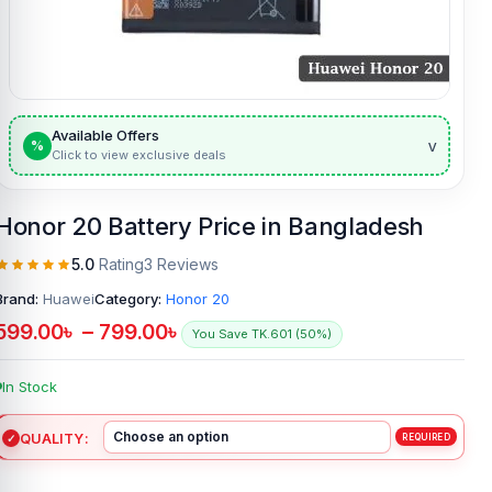
Available Offers
v
%
Click to view exclusive deals
Honor 20 Battery Price in Bangladesh
5.0
Rating
3 Reviews
Brand:
Huawei
Category:
Honor 20
599.00
৳
–
799.00
৳
You Save TK.601 (50%)
In Stock
QUALITY