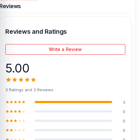
Reviews
Reviews and Ratings
Write a Review
5.00
3 Ratings and 3 Reviews
3
0
0
0
0