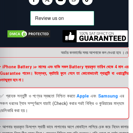
অর্ডার কনফার্মের সময় আপনাকে কল দেওয়া হবে । ডেলিভার
 iPhone Battery ১৮ মাসের এবং বাকি সকল Battery ক্রয়কৃত তারিখ থেকে 4 মাস এর
uarantee পাবেন। উল্লেখ্য, ব্যাটারি ফুলে গেলে তা কোনোভাবেই গ্যারান্টি বা ওয়ারেন্টির
তাভুক্ত হবে না।
✅ গ্রাহক সন্তুষ্টি ও পণ্যের স্বচ্ছতা নিশ্চিত করতে
Apple
এবং
Samsung
এর
সকল ধরনের ট্যাব সম্পূর্ণরূপে যাচাই (Check) করার পরই বিক্রি ও কুরিয়ারের মাধ্যমে
ডেলিভারি করা হয়।
 আপনার ক্রয়কৃত ডিসপ্লে স্থায়ী ভাবে লাগানোর আগে মোবাইলে লাগিয়ে চেক করে নিবেন কালার