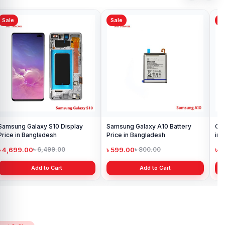
Sale
Sale
Sa
Samsung Galaxy S10 Display
Samsung Galaxy A10 Battery
Ori
Price in Bangladesh
Price in Bangladesh
in 
৳ 4,699.00
৳ 599.00
৳ 1
৳ 6,499.00
৳ 800.00
Add to Cart
Add to Cart