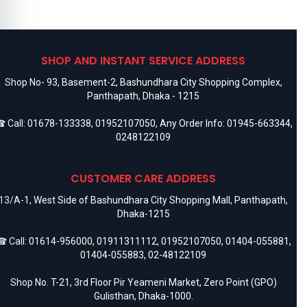
SHOP AND INSTANT SERVICE ADDRESS
Shop No- 93, Basement-2, Bashundhara City Shopping Complex,
Panthapath, Dhaka - 1215
 Call:
01678-133338
,
01952107050
, Any Order Info:
01945-663344
,
0248122109
CUSTOMER CARE ADDRESS
13/A-1, West Side of Bashundhara City Shopping Mall, Panthapath,
Dhaka-1215
 Call:
01614-956000
,
01911311112
,
01952107050
,
01404-055881
,
01404-055883
,
02-48122109
Shop No. T-21, 3rd Floor Pir Yeameni Market, Zero Point (GPO)
Gulisthan, Dhaka-1000.