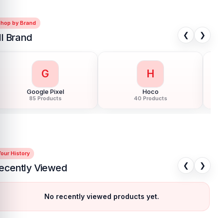
Shop by Brand
❮
❯
ll Brand
G
H
Google Pixel
Hoco
85 Products
40 Products
our History
❮
❯
ecently Viewed
No recently viewed products yet.