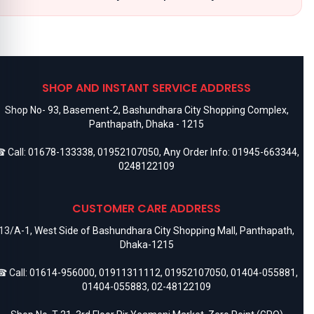
SHOP AND INSTANT SERVICE ADDRESS
Shop No- 93, Basement-2, Bashundhara City Shopping Complex,
Panthapath, Dhaka - 1215
 Call:
01678-133338
,
01952107050
, Any Order Info:
01945-663344
,
0248122109
CUSTOMER CARE ADDRESS
13/A-1, West Side of Bashundhara City Shopping Mall, Panthapath,
Dhaka-1215
 Call:
01614-956000
,
01911311112
,
01952107050
,
01404-055881
,
01404-055883
,
02-48122109