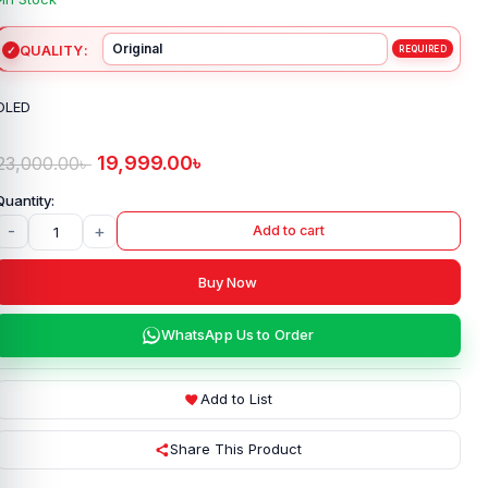
QUALITY
OLED
19,999.00
৳
23,000.00
৳
-
+
Add to cart
Buy Now
WhatsApp Us to Order
Add to List
Share This Product