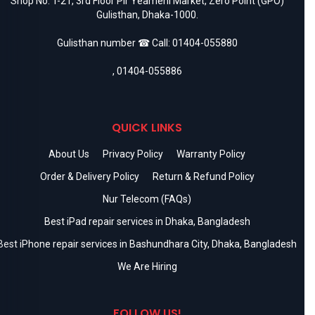
Shop No. T-21, 3rd Floor Pir Yeameni Market, Zero Point (GPO)
Gulisthan, Dhaka-1000.
Gulisthan number ☎ Call:
01404-055880
,
01404-055886
QUICK LINKS
About Us
Privacy Policy
Warranty Policy
Order & Delivery Policy
Return & Refund Policy
Nur Telecom (FAQs)
Best iPad repair services in Dhaka, Bangladesh
Best iPhone repair services in Bashundhara City, Dhaka, Bangladesh
We Are Hiring
FOLLOW US!