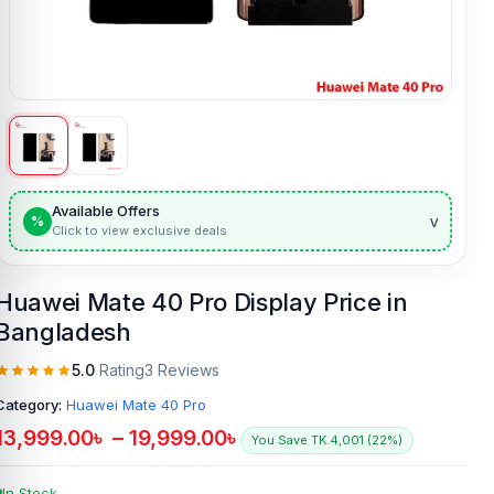
Available Offers
v
%
Click to view exclusive deals
Huawei Mate 40 Pro Display Price in
Bangladesh
5.0
Rating
3 Reviews
Category:
Huawei Mate 40 Pro
13,999.00
৳
–
19,999.00
৳
You Save TK.4,001 (22%)
In Stock