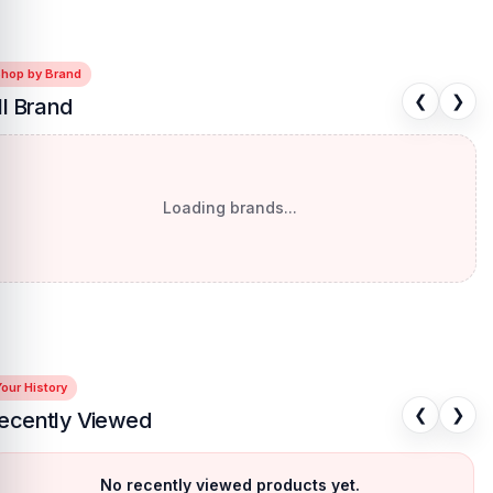
Shop by Brand
❮
❯
ll Brand
Loading brands...
our History
❮
❯
ecently Viewed
No recently viewed products yet.