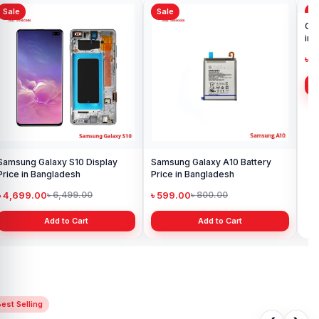
Sale
Sale
Sa
Samsung Galaxy S10 Display
Samsung Galaxy A10 Battery
Ori
Price in Bangladesh
Price in Bangladesh
in 
৳ 4,699.00
৳ 599.00
৳ 1
৳ 6,499.00
৳ 800.00
Add to Cart
Add to Cart
est Selling