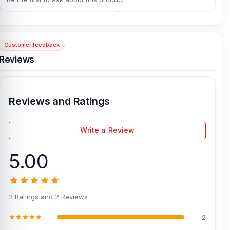
from our expert technicians at Nur Telecom. Our shop address is
Shop No. 93, Basement-2, Bashundhara City Shopping Complex
,
Panthapath, Dhaka – 1215.
Customer feedback
[/vc_column][/vc_row]
Reviews
Reviews and Ratings
Write a Review
5.00
2 Ratings and 2 Reviews
2