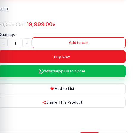
OLED
19,999.00
৳
23,000.00
৳
-
+
Add to cart
Buy Now
WhatsApp Us to Order
Add to List
Share This Product