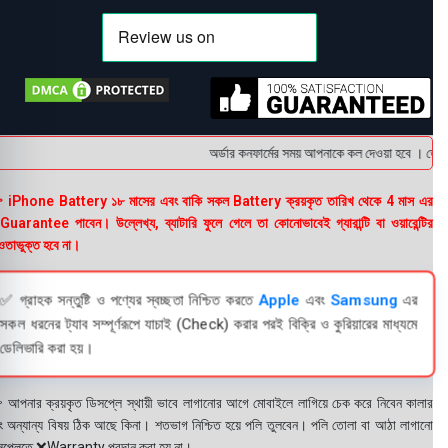
অর্ডার কনফার্মের সময় আপনাকে কল দেওয়া হবে । ডেলিভা
 iPhone Battery ১৮ মাসের এবং বাকি সকল Battery ক্রয়কৃত তারিখ থেকে 4 মাস এর
uarantee পাবেন। উল্লেখ্য, ব্যাটারি ফুলে গেলে তা কোনোভাবেই গ্যারান্টি বা ওয়ারেন্টির
তাভুক্ত হবে না।
✅ গ্রাহক সন্তুষ্টি ও পণ্যের স্বচ্ছতা নিশ্চিত করতে
Apple
এবং
Samsung
এর
সকল ধরনের ট্যাব সম্পূর্ণরূপে যাচাই (Check) করার পরই বিক্রি ও কুরিয়ারের মাধ্যমে
ডেলিভারি করা হয়।
 আপনার ক্রয়কৃত ডিসপ্লে স্থায়ী ভাবে লাগানোর আগে মোবাইলে লাগিয়ে চেক করে নিবেন কালার
ং অন্যান্য বিষয় ঠিক আছে কিনা। শতভাগ নিশ্চিত হয়ে পলি তুলবেন। পলি তোলা বা আঠা লাগানো
সপ্লেতে ❌Warranty প্রদান করা হয় না।