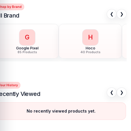
Shop by Brand
❮
❯
ll Brand
G
H
Google Pixel
Hoco
85 Products
40 Products
our History
❮
❯
ecently Viewed
No recently viewed products yet.