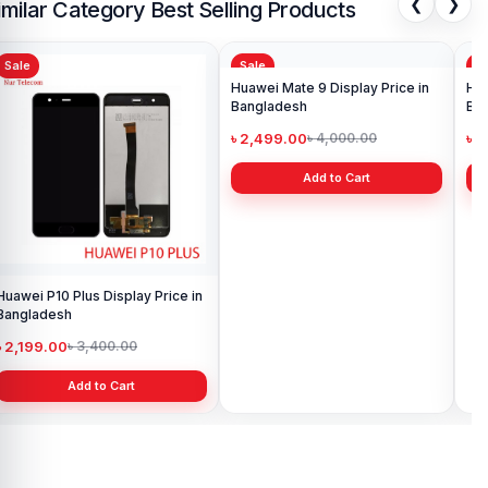
❮
❯
imilar Category Best Selling Products
Sale
Sale
Sa
Huawei P10 Plus Display Price in
Huawei Mate 9 Display Price in
Hua
Bangladesh
Bangladesh
Ba
৳ 2,199.00
৳ 2,499.00
৳ 
৳ 3,400.00
৳ 4,000.00
Add to Cart
Add to Cart