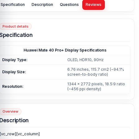
Specification
Description
Questions
Reviews
Product details
Specification
Huawei Mate 40 Pro+ Display Specifications
Display Type:
OLED, HDR10, 90Hz
6.76 inches, 115.7 cm2 (~94.1%
Display Size:
screen-to-body ratio)
1344 x 2772 pixels, 18.5:9 ratio
Resolution:
(~456 ppi density)
Overview
Description
[vc_row][vc_column]