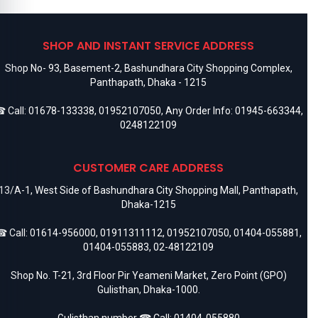
SHOP AND INSTANT SERVICE ADDRESS
Shop No- 93, Basement-2, Bashundhara City Shopping Complex,
Panthapath, Dhaka - 1215
 Call:
01678-133338
,
01952107050
, Any Order Info:
01945-663344
,
0248122109
CUSTOMER CARE ADDRESS
13/A-1, West Side of Bashundhara City Shopping Mall, Panthapath,
Dhaka-1215
 Call:
01614-956000
,
01911311112
,
01952107050
,
01404-055881
,
01404-055883
,
02-48122109
Shop No. T-21, 3rd Floor Pir Yeameni Market, Zero Point (GPO)
Gulisthan, Dhaka-1000.
Gulisthan number ☎ Call:
01404-055880