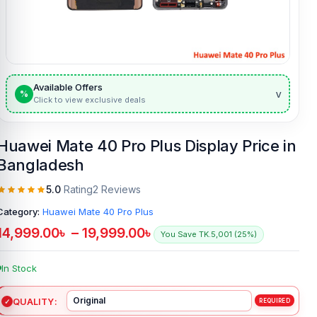
Available Offers
v
%
Click to view exclusive deals
Huawei Mate 40 Pro Plus Display Price in
Bangladesh
5.0
Rating
2 Reviews
Category:
Huawei Mate 40 Pro Plus
14,999.00
৳
–
19,999.00
৳
You Save TK.5,001 (25%)
In Stock
QUALITY