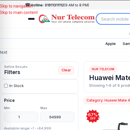
☎
Hotline: 01911311112
(9 AM to 8 PM)
Skip to navigation
Skip to main content
Apple
Sam
text
Refine Results
NUR TELECOM
Clear
Filters
Huawei Mate
Showing 1-6 of 6 prod
In Stock
Price
Category: Huawei Mate 4
Min
Max
67%
OFF
Available range: ৳1 - ৳64,999