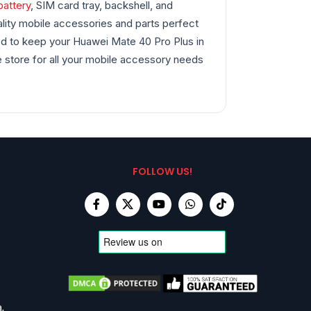
battery
, SIM card tray, backshell, and
ality mobile accessories and parts perfect
eed to keep your Huawei Mate 40 Pro Plus in
e store for all your mobile accessory needs
FOLLOW US!
,