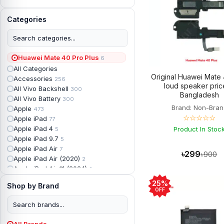
Categories
Huawei Mate 40 Pro Plus
6
All Categories
Original Huawei Mate 
Accessories
256
loud speaker pric
All Vivo Backshell
300
Bangladesh
All Vivo Battery
300
Brand: Non-Bran
Apple
473
☆☆☆☆☆
Apple iPad
77
Apple iPad 4
Product In Stoc
5
Apple iPad 9.7
5
Apple iPad Air
7
৳299
৳900
Apple iPad Air (2020)
2
Apple iPad Air 11 (2024)
2
Apple iPad Air 3
3
25%
Shop by Brand
Apple iPad Backshell
6
OFF
Apple iPad Battery
13
Apple iPad Display
18
Apple iPad Mini
7
All Brands