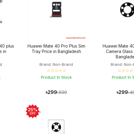
40 plus
Huawei Mate 40 Pro Plus Sim
Huawei Mate 40
e in
Tray Price in Bangladesh
Camera Glass 
Banglad
d
Brand: Non-Brand
Brand: Non-
☆☆☆☆☆
☆☆☆☆
k
Product In Stock
Product In 
৳299
৳299
৳599
৳4
25%
OFF