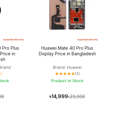
 Pro Plus
Huawei Mate 40 Pro Plus
Price in
Display Price in Bangladesh
esh
Brand
Brand: Huawei
☆
★★★★★
(2)
Stock
Product In Stock
৳14,999
00
৳23,000