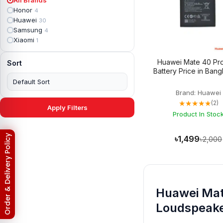
Apple iPad mini 2
2
Honor
4
Apple iPad Mini 3
6
Huawei
30
Apple iPad mini 4
2
Samsung
4
Apple iPad Pro 10.5
5
Xiaomi
1
Apple iPad Pro 11
7
Apple iPad Pro 12.9
6
Huawei Mate 40 Pro
Sort
Apple iPad Pro 12.9 2nd Gen
5
Battery Price in Ban
Apple iPad Pro 9.7 (2016)
6
Apple iPad Pro 9.7 (2018)
7
Brand: Huawei
Asus Phone
49
★★★★★
(2)
Asus ROG
4
Apply Filters
Asus ROG Phone 2
Product In Stoc
4
Asus ROG Phone 3
4
Asus ROG Phone 5
3
Return & Refund Policy
৳1,499
৳2,000
Asus ROG Phone 5 Pro
3
Asus ROG Phone 5s
2
Asus ROG Phone 5s Pro
3
Asus Rog Phone 6
3
Asus Rog Phone 6 Pro
3
Huawei Mate
Asus Rog Phone 7
3
Asus Rog Phone 7 Ultimate
3
Loudspeake
Asus ROG Phone 8
3