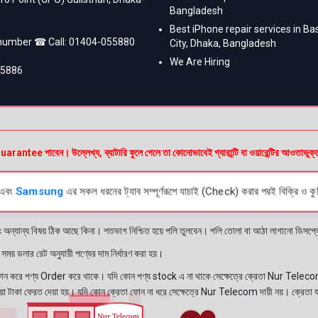
Bangladesh
Best iPhone repair services in B
 number ☎ Call:
01404-055880
City, Dhaka, Bangladesh
We Are Hiring
55886
অ
e পাবেন। উল্লেখ্য, ব্যাটারি ফুলে গেলে তা কোনোভাবেই গ্যারান্টি বা ওয়ারেন্টির আওতাভুক্
এবং
Samsung
এর সকল ধরনের ট্যাব সম্পূর্ণরূপে যাচাই (Check) করার পরই বিক্রি ও কুর
ং অন্যান্য বিষয় ঠিক আছে কিনা। শতভাগ নিশ্চিত হয়ে পলি তুলবেন। পলি তোলা বা আঠা লাগানো ডিস
য় ডলার রেট অনুযায়ী পণ্যের দাম নির্ধারণ করা হয়।
রে পণ্য Order করে থাকে। যদি কোন পণ্য stock এ না থাকে সেক্ষেত্রে ক্রেতা Nur Telecom 
নেওয়া টাকা ফেরত দেয়া হয়। যদি কোন ক্রেতা ফোন না ধরে সেক্ষেত্রে Nur Telecom দায়ী নয়। ক্রেতা 