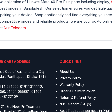
ve collection of Huawei Mate 40 Pro Plus parts including display,
best prices in Bangladesh. Our selection ensures you get high-qu
repairing your device. Shop confidently and find everything you n
 competitive prices and reliable products, we are your go-to onlin
 at
Nur Telecom
.
R CARE ADDRESS
QUICK LINKS
st Side of Bashundhara City
About Us
Mall, Panthapath, Dhaka-1215
Privacy Policy
Warranty Policy
614-956000
,
01911311112
,
Order & Delivery Policy
050
,
01404-055881
,
01404-
2-48122109
Return & Refund Policy
Nur Telecom (FAQs)
-21, 3rd Floor Pir Yeameni
Best iPad repair services in Dhaka
ro Point (GPO) Gulisthan, Dhaka-