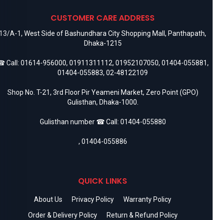
CUSTOMER CARE ADDRESS
13/A-1, West Side of Bashundhara City Shopping Mall, Panthapath,
Dhaka-1215
 Call:
01614-956000
,
01911311112
,
01952107050
,
01404-055881
,
01404-055883
,
02-48122109
Shop No. T-21, 3rd Floor Pir Yeameni Market, Zero Point (GPO)
Gulisthan, Dhaka-1000.
Gulisthan number ☎ Call:
01404-055880
,
01404-055886
QUICK LINKS
About Us
Privacy Policy
Warranty Policy
Order & Delivery Policy
Return & Refund Policy