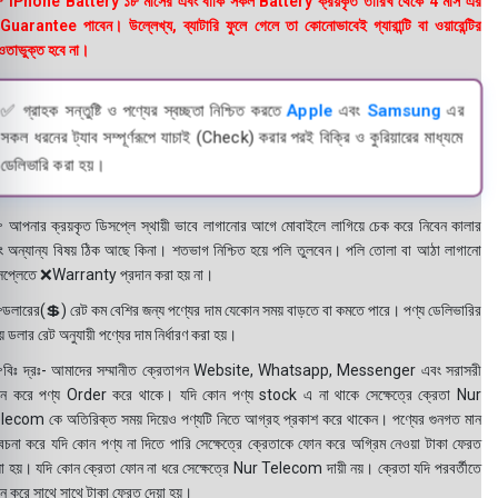
 iPhone Battery ১৮ মাসের এবং বাকি সকল Battery ক্রয়কৃত তারিখ থেকে 4 মাস এর
uarantee পাবেন। উল্লেখ্য, ব্যাটারি ফুলে গেলে তা কোনোভাবেই গ্যারান্টি বা ওয়ারেন্টির
তাভুক্ত হবে না।
✅ গ্রাহক সন্তুষ্টি ও পণ্যের স্বচ্ছতা নিশ্চিত করতে
Apple
এবং
Samsung
এর
সকল ধরনের ট্যাব সম্পূর্ণরূপে যাচাই (Check) করার পরই বিক্রি ও কুরিয়ারের মাধ্যমে
ডেলিভারি করা হয়।
 আপনার ক্রয়কৃত ডিসপ্লে স্থায়ী ভাবে লাগানোর আগে মোবাইলে লাগিয়ে চেক করে নিবেন কালার
ং অন্যান্য বিষয় ঠিক আছে কিনা। শতভাগ নিশ্চিত হয়ে পলি তুলবেন। পলি তোলা বা আঠা লাগানো
সপ্লেতে ❌Warranty প্রদান করা হয় না।
ডলারের(💲) রেট কম বেশির জন্য পণ্যের দাম যেকোন সময় বাড়তে বা কমতে পারে। পণ্য ডেলিভারির
 ডলার রেট অনুযায়ী পণ্যের দাম নির্ধারণ করা হয়।
বিঃ দ্রঃ- আমাদের সম্মানীত ক্রেতাগন Website, Whatsapp, Messenger এবং সরাসরী
ন করে পণ্য Order করে থাকে। যদি কোন পণ্য stock এ না থাকে সেক্ষেত্রে ক্রেতা Nur
lecom কে অতিরিক্ত সময় দিয়েও পণ্যটি নিতে আগ্রহ প্রকাশ করে থাকেন। পণ্যের গুনগত মান
বেচনা করে যদি কোন পণ্য না দিতে পারি সেক্ষেত্রে ক্রেতাকে ফোন করে অগ্রিম নেওয়া টাকা ফেরত
য়া হয়। যদি কোন ক্রেতা ফোন না ধরে সেক্ষেত্রে Nur Telecom দায়ী নয়। ক্রেতা যদি পরবর্তীতে
ন করে সাথে সাথে টাকা ফেরত দেয়া হয়।