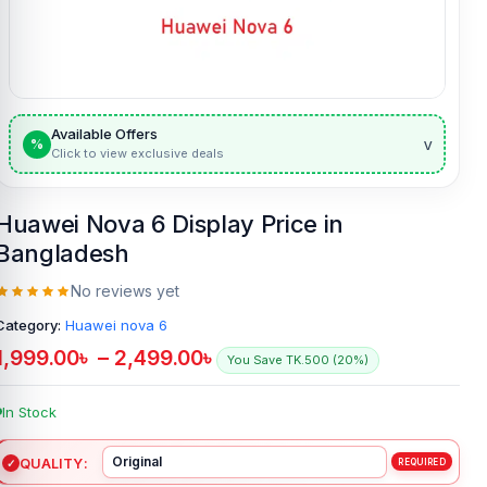
Available Offers
v
%
Click to view exclusive deals
Huawei Nova 6 Display Price in
Bangladesh
No reviews yet
Category:
Huawei nova 6
1,999.00
৳
–
2,499.00
৳
You Save TK.500 (20%)
In Stock
QUALITY