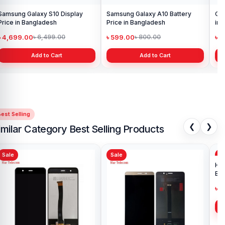
Samsung Galaxy S10 Display
Samsung Galaxy A10 Battery
Ori
Price in Bangladesh
Price in Bangladesh
in 
৳ 4,699.00
৳ 599.00
৳ 1
৳ 6,499.00
৳ 800.00
Add to Cart
Add to Cart
est Selling
❮
❯
imilar Category Best Selling Products
Sale
Sale
Sa