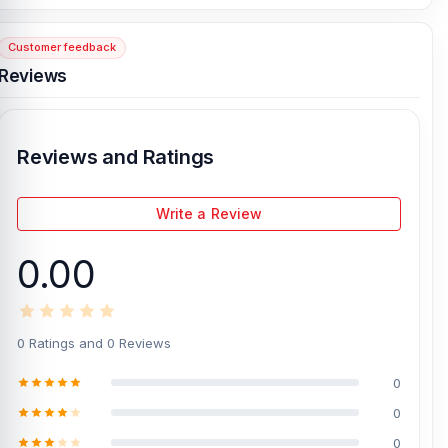
Bashundhara City Shopping Complex
, Panthapath, Dhaka – 1215.
Customer feedback
[/vc_column][/vc_row]
Reviews
Reviews and Ratings
Write a Review
0.00
0 Ratings and 0 Reviews
0
0
0