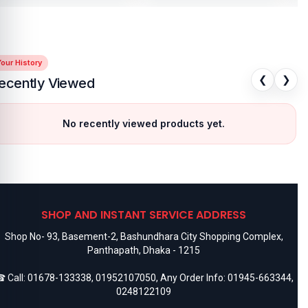
our History
❮
❯
ecently Viewed
No recently viewed products yet.
SHOP AND INSTANT SERVICE ADDRESS
Shop No- 93, Basement-2, Bashundhara City Shopping Complex,
Panthapath, Dhaka - 1215
 Call:
01678-133338
,
01952107050
, Any Order Info:
01945-663344
,
0248122109