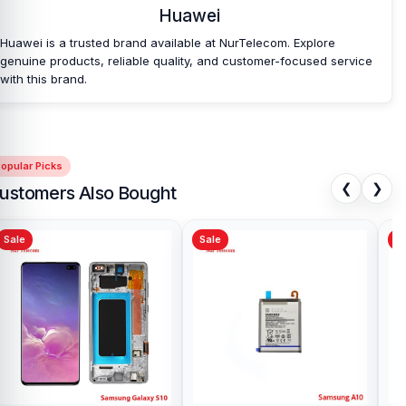
Huawei
Huawei is a trusted brand available at NurTelecom. Explore
genuine products, reliable quality, and customer-focused service
with this brand.
opular Picks
❮
❯
ustomers Also Bought
Sale
Sale
Sa