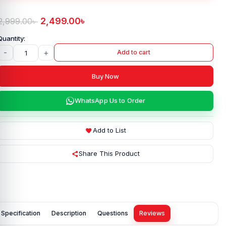
2,499.00
৳
2,999.00
৳
-
+
Add to cart
Buy Now
WhatsApp Us to Order
Add to List
Share This Product
Specification
Description
Questions
Reviews