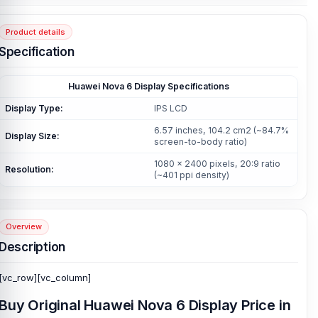
Product details
Specification
Huawei Nova 6 Display Specifications
Display Type:
IPS LCD
6.57 inches, 104.2 cm2 (~84.7%
Display Size:
screen-to-body ratio)
1080 x 2400 pixels, 20:9 ratio
Resolution:
(~401 ppi density)
Overview
Description
[vc_row][vc_column]
Buy Original Huawei Nova 6 Display Price in