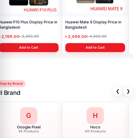
Huawei P10 Plus Display Price in
Huawei Mate 9 Display Price in
Hua
Bangladesh
Bangladesh
Ba
৳ 2,199.00
৳ 2,499.00
৳ 
৳ 3,400.00
৳ 4,000.00
Add to Cart
Add to Cart
Shop by Brand
❮
❯
ll Brand
G
H
Google Pixel
Hoco
85 Products
40 Products