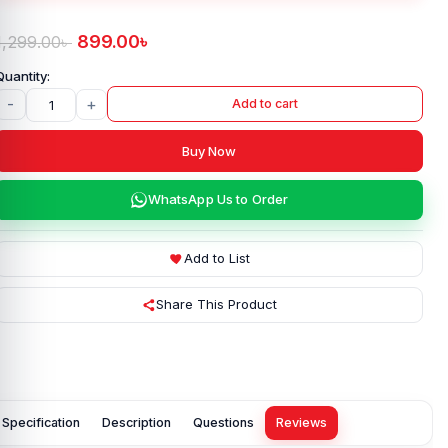
899.00
৳
1,299.00
৳
-
+
Add to cart
Buy Now
WhatsApp Us to Order
Add to List
Share This Product
Specification
Description
Questions
Reviews