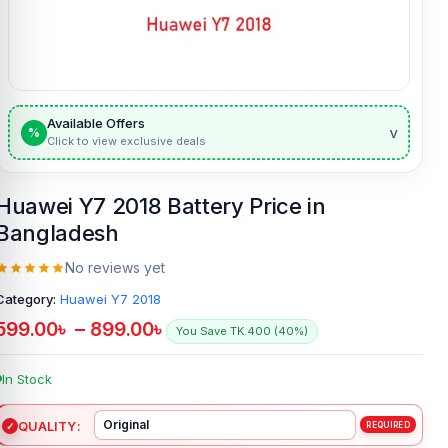
Available Offers
v
%
Click to view exclusive deals
Huawei Y7 2018 Battery Price in
Bangladesh
No reviews yet
Category:
Huawei Y7 2018
599.00
৳
–
899.00
৳
You Save TK.400 (40%)
In Stock
QUALITY