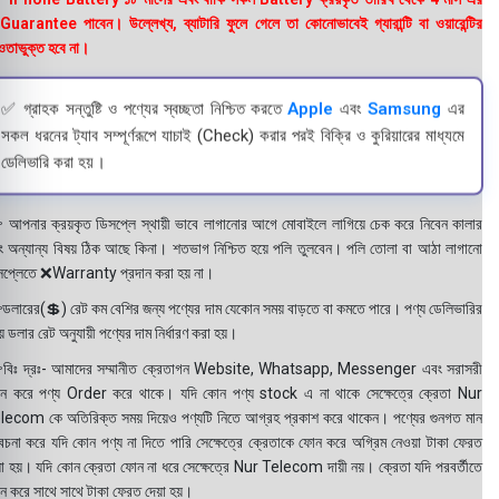
uarantee পাবেন। উল্লেখ্য, ব্যাটারি ফুলে গেলে তা কোনোভাবেই গ্যারান্টি বা ওয়ারেন্টির
তাভুক্ত হবে না।
✅ গ্রাহক সন্তুষ্টি ও পণ্যের স্বচ্ছতা নিশ্চিত করতে
Apple
এবং
Samsung
এর
সকল ধরনের ট্যাব সম্পূর্ণরূপে যাচাই (Check) করার পরই বিক্রি ও কুরিয়ারের মাধ্যমে
ডেলিভারি করা হয়।
 আপনার ক্রয়কৃত ডিসপ্লে স্থায়ী ভাবে লাগানোর আগে মোবাইলে লাগিয়ে চেক করে নিবেন কালার
ং অন্যান্য বিষয় ঠিক আছে কিনা। শতভাগ নিশ্চিত হয়ে পলি তুলবেন। পলি তোলা বা আঠা লাগানো
সপ্লেতে ❌Warranty প্রদান করা হয় না।
ডলারের(💲) রেট কম বেশির জন্য পণ্যের দাম যেকোন সময় বাড়তে বা কমতে পারে। পণ্য ডেলিভারির
 ডলার রেট অনুযায়ী পণ্যের দাম নির্ধারণ করা হয়।
বিঃ দ্রঃ- আমাদের সম্মানীত ক্রেতাগন Website, Whatsapp, Messenger এবং সরাসরী
ন করে পণ্য Order করে থাকে। যদি কোন পণ্য stock এ না থাকে সেক্ষেত্রে ক্রেতা Nur
lecom কে অতিরিক্ত সময় দিয়েও পণ্যটি নিতে আগ্রহ প্রকাশ করে থাকেন। পণ্যের গুনগত মান
বেচনা করে যদি কোন পণ্য না দিতে পারি সেক্ষেত্রে ক্রেতাকে ফোন করে অগ্রিম নেওয়া টাকা ফেরত
য়া হয়। যদি কোন ক্রেতা ফোন না ধরে সেক্ষেত্রে Nur Telecom দায়ী নয়। ক্রেতা যদি পরবর্তীতে
ন করে সাথে সাথে টাকা ফেরত দেয়া হয়।