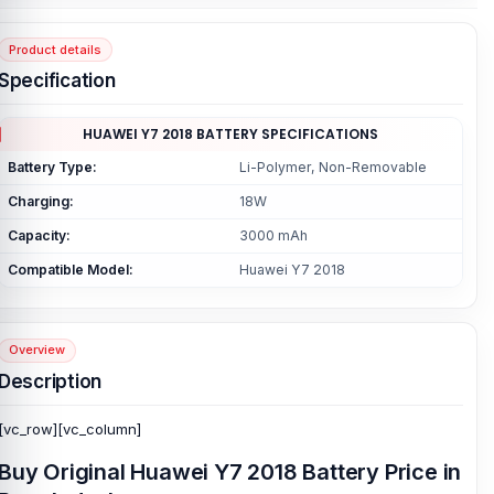
Product details
Specification
HUAWEI Y7 2018 BATTERY SPECIFICATIONS
Battery Type:
Li-Polymer, Non-Removable
Charging:
18W
Capacity:
3000 mAh
Compatible Model:
Huawei Y7 2018
Overview
Description
[vc_row][vc_column]
Buy Original Huawei Y7 2018 Battery Price in