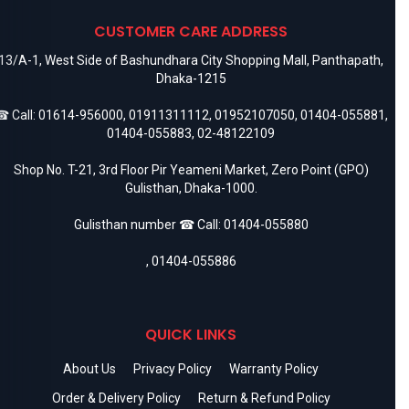
CUSTOMER CARE ADDRESS
13/A-1, West Side of Bashundhara City Shopping Mall, Panthapath,
Dhaka-1215
 Call:
01614-956000
,
01911311112
,
01952107050
,
01404-055881
,
01404-055883
,
02-48122109
Shop No. T-21, 3rd Floor Pir Yeameni Market, Zero Point (GPO)
Gulisthan, Dhaka-1000.
Gulisthan number ☎ Call:
01404-055880
,
01404-055886
QUICK LINKS
About Us
Privacy Policy
Warranty Policy
Order & Delivery Policy
Return & Refund Policy