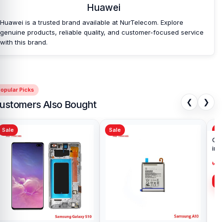
Huawei
Huawei is a trusted brand available at NurTelecom. Explore
genuine products, reliable quality, and customer-focused service
with this brand.
opular Picks
❮
❯
ustomers Also Bought
Sale
Sale
Sa