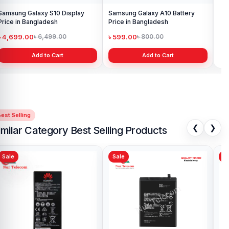
Samsung Galaxy S10 Display
Samsung Galaxy A10 Battery
Ori
Price in Bangladesh
Price in Bangladesh
in 
৳ 4,699.00
৳ 599.00
৳ 1
৳ 6,499.00
৳ 800.00
Add to Cart
Add to Cart
est Selling
❮
❯
imilar Category Best Selling Products
Sale
Sale
S
Original Huawei Nexus 6P
Or
Battery price in Bangladesh
Pr
৳ 699.00
৳ 
৳ 1,000.00
Add to Cart