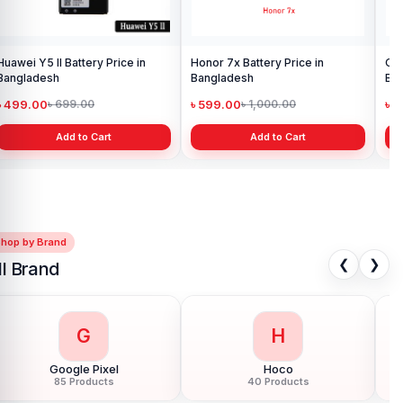
Original Huawei Mate 20 Pro
Battery price in Bangladesh
৳ 599.00
৳ 1,000.00
Add to Cart
Shop by Brand
❮
❯
ll Brand
G
H
Google Pixel
Hoco
85 Products
40 Products