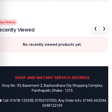
our History
❮
❯
ecently Viewed
No recently viewed products yet.
SHOP AND INSTANT SERVICE ADDRESS
Shop No- 93, Basement-2, Bashundhara City Shopping Complex,
Panthapath, Dhaka - 1215
 Call:
01678-133338
,
01952107050
, Any Order Info:
01945-663344
,
0248122109