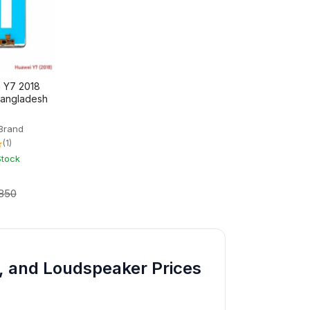
i Y7 2018
 Bangladesh
Brand
★
(1)
Stock
,850
, and Loudspeaker Prices