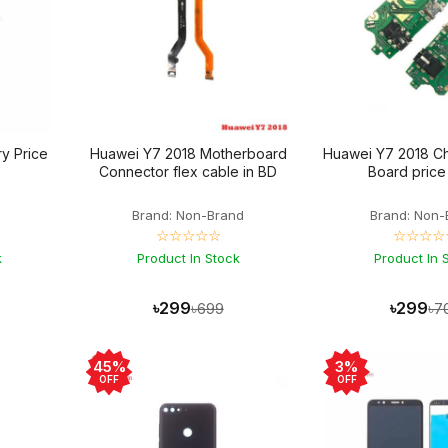
y Price
Huawei Y7 2018 Motherboard
Huawei Y7 2018 Ch
Connector flex cable in BD
Board price
Brand: Non-Brand
Brand: Non-
☆☆☆☆☆
☆☆☆☆
k
Product In Stock
Product In 
৳299
৳299
৳699
৳7
45%
3%
OFF
OFF