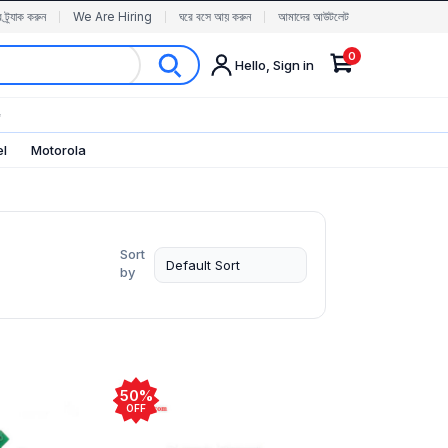
র ট্র্যাক করুন
We Are Hiring
ঘরে বসে আয় করুন
আমাদের আউটলেট
0
Hello, Sign in
✨
el
Motorola
Sort
by
50%
OFF