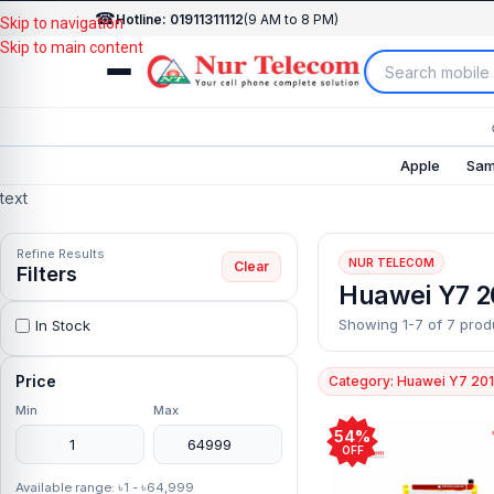
☎
Hotline: 01911311112
(9 AM to 8 PM)
Skip to navigation
Skip to main content
Apple
Sam
text
Refine Results
NUR TELECOM
Clear
Filters
Huawei Y7 2
Showing 1-7 of 7 prod
In Stock
Price
Category: Huawei Y7 20
Min
Max
54%
OFF
Available range: ৳1 - ৳64,999