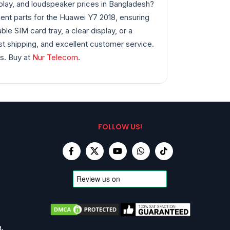
splay, and loudspeaker prices in Bangladesh?
ent parts for the Huawei Y7 2018, ensuring
le SIM card tray, a clear display, or a
t shipping, and excellent customer service.
s. Buy at
Nur Telecom
.
FOLLOW US!
,