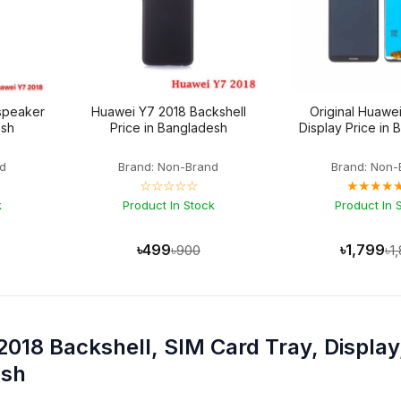
speaker
Huawei Y7 2018 Backshell
Original Huawe
esh
Price in Bangladesh
Display Price in
d
Brand: Non-Brand
Brand: Non-
☆☆☆☆☆
★★★★
k
Product In Stock
Product In 
৳499
৳1,799
৳900
৳1
018 Backshell, SIM Card Tray, Display
esh