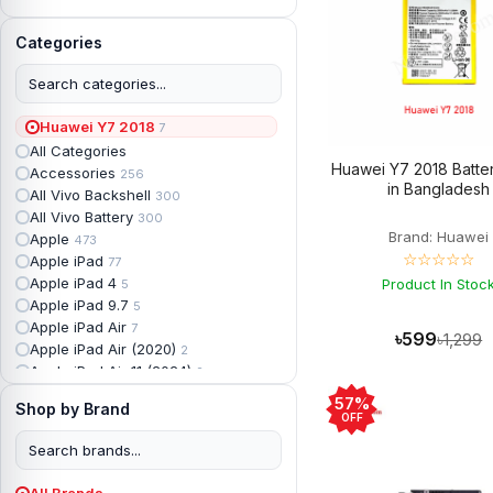
Categories
Huawei Y7 2018
7
All Categories
Huawei Y7 2018 Batter
Accessories
256
in Bangladesh
All Vivo Backshell
300
All Vivo Battery
300
Brand: Huawei
Apple
473
☆☆☆☆☆
Apple iPad
77
Apple iPad 4
Product In Stoc
5
Apple iPad 9.7
5
Apple iPad Air
7
৳599
৳1,299
Apple iPad Air (2020)
2
Apple iPad Air 11 (2024)
2
Apple iPad Air 3
3
57%
Shop by Brand
Apple iPad Backshell
6
OFF
Apple iPad Battery
13
Apple iPad Display
18
Apple iPad Mini
7
All Brands