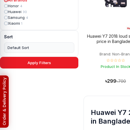
Apple iPad mini 2
2
Honor
4
Apple iPad Mini 3
6
Huawei
30
Apple iPad mini 4
2
Samsung
4
Apple iPad Pro 10.5
5
Xiaomi
1
Apple iPad Pro 11
7
Apple iPad Pro 12.9
6
Huawei Y7 2018 loud 
Sort
Apple iPad Pro 12.9 2nd Gen
5
price in Banglad
Apple iPad Pro 9.7 (2016)
6
Apple iPad Pro 9.7 (2018)
7
Brand: Non-Bran
Asus Phone
49
☆☆☆☆☆
Asus ROG
4
Apply Filters
Asus ROG Phone 2
Product In Stoc
4
Asus ROG Phone 3
4
Asus ROG Phone 5
3
Return & Refund Policy
৳299
৳700
Asus ROG Phone 5 Pro
3
Asus ROG Phone 5s
2
Asus ROG Phone 5s Pro
3
Asus Rog Phone 6
3
Asus Rog Phone 6 Pro
3
Huawei Y7 2
Asus Rog Phone 7
3
Asus Rog Phone 7 Ultimate
3
in Banglad
Asus ROG Phone 8
3