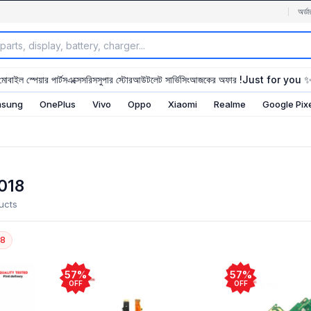
অর্ডা
মোবাইল স্পেয়ার পার্টস
এক্সেসরিস
সুপার স্টোর
আউটলেট সার্ভিসিং
আজকের অফার !
Just for you 
sung
OnePlus
Vivo
Oppo
Xiaomi
Realme
Google Pix
018
ucts
18
57%
57%
OFF
OFF