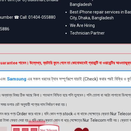
Bangladesh
Best iPhone repair services in B
 number ☎ Call:
01404-055880
City, Dhaka, Bangladesh
We Are Hiring
55886
Technician Partner
e পাবেন। উল্লেখ্য, ব্যাটারি ফুলে গেলে তা কোনোভাবেই গ্যারান্টি বা ওয়ারেন্টির আওতাভুক্
এবং
Samsung
এর সকল ধরনের ট্যাব সম্পূর্ণরূপে যাচাই (Check) করার পরই বিক্রি ও কুর
ং অন্যান্য বিষয় ঠিক আছে কিনা। শতভাগ নিশ্চিত হয়ে পলি তুলবেন। পলি তোলা বা আঠা লাগানো ডিস
য় ডলার রেট অনুযায়ী পণ্যের দাম নির্ধারণ করা হয়।
রে পণ্য Order করে থাকে। যদি কোন পণ্য stock এ না থাকে সেক্ষেত্রে ক্রেতা Nur Telecom 
নেওয়া টাকা ফেরত দেয়া হয়। যদি কোন ক্রেতা ফোন না ধরে সেক্ষেত্রে Nur Telecom দায়ী নয়। ক্রেতা 