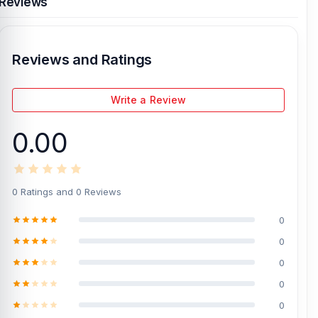
Reviews
Reviews and Ratings
Write a Review
0.00
0 Ratings and 0 Reviews
0
0
0
0
0