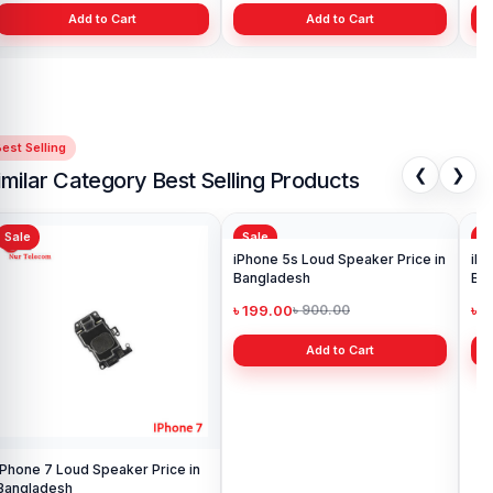
Add to Cart
Add to Cart
est Selling
❮
❯
imilar Category Best Selling Products
Sale
Sale
Sa
iPhone 5s Loud Speaker Price in
Bangladesh
৳ 199.00
৳ 900.00
iPhone 7 Loud Speaker Price in
iPh
Bangladesh
Ba