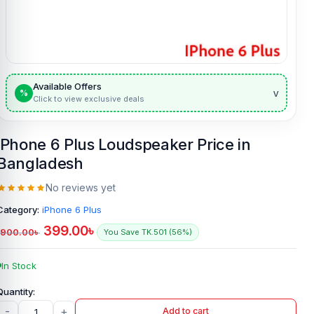
Available Offers
v
%
Click to view exclusive deals
iPhone 6 Plus Loudspeaker Price in
Bangladesh
No reviews yet
Category:
iPhone 6 Plus
399.00
৳
900.00
৳
You Save TK.501 (56%)
In Stock
-
+
Add to cart