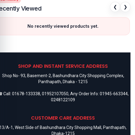
❮
❯
ecently Viewed
No recently viewed products yet.
SHOP AND INSTANT SERVICE ADDRESS
Shop No- 93, Basement-2, Bashundhara City Shopping Complex,
Panthapath, Dhaka - 1215
 Call:
01678-133338
,
01952107050
, Any Order Info:
01945-663344
,
0248122109
CUSTOMER CARE ADDRESS
13/A-1, West Side of Bashundhara City Shopping Mall, Panthapath,
Dhaka-1215