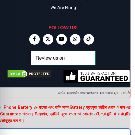
We Are Hiring
FOLLOW US!
অর্ডার কনফার্মের সময় আপনাকে কল দেওয়া হবে । ডেলিভারি চ
 iPhone Battery ১৮ মাসের এবং বাকি সকল Battery ক্রয়কৃত তারিখ থেকে 4 মাস এর
uarantee পাবেন। উল্লেখ্য, ব্যাটারি ফুলে গেলে তা কোনোভাবেই গ্যারান্টি বা ওয়ারেন্টির
তাভুক্ত হবে না।