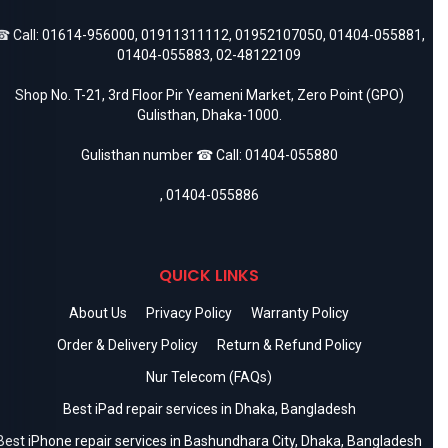
 Call:
01614-956000
,
01911311112
,
01952107050
,
01404-055881
,
01404-055883
,
02-48122109
Shop No. T-21, 3rd Floor Pir Yeameni Market, Zero Point (GPO)
Gulisthan, Dhaka-1000.
Gulisthan number ☎ Call:
01404-055880
,
01404-055886
QUICK LINKS
About Us
Privacy Policy
Warranty Policy
Order & Delivery Policy
Return & Refund Policy
Nur Telecom (FAQs)
Best iPad repair services in Dhaka, Bangladesh
Best iPhone repair services in Bashundhara City, Dhaka, Bangladesh