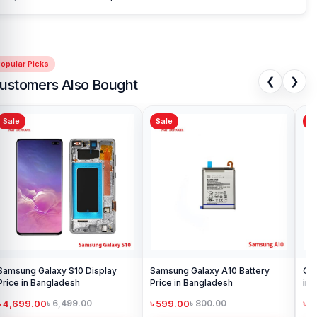
opular Picks
❮
❯
ustomers Also Bought
Sale
Sale
Sa
Samsung Galaxy S10 Display
Samsung Galaxy A10 Battery
Ori
Price in Bangladesh
Price in Bangladesh
in 
৳ 4,699.00
৳ 599.00
৳ 1
৳ 6,499.00
৳ 800.00