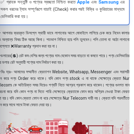
✅ গ্রাহক সন্তুষ্টি ও পণ্যের স্বচ্ছতা নিশ্চিত করতে
Apple
এবং
Samsung
এর
সকল ধরনের ট্যাব সম্পূর্ণরূপে যাচাই (Check) করার পরই বিক্রি ও কুরিয়ারের মাধ্যমে
ডেলিভারি করা হয়।
 আপনার ক্রয়কৃত ডিসপ্লে স্থায়ী ভাবে লাগানোর আগে মোবাইলে লাগিয়ে চেক করে নিবেন কালার
ং অন্যান্য বিষয় ঠিক আছে কিনা। শতভাগ নিশ্চিত হয়ে পলি তুলবেন। পলি তোলা বা আঠা লাগানো
সপ্লেতে ❌Warranty প্রদান করা হয় না।
ডলারের(💲) রেট কম বেশির জন্য পণ্যের দাম যেকোন সময় বাড়তে বা কমতে পারে। পণ্য ডেলিভারির
 ডলার রেট অনুযায়ী পণ্যের দাম নির্ধারণ করা হয়।
বিঃ দ্রঃ- আমাদের সম্মানীত ক্রেতাগন Website, Whatsapp, Messenger এবং সরাসরী
ন করে পণ্য Order করে থাকে। যদি কোন পণ্য stock এ না থাকে সেক্ষেত্রে ক্রেতা Nur
lecom কে অতিরিক্ত সময় দিয়েও পণ্যটি নিতে আগ্রহ প্রকাশ করে থাকেন। পণ্যের গুনগত মান
বেচনা করে যদি কোন পণ্য না দিতে পারি সেক্ষেত্রে ক্রেতাকে ফোন করে অগ্রিম নেওয়া টাকা ফেরত
য়া হয়। যদি কোন ক্রেতা ফোন না ধরে সেক্ষেত্রে Nur Telecom দায়ী নয়। ক্রেতা যদি পরবর্তীতে
ন করে সাথে সাথে টাকা ফেরত দেয়া হয়।