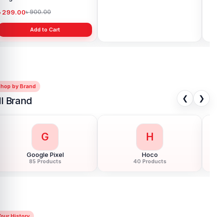
Add to Cart
৳ 299.00
৳ 
৳ 900.00
Add to Cart
Shop by Brand
❮
❯
ll Brand
G
H
Google Pixel
Hoco
85 Products
40 Products
our History