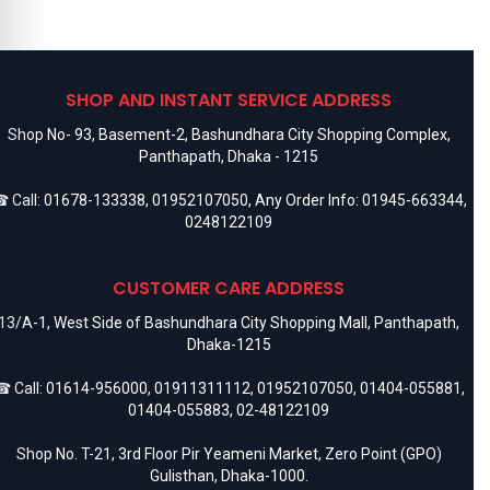
SHOP AND INSTANT SERVICE ADDRESS
Shop No- 93, Basement-2, Bashundhara City Shopping Complex,
Panthapath, Dhaka - 1215
 Call:
01678-133338
,
01952107050
, Any Order Info:
01945-663344
,
0248122109
CUSTOMER CARE ADDRESS
13/A-1, West Side of Bashundhara City Shopping Mall, Panthapath,
Dhaka-1215
 Call:
01614-956000
,
01911311112
,
01952107050
,
01404-055881
,
01404-055883
,
02-48122109
Shop No. T-21, 3rd Floor Pir Yeameni Market, Zero Point (GPO)
Gulisthan, Dhaka-1000.