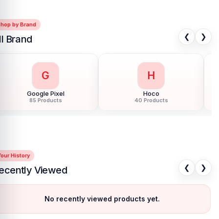
Shop by Brand
❮
❯
ll Brand
G
H
Google Pixel
Hoco
85 Products
40 Products
our History
❮
❯
ecently Viewed
No recently viewed products yet.