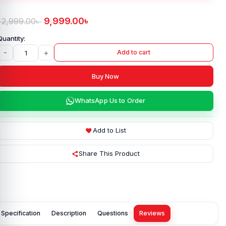
9,999.00
৳
12,999.00
৳
-
+
Add to cart
Buy Now
WhatsApp Us to Order
Add to List
Share This Product
Specification
Description
Questions
Reviews