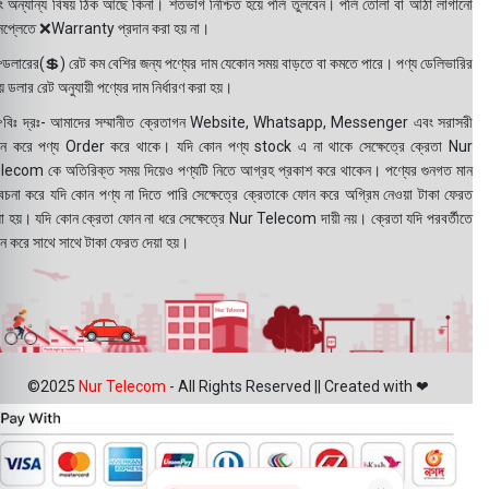
ং অন্যান্য বিষয় ঠিক আছে কিনা। শতভাগ নিশ্চিত হয়ে পলি তুলবেন। পলি তোলা বা আঠা লাগানো
সপ্লেতে ❌Warranty প্রদান করা হয় না।
ডলারের(💲) রেট কম বেশির জন্য পণ্যের দাম যেকোন সময় বাড়তে বা কমতে পারে। পণ্য ডেলিভারির
 ডলার রেট অনুযায়ী পণ্যের দাম নির্ধারণ করা হয়।
বিঃ দ্রঃ- আমাদের সম্মানীত ক্রেতাগন Website, Whatsapp, Messenger এবং সরাসরী
ন করে পণ্য Order করে থাকে। যদি কোন পণ্য stock এ না থাকে সেক্ষেত্রে ক্রেতা Nur
lecom কে অতিরিক্ত সময় দিয়েও পণ্যটি নিতে আগ্রহ প্রকাশ করে থাকেন। পণ্যের গুনগত মান
বেচনা করে যদি কোন পণ্য না দিতে পারি সেক্ষেত্রে ক্রেতাকে ফোন করে অগ্রিম নেওয়া টাকা ফেরত
য়া হয়। যদি কোন ক্রেতা ফোন না ধরে সেক্ষেত্রে Nur Telecom দায়ী নয়। ক্রেতা যদি পরবর্তীতে
ন করে সাথে সাথে টাকা ফেরত দেয়া হয়।
©2025
Nur Telecom
- All Rights Reserved || Created with ❤