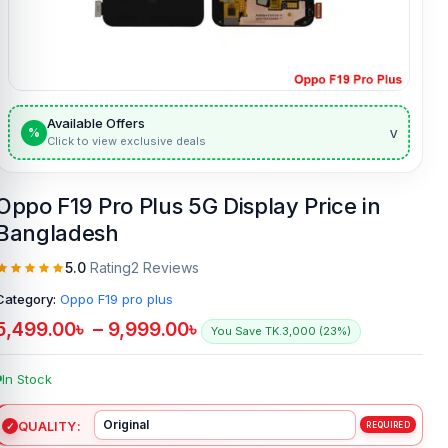
Available Offers
v
%
Click to view exclusive deals
Oppo F19 Pro Plus 5G Display Price in
Bangladesh
5.0
Rating
2 Reviews
Category:
Oppo F19 pro plus
5,499.00
৳
–
9,999.00
৳
You Save TK.3,000 (23%)
In Stock
QUALITY