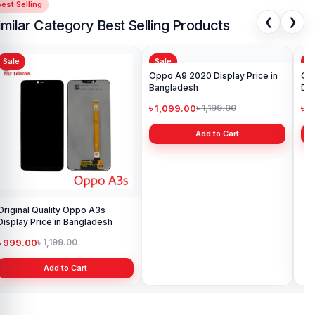
est Selling
❮
❯
imilar Category Best Selling Products
Sale
Sale
Sa
Original Quality Oppo A3s
Oppo A9 2020 Display Price in
Ori
Display Price in Bangladesh
Bangladesh
Dis
৳ 999.00
৳ 1,099.00
৳ 1
৳ 1,199.00
৳ 1,199.00
Add to Cart
Add to Cart