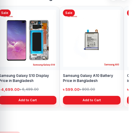
Sale
Sale
Sa
Samsung Galaxy S10 Display
Samsung Galaxy A10 Battery
Ori
Price in Bangladesh
Price in Bangladesh
in 
৳ 4,699.00
৳ 599.00
৳ 1
৳ 6,499.00
৳ 800.00
Add to Cart
Add to Cart