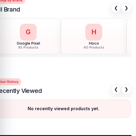
Shop by Brand
❮
❯
ll Brand
G
H
Google Pixel
Hoco
85 Products
40 Products
our History
❮
❯
ecently Viewed
No recently viewed products yet.