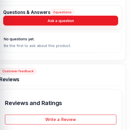
Efficient, small and lightweight , so convenient to use and easy
to carry.
Questions & Answers
0
questions
Charges your battery safely and efficiently.
Ask a question
Micro USB data cable for your Samsung smartphone .
Cable length : 1.5M
No questions yet.
Be the first to ask about this product.
Customer feedback
Reviews
Reviews and Ratings
Write a Review