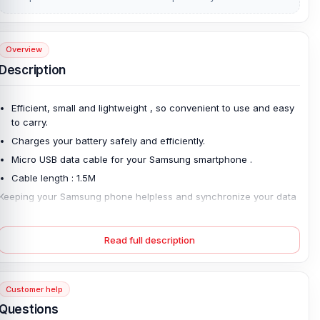
Overview
Description
Efficient, small and lightweight , so convenient to use and easy
to carry.
Charges your battery safely and efficiently.
Micro USB data cable for your Samsung smartphone .
Cable length : 1.5M
Keeping your Samsung phone helpless and synchronize your data
with Samsung Micro USB Charging Data Cable. This data cable will
keep your phone powered by connecting it to a USB adapter or
your computer.
Read full description
Samsung micro USB Data Cable , designed to be used with all
Samsung and other devices with a micro USB plug.
Customer help
Always make sure that you have an extra travel charger at your
Questions
home or office.