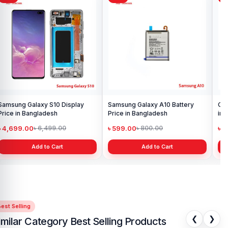
Samsung Galaxy S10 Display
Samsung Galaxy A10 Battery
Ori
Price in Bangladesh
Price in Bangladesh
in 
৳ 4,699.00
৳ 599.00
৳ 1
৳ 6,499.00
৳ 800.00
Add to Cart
Add to Cart
est Selling
❮
❯
imilar Category Best Selling Products