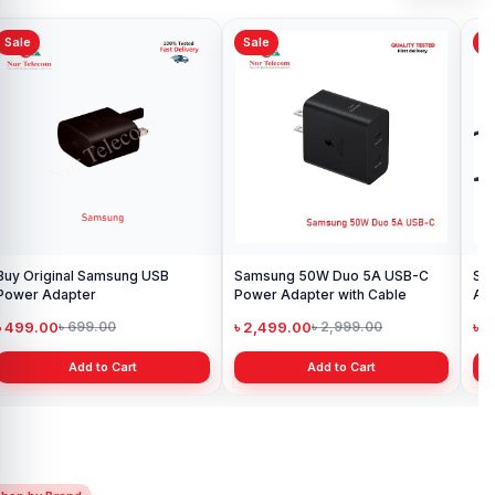
Sale
Sale
Sa
Buy Original Samsung USB
Samsung 50W Duo 5A USB-C
Sa
Power Adapter
Power Adapter with Cable
Ada
৳ 499.00
৳ 2,499.00
৳ 
৳ 699.00
৳ 2,999.00
Add to Cart
Add to Cart