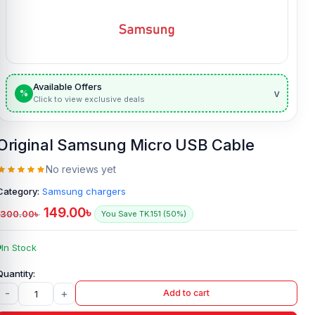
Available Offers
v
%
Click to view exclusive deals
Original Samsung Micro USB Cable
No reviews yet
Category:
Samsung chargers
149.00
৳
300.00
৳
You Save TK.151 (50%)
In Stock
-
+
Add to cart