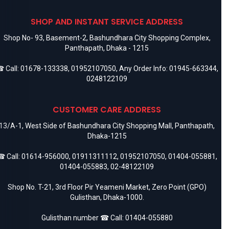
SHOP AND INSTANT SERVICE ADDRESS
Shop No- 93, Basement-2, Bashundhara City Shopping Complex,
Panthapath, Dhaka - 1215
 Call:
01678-133338
,
01952107050
, Any Order Info:
01945-663344
,
0248122109
CUSTOMER CARE ADDRESS
13/A-1, West Side of Bashundhara City Shopping Mall, Panthapath,
Dhaka-1215
 Call:
01614-956000
,
01911311112
,
01952107050
,
01404-055881
,
01404-055883
,
02-48122109
Shop No. T-21, 3rd Floor Pir Yeameni Market, Zero Point (GPO)
Gulisthan, Dhaka-1000.
Gulisthan number ☎ Call:
01404-055880