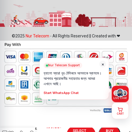
©2025
Nur Telecom
- All Rights Reserved || Created with ❤
×
Nur Telecom Support
হ্যালো স্যার! নূর টেলিকমে আপনাকে স্বাগতম।
আপনার প্রয়োজনীয় সহায়তার জন্য আমরা
এখানে আছি।
Start WhatsApp Chat
LIVE CHAT
CART
Realme GT
499.00
৳
Neo 6 SE
SELECT
BUY