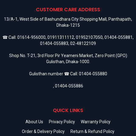
CUSTOMER CARE ADDRESS
13/A-1, West Side of Bashundhara City Shopping Mall, Panthapath,
Dhaka-1215
☎ Call:
01614-956000
,
01911311112
,
01952107050
,
01404-055881
,
01404-055883
,
02-48122109
Shop No. T-21, 3rd Floor Pir Yeameni Market, Zero Point (GPO)
Gulisthan, Dhaka-1000.
Gulisthan number ☎ Call:
01404-055880
,
01404-055886
QUICK LINKS
About Us
Privacy Policy
Warranty Policy
Order & Delivery Policy
Return & Refund Policy