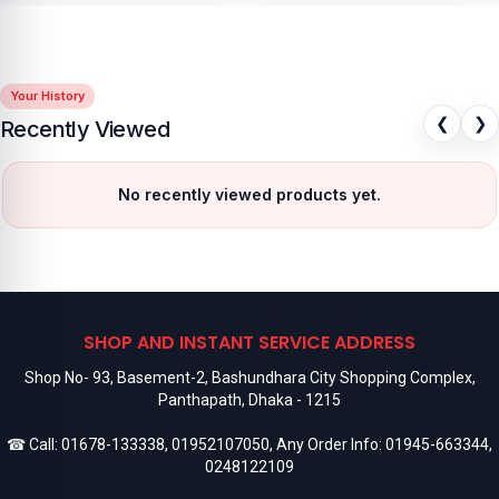
Your History
❮
❯
Recently Viewed
No recently viewed products yet.
SHOP AND INSTANT SERVICE ADDRESS
Shop No- 93, Basement-2, Bashundhara City Shopping Complex,
Panthapath, Dhaka - 1215
☎ Call:
01678-133338
,
01952107050
, Any Order Info:
01945-663344
,
0248122109