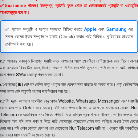
✅Guarantee পাবেন। উল্লেখ্য, ব্যাটারি ফুলে গেলে তা কোনোভাবেই গ্যারান্টি বা ওয়ারেন্টির
আওতাভুক্ত হবে না।
✅ গ্রাহক সন্তুষ্টি ও পণ্যের স্বচ্ছতা নিশ্চিত করতে
Apple
এবং
Samsung
এর
সকল ধরনের ট্যাব সম্পূর্ণরূপে যাচাই (Check) করার পরই বিক্রি ও কুরিয়ারের মাধ্যমে
ডেলিভারি করা হয়।
👉 আপনার ক্রয়কৃত ডিসপ্লে স্থায়ী ভাবে লাগানোর আগে মোবাইলে লাগিয়ে চেক করে নিবেন কালার
এবং অন্যান্য বিষয় ঠিক আছে কিনা। শতভাগ নিশ্চিত হয়ে পলি তুলবেন। পলি তোলা বা আঠা লাগানো
ডিসপ্লেতে ❌Warranty প্রদান করা হয় না।
👉ডলারের(💲) রেট কম বেশির জন্য পণ্যের দাম যেকোন সময় বাড়তে বা কমতে পারে। পণ্য ডেলিভারির
সময় ডলার রেট অনুযায়ী পণ্যের দাম নির্ধারণ করা হয়।
👉বিঃ দ্রঃ- আমাদের সম্মানীত ক্রেতাগন Website, Whatsapp, Messenger এবং সরাসরী
ফোন করে পণ্য Order করে থাকে। যদি কোন পণ্য stock এ না থাকে সেক্ষেত্রে ক্রেতা Nur
Telecom কে অতিরিক্ত সময় দিয়েও পণ্যটি নিতে আগ্রহ প্রকাশ করে থাকেন। পণ্যের গুনগত মান
বিবেচনা করে যদি কোন পণ্য না দিতে পারি সেক্ষেত্রে ক্রেতাকে ফোন করে অগ্রিম নেওয়া টাকা ফেরত
দেয়া হয়। যদি কোন ক্রেতা ফোন না ধরে সেক্ষেত্রে Nur Telecom দায়ী নয়। ক্রেতা যদি পরবর্তীতে
ফোন করে সাথে সাথে টাকা ফেরত দেয়া হয়।