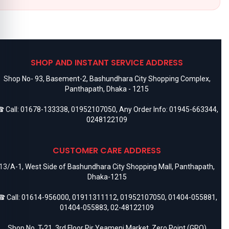
SHOP AND INSTANT SERVICE ADDRESS
Shop No- 93, Basement-2, Bashundhara City Shopping Complex,
Panthapath, Dhaka - 1215
 Call:
01678-133338
,
01952107050
, Any Order Info:
01945-663344
,
0248122109
CUSTOMER CARE ADDRESS
13/A-1, West Side of Bashundhara City Shopping Mall, Panthapath,
Dhaka-1215
 Call:
01614-956000
,
01911311112
,
01952107050
,
01404-055881
,
01404-055883
,
02-48122109
Shop No. T-21, 3rd Floor Pir Yeameni Market, Zero Point (GPO)