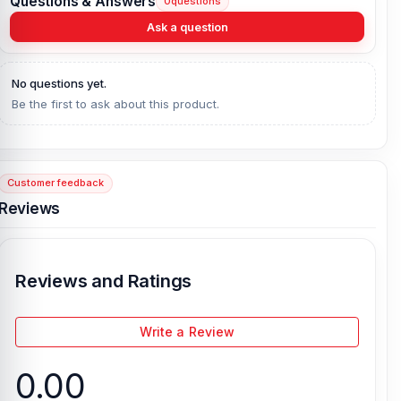
Questions & Answers
0
questions
Ask a question
No questions yet.
Be the first to ask about this product.
Customer feedback
Reviews
Reviews and Ratings
Write a Review
0.00