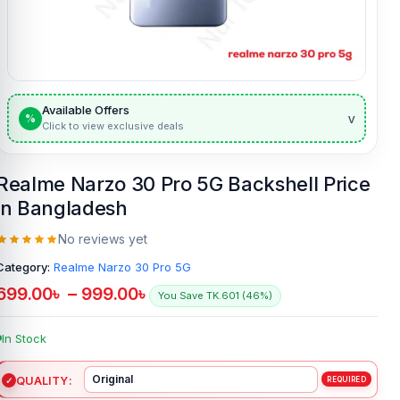
Available Offers
v
%
Click to view exclusive deals
Realme Narzo 30 Pro 5G Backshell Price
in Bangladesh
No reviews yet
Category:
Realme Narzo 30 Pro 5G
699.00
৳
–
999.00
৳
You Save TK.601 (46%)
In Stock
QUALITY