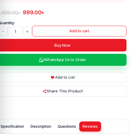
999.00
৳
1,500.00
৳
-
+
Add to cart
Buy Now
WhatsApp Us to Order
Add to List
Share This Product
Specification
Description
Questions
Reviews