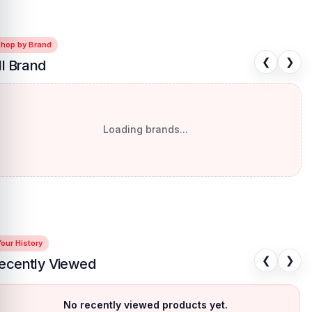
Shop by Brand
❮
❯
ll Brand
Loading brands...
our History
❮
❯
ecently Viewed
No recently viewed products yet.