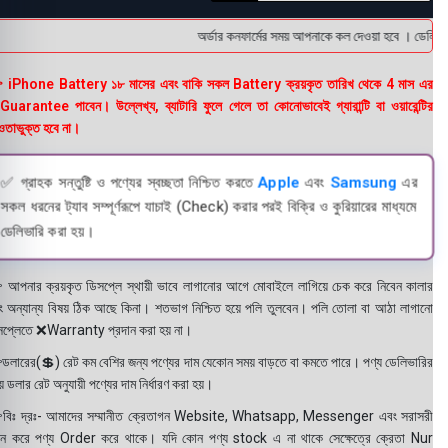
অর্ডার কনফার্মের সময় আপনাকে কল দেওয়া হবে । ডেলিভারি 
 iPhone Battery ১৮ মাসের এবং বাকি সকল Battery ক্রয়কৃত তারিখ থেকে 4 মাস এর
uarantee পাবেন। উল্লেখ্য, ব্যাটারি ফুলে গেলে তা কোনোভাবেই গ্যারান্টি বা ওয়ারেন্টির
তাভুক্ত হবে না।
✅ গ্রাহক সন্তুষ্টি ও পণ্যের স্বচ্ছতা নিশ্চিত করতে
Apple
এবং
Samsung
এর
সকল ধরনের ট্যাব সম্পূর্ণরূপে যাচাই (Check) করার পরই বিক্রি ও কুরিয়ারের মাধ্যমে
ডেলিভারি করা হয়।
 আপনার ক্রয়কৃত ডিসপ্লে স্থায়ী ভাবে লাগানোর আগে মোবাইলে লাগিয়ে চেক করে নিবেন কালার
ং অন্যান্য বিষয় ঠিক আছে কিনা। শতভাগ নিশ্চিত হয়ে পলি তুলবেন। পলি তোলা বা আঠা লাগানো
সপ্লেতে ❌Warranty প্রদান করা হয় না।
ডলারের(💲) রেট কম বেশির জন্য পণ্যের দাম যেকোন সময় বাড়তে বা কমতে পারে। পণ্য ডেলিভারির
 ডলার রেট অনুযায়ী পণ্যের দাম নির্ধারণ করা হয়।
বিঃ দ্রঃ- আমাদের সম্মানীত ক্রেতাগন Website, Whatsapp, Messenger এবং সরাসরী
ন করে পণ্য Order করে থাকে। যদি কোন পণ্য stock এ না থাকে সেক্ষেত্রে ক্রেতা Nur