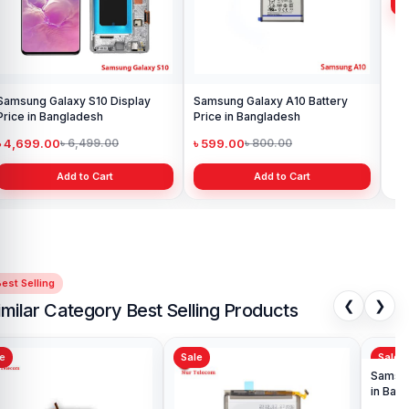
Samsung Galaxy S10 Display
Samsung Galaxy A10 Battery
Ori
Price in Bangladesh
Price in Bangladesh
in 
৳ 4,699.00
৳ 599.00
৳ 1
৳ 6,499.00
৳ 800.00
Add to Cart
Add to Cart
est Selling
❮
❯
imilar Category Best Selling Products
Sale
Sale
Sa
Sa
Pri