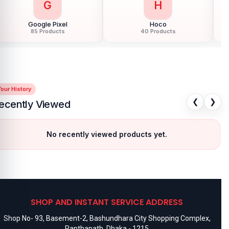
G
H
Google Pixel
Hoco
85 Products
40 Products
our History
❮
❯
ecently Viewed
No recently viewed products yet.
SHOP AND INSTANT SERVICE ADDRESS
Shop No- 93, Basement-2, Bashundhara City Shopping Complex,
Panthapath, Dhaka - 1215