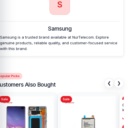
S
Samsung
Samsung is a trusted brand available at NurTelecom. Explore
genuine products, reliable quality, and customer-focused service
with this brand.
opular Picks
❮
❯
ustomers Also Bought
Sale
Sale
Sa