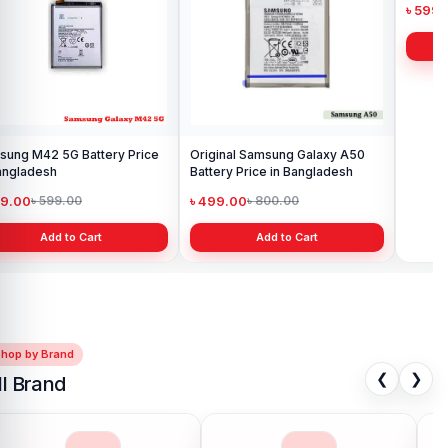
৳ 
Original Samsung Galaxy A50
Samsung S7 Edge Battery Price
Battery Price in Bangladesh
in Bangladesh
৳ 499.00
৳ 599.00
৳ 800.00
৳ 800.00
Add to Cart
Add to Cart
Shop by Brand
❮
❯
ll Brand