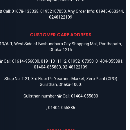
 Call:
01678-133338
,
01952107050
, Any Order Info:
01945-663344
,
0248122109
CUSTOMER CARE ADDRESS
13/A-1, West Side of Bashundhara City Shopping Mall, Panthapath,
Dhaka-1215
 Call:
01614-956000
,
01911311112
,
01952107050
,
01404-055881
,
01404-055883
,
02-48122109
Shop No. T-21, 3rd Floor Pir Yeameni Market, Zero Point (GPO)
Gulisthan, Dhaka-1000.
Gulisthan number ☎ Call:
01404-055880
,
01404-055886