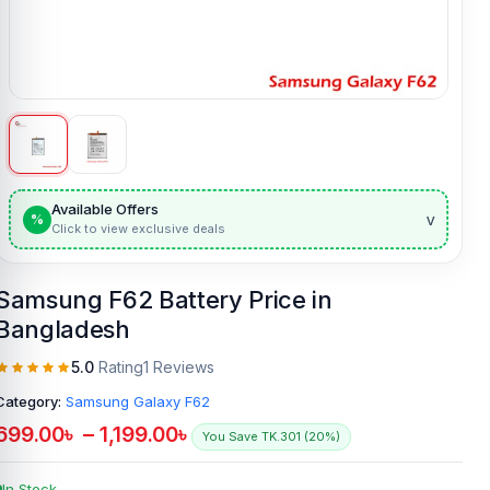
Available Offers
v
%
Click to view exclusive deals
Samsung F62 Battery Price in
Bangladesh
5.0
Rating
1 Reviews
Category:
Samsung Galaxy F62
699.00
৳
–
1,199.00
৳
You Save TK.301 (20%)
In Stock