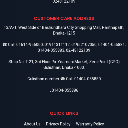
0248122109
CUSTOMER CARE ADDRESS
13/A-1, West Side of Bashundhara City Shopping Mall, Panthapath,
Dhaka-1215
☎ Call:
01614-956000
,
01911311112
,
01952107050
,
01404-055881
,
01404-055883
,
02-48122109
Shop No. T-21, 3rd Floor Pir Yeameni Market, Zero Point (GPO)
Gulisthan, Dhaka-1000.
Gulisthan number ☎ Call:
01404-055880
,
01404-055886
QUICK LINKS
About Us
Privacy Policy
Warranty Policy