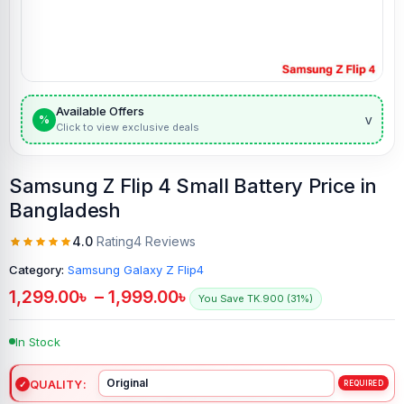
Available Offers
v
%
Click to view exclusive deals
Samsung Z Flip 4 Small Battery Price in
Bangladesh
4.0
Rating
4 Reviews
Category:
Samsung Galaxy Z Flip4
1,299.00
৳
–
1,999.00
৳
You Save TK.900 (31%)
In Stock
QUALITY