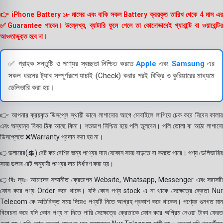
👉 iPhone Battery ১৮ মাসের এবং বাকি সকল Battery ক্রয়কৃত তারিখ থেকে 4 মাস এর
✅Guarantee পাবেন। উল্লেখ্য, ব্যাটারি ফুলে গেলে তা কোনোভাবেই গ্যারান্টি বা ওয়ারেন্টির
আওতাভুক্ত হবে না।
✅ গ্রাহক সন্তুষ্টি ও পণ্যের স্বচ্ছতা নিশ্চিত করতে
Apple
এবং
Samsung
এর
সকল ধরনের ট্যাব সম্পূর্ণরূপে যাচাই (Check) করার পরই বিক্রি ও কুরিয়ারের মাধ্যমে
ডেলিভারি করা হয়।
👉 আপনার ক্রয়কৃত ডিসপ্লে স্থায়ী ভাবে লাগানোর আগে মোবাইলে লাগিয়ে চেক করে নিবেন কালার
এবং অন্যান্য বিষয় ঠিক আছে কিনা। শতভাগ নিশ্চিত হয়ে পলি তুলবেন। পলি তোলা বা আঠা লাগানো
ডিসপ্লেতে ❌Warranty প্রদান করা হয় না।
👉ডলারের(💲) রেট কম বেশির জন্য পণ্যের দাম যেকোন সময় বাড়তে বা কমতে পারে। পণ্য ডেলিভারির
সময় ডলার রেট অনুযায়ী পণ্যের দাম নির্ধারণ করা হয়।
👉বিঃ দ্রঃ- আমাদের সম্মানীত ক্রেতাগন Website, Whatsapp, Messenger এবং সরাসরী
ফোন করে পণ্য Order করে থাকে। যদি কোন পণ্য stock এ না থাকে সেক্ষেত্রে ক্রেতা Nur
Telecom কে অতিরিক্ত সময় দিয়েও পণ্যটি নিতে আগ্রহ প্রকাশ করে থাকেন। পণ্যের গুনগত মান
বিবেচনা করে যদি কোন পণ্য না দিতে পারি সেক্ষেত্রে ক্রেতাকে ফোন করে অগ্রিম নেওয়া টাকা ফেরত