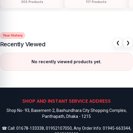
305 Products
117 Products
Your History
❮
❯
Recently Viewed
No recently viewed products yet.
SHOP AND INSTANT SERVICE ADDRESS
Shop No- 93, Basement-2, Bashundhara City Shopping Complex,
Panthapath, Dhaka - 1215
☎ Call:
01678-133338
,
01952107050
, Any Order Info:
01945-663344
,