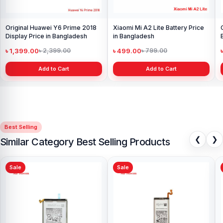
Original Huawei Y6 Prime 2018
Xiaomi Mi A2 Lite Battery Price
Display Price in Bangladesh
in Bangladesh
৳ 1,399.00
৳ 499.00
৳ 2,399.00
৳ 799.00
Add to Cart
Add to Cart
Best Selling
❮
❯
Similar Category Best Selling Products
Sale
Sale