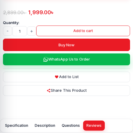
1,999.00
৳
2,899.00
৳
-
+
Add to cart
Buy Now
WhatsApp Us to Order
Add to List
Share This Product
Specification
Description
Questions
Reviews