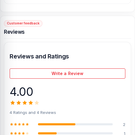
Alternatively, you can come to our store to get this official and
original brand product and receive customer support from our
expert technicians at Nur Telecom. Our shop address is
Shop No.
93, Basement-2, Bashundhara City Shopping Complex
,
Customer feedback
Panthapath, Dhaka – 1215.
Reviews
[/vc_column][/vc_row]
Reviews and Ratings
Write a Review
4.00
4 Ratings and 4 Reviews
2
1