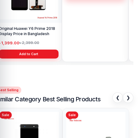
Original Huawei Y6 Prime 2018
Display Price in Bangladesh
৳ 1,399.00
৳ 2,399.00
Add to Cart
est Selling
❮
❯
imilar Category Best Selling Products
Sale
Sale