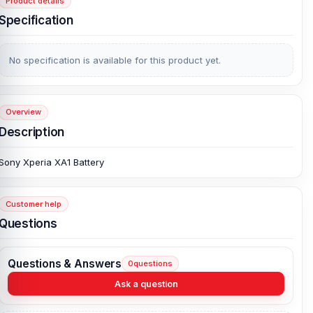
Product details
Specification
No specification is available for this product yet.
Overview
Description
Sony Xperia XA1 Battery
Customer help
Questions
Questions & Answers
0
questions
Ask a question