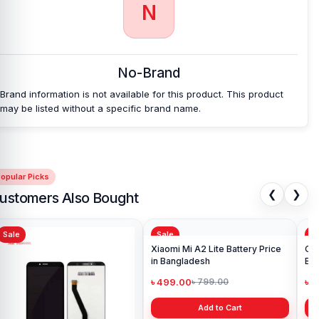
N
No-Brand
Brand information is not available for this product. This product
may be listed without a specific brand name.
opular Picks
❮
❯
ustomers Also Bought
Sale
Sale
Sa
Xiaomi Mi A2 Lite Battery Price
One
in Bangladesh
Ba
৳ 499.00
৳ 6
৳ 799.00
Add to Cart