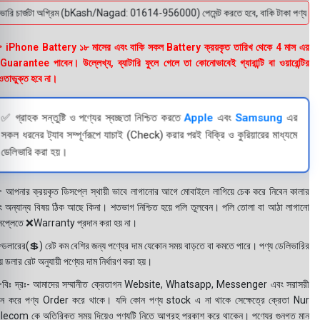
রি চার্জটা অগ্রিম (bKash/Nagad: 01614-956000) পেমেন্ট করতে হবে, বাকি টাকা পণ্য হাতে পেয়
 iPhone Battery ১৮ মাসের এবং বাকি সকল Battery ক্রয়কৃত তারিখ থেকে 4 মাস এর
uarantee পাবেন। উল্লেখ্য, ব্যাটারি ফুলে গেলে তা কোনোভাবেই গ্যারান্টি বা ওয়ারেন্টির
তাভুক্ত হবে না।
✅ গ্রাহক সন্তুষ্টি ও পণ্যের স্বচ্ছতা নিশ্চিত করতে
Apple
এবং
Samsung
এর
সকল ধরনের ট্যাব সম্পূর্ণরূপে যাচাই (Check) করার পরই বিক্রি ও কুরিয়ারের মাধ্যমে
ডেলিভারি করা হয়।
 আপনার ক্রয়কৃত ডিসপ্লে স্থায়ী ভাবে লাগানোর আগে মোবাইলে লাগিয়ে চেক করে নিবেন কালার
ং অন্যান্য বিষয় ঠিক আছে কিনা। শতভাগ নিশ্চিত হয়ে পলি তুলবেন। পলি তোলা বা আঠা লাগানো
সপ্লেতে ❌Warranty প্রদান করা হয় না।
ডলারের(💲) রেট কম বেশির জন্য পণ্যের দাম যেকোন সময় বাড়তে বা কমতে পারে। পণ্য ডেলিভারির
 ডলার রেট অনুযায়ী পণ্যের দাম নির্ধারণ করা হয়।
বিঃ দ্রঃ- আমাদের সম্মানীত ক্রেতাগন Website, Whatsapp, Messenger এবং সরাসরী
ন করে পণ্য Order করে থাকে। যদি কোন পণ্য stock এ না থাকে সেক্ষেত্রে ক্রেতা Nur
lecom কে অতিরিক্ত সময় দিয়েও পণ্যটি নিতে আগ্রহ প্রকাশ করে থাকেন। পণ্যের গুনগত মান