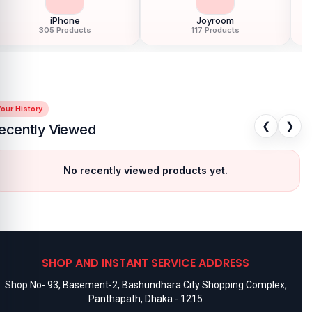
iPhone
Joyroom
305 Products
117 Products
our History
❮
❯
ecently Viewed
No recently viewed products yet.
SHOP AND INSTANT SERVICE ADDRESS
Shop No- 93, Basement-2, Bashundhara City Shopping Complex,
Panthapath, Dhaka - 1215