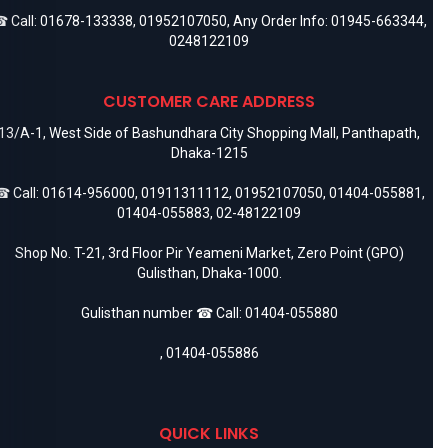
 Call:
01678-133338
,
01952107050
, Any Order Info:
01945-663344
,
0248122109
CUSTOMER CARE ADDRESS
13/A-1, West Side of Bashundhara City Shopping Mall, Panthapath,
Dhaka-1215
 Call:
01614-956000
,
01911311112
,
01952107050
,
01404-055881
,
01404-055883
,
02-48122109
Shop No. T-21, 3rd Floor Pir Yeameni Market, Zero Point (GPO)
Gulisthan, Dhaka-1000.
Gulisthan number ☎ Call:
01404-055880
,
01404-055886
QUICK LINKS