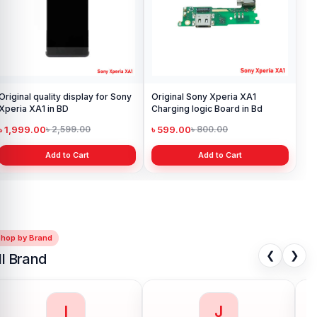
Original quality display for Sony
Original Sony Xperia XA1
Xperia XA1 in BD
Charging logic Board in Bd
৳ 1,999.00
৳ 599.00
৳ 2,599.00
৳ 800.00
Add to Cart
Add to Cart
Shop by Brand
❮
❯
ll Brand
I
J