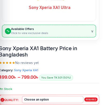
Available Offers
v
%
Click to view exclusive deals
Sony Xperia XA1 Battery Price in
Bangladesh
No reviews yet
Category:
Sony Xperia XA1
499.00
৳
–
799.00
৳
You Save TK.501 (50%)
In Stock
QUALITY