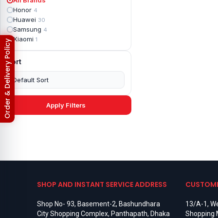
Apple iPad mini 2
2
Honor
4
Apple iPad Mini 3
6
Huawei
30
Apple iPad mini 4
2
Samsung
4
Apple iPad Pro 10.5
5
Xiaomi
1
Order & Delivery Policy
Apple iPad Pro 11
7
Apple iPad Pro 12.9
6
Sort
Apple iPad Pro 12.9 2nd Gen
5
Apple iPad Pro 9.7 (2016)
6
Apple iPad Pro 9.7 (2018)
7
Asus Phone
49
Asus ROG
4
Apply Filters
Asus ROG Phone 2
4
Asus ROG Phone 3
4
Asus ROG Phone 5
3
Asus ROG Phone 5 Pro
3
Asus ROG Phone 5s
2
Asus ROG Phone 5s Pro
3
Asus Rog Phone 6
3
Asus Rog Phone 6 Pro
3
SHOP AND INSTANT SERVICE ADDRESS
CUSTOME
Asus Rog Phone 7
3
Asus Rog Phone 7 Ultimate
3
Shop No- 93, Basement-2, Bashundhara
13/A-1, We
Asus ROG Phone 8
3
City Shopping Complex, Panthapath, Dhaka
Shopping 