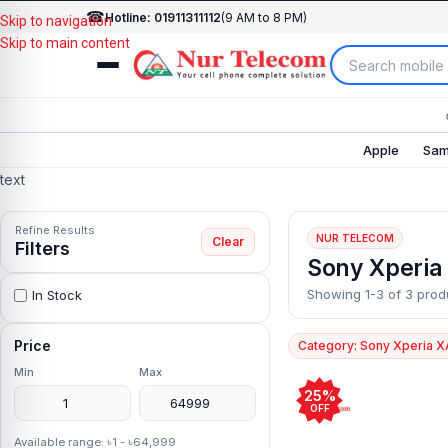
☎
Hotline: 01911311112
(9 AM to 8 PM)
Skip to navigation
Skip to main content
Apple
Sam
text
Refine Results
NUR TELECOM
Clear
Filters
Sony Xperia
Showing 1-3 of 3 prod
In Stock
Price
Category: Sony Xperia X
Min
Max
25%
OFF
Available range: ৳1 - ৳64,999