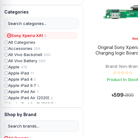
Categories
Sony Xperia XA1
3
All Categories
Original Sony Xperi
Accessories
256
Charging logic Board
All Vivo Backshell
300
All Vivo Battery
300
Brand: Non-Bran
Apple
473
☆☆☆☆☆
Apple iPad
77
Apple iPad 4
Product In Stoc
5
Apple iPad 9.7
5
Apple iPad Air
7
৳599
৳800
Apple iPad Air (2020)
2
Apple iPad Air 11 (2024)
2
Apple iPad Air 3
3
Shop by Brand
Apple iPad Backshell
6
Apple iPad Battery
13
Apple iPad Display
18
Apple iPad Mini
7
All Brands