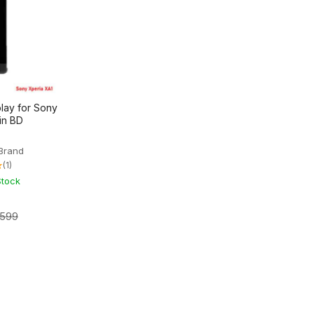
play for Sony
in BD
Brand
★
(1)
Stock
,599