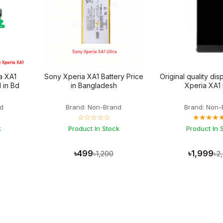
a XA1
Sony Xperia XA1 Battery Price
Original quality dis
 in Bd
in Bangladesh
Xperia XA1 
d
Brand: Non-Brand
Brand: Non-
☆☆☆☆☆
★★★★
k
Product In Stock
Product In 
৳499
৳1,999
৳1,200
৳2