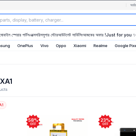
অর্ডা
মোবাইল স্পেয়ার পার্টস
এক্সেসরিস
সুপার স্টোর
আউটলেট সার্ভিসিং
আজকের অফার !
Just for you 
sung
OnePlus
Vivo
Oppo
Xiaomi
Realme
Google Pix
 XA1
ucts
A1
58%
23%
OFF
OFF