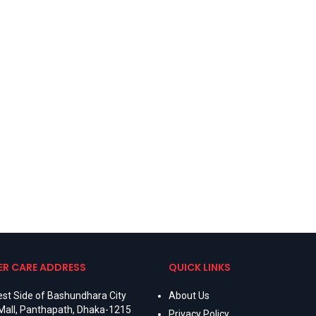
R CARE ADDRESS
QUICK LINKS
st Side of Bashundhara City
About Us
Mall, Panthapath, Dhaka-1215
Privacy Policy