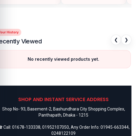
our History
❮
❯
ecently Viewed
No recently viewed products yet.
SHOP AND INSTANT SERVICE ADDRESS
Shop No- 93, Basement-2, Bashundhara City Shopping Complex,
Panthapath, Dhaka - 1215
 Call:
01678-133338
,
01952107050
, Any Order Info:
01945-663344
,
0248122109