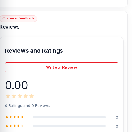
Shopping Complex
, Panthapath, Dhaka – 1215.
Customer feedback
[/vc_column][/vc_row]
Reviews
Reviews and Ratings
Write a Review
0.00
0 Ratings and 0 Reviews
0
0