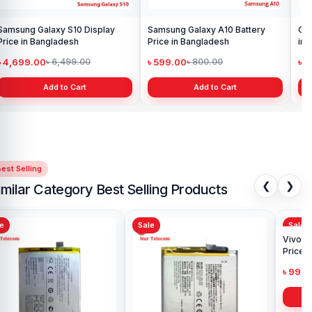
Samsung Galaxy S10 Display
Samsung Galaxy A10 Battery
Ori
Price in Bangladesh
Price in Bangladesh
in 
৳ 4,699.00
৳ 599.00
৳ 1
৳ 6,499.00
৳ 800.00
Add to Cart
Add to Cart
est Selling
❮
❯
imilar Category Best Selling Products
Sale
Sale
Sa
Ori
Pri
৳ 