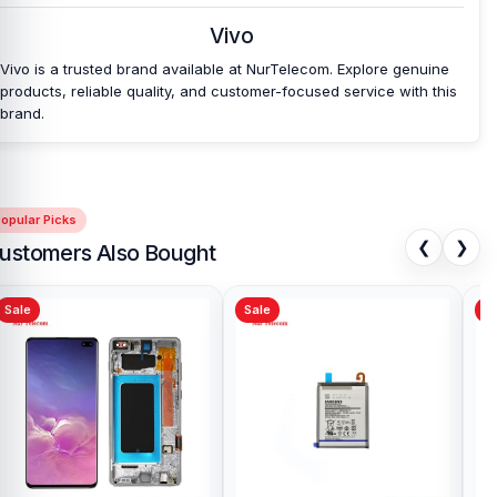
Vivo
Vivo is a trusted brand available at NurTelecom. Explore genuine
products, reliable quality, and customer-focused service with this
brand.
opular Picks
❮
❯
ustomers Also Bought
Sale
Sale
Sa