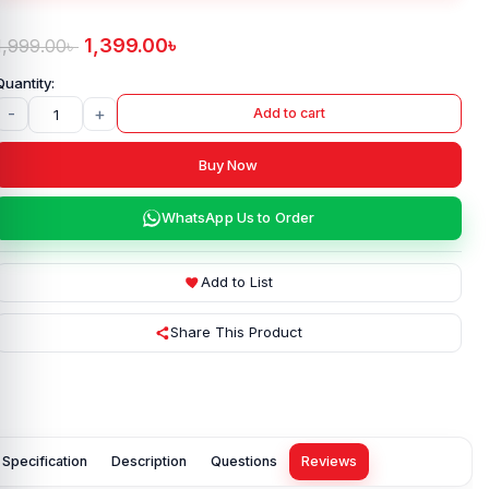
1,399.00
৳
1,999.00
৳
-
+
Add to cart
Buy Now
WhatsApp Us to Order
Add to List
Share This Product
Specification
Description
Questions
Reviews