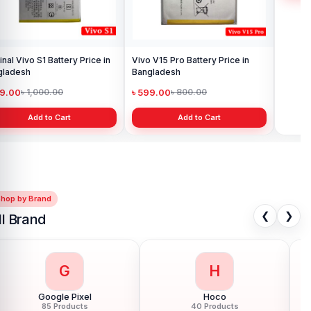
Vivo V15 Pro Battery Price in
Vivo iQOO Neo 6 Battery Latest
Bangladesh
Price in Bangladesh
৳ 599.00
৳ 999.00
৳ 800.00
৳ 1,499.00
Add to Cart
Add to Cart
Shop by Brand
❮
❯
ll Brand
G
H
Google Pixel
Hoco
85 Products
40 Products