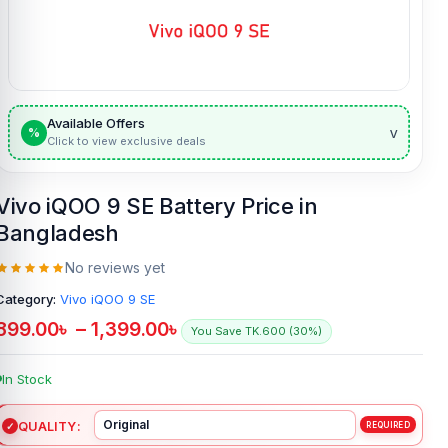
Available Offers
v
%
Click to view exclusive deals
Vivo iQOO 9 SE Battery Price in
Bangladesh
No reviews yet
Category:
Vivo iQOO 9 SE
899.00
৳
–
1,399.00
৳
You Save TK.600 (30%)
In Stock
QUALITY