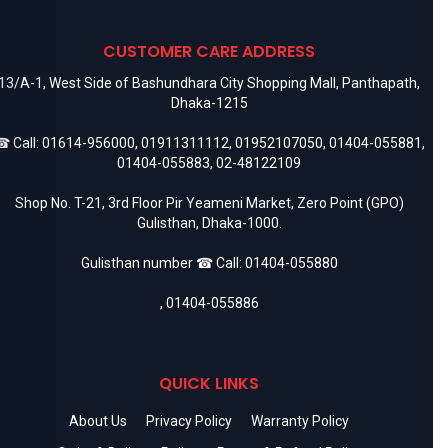
CUSTOMER CARE ADDRESS
13/A-1, West Side of Bashundhara City Shopping Mall, Panthapath,
Dhaka-1215
 Call:
01614-956000
,
01911311112
,
01952107050
,
01404-055881
,
01404-055883
,
02-48122109
Shop No. T-21, 3rd Floor Pir Yeameni Market, Zero Point (GPO)
Gulisthan, Dhaka-1000.
Gulisthan number ☎ Call:
01404-055880
,
01404-055886
QUICK LINKS
About Us
Privacy Policy
Warranty Policy