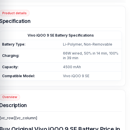
Product details
Specification
Vivo iQOO 9 SE Battery Specifications
Battery Type:
Li-Polymer, Non-Removable
66W wired, 50% in 14 min, 100%
Charging:
in 39 min
Capacity:
4500 mAh
Compatible Model:
Vivo iQOO 9 SE
Overview
Description
[vc_row][vc_column]
Buy Original Vivo iQOO 9 SE Battery Price in