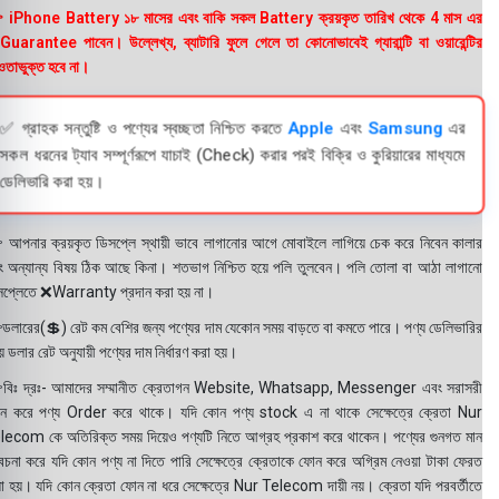
 iPhone Battery ১৮ মাসের এবং বাকি সকল Battery ক্রয়কৃত তারিখ থেকে 4 মাস এর
uarantee পাবেন। উল্লেখ্য, ব্যাটারি ফুলে গেলে তা কোনোভাবেই গ্যারান্টি বা ওয়ারেন্টির
তাভুক্ত হবে না।
✅ গ্রাহক সন্তুষ্টি ও পণ্যের স্বচ্ছতা নিশ্চিত করতে
Apple
এবং
Samsung
এর
সকল ধরনের ট্যাব সম্পূর্ণরূপে যাচাই (Check) করার পরই বিক্রি ও কুরিয়ারের মাধ্যমে
ডেলিভারি করা হয়।
 আপনার ক্রয়কৃত ডিসপ্লে স্থায়ী ভাবে লাগানোর আগে মোবাইলে লাগিয়ে চেক করে নিবেন কালার
ং অন্যান্য বিষয় ঠিক আছে কিনা। শতভাগ নিশ্চিত হয়ে পলি তুলবেন। পলি তোলা বা আঠা লাগানো
সপ্লেতে ❌Warranty প্রদান করা হয় না।
ডলারের(💲) রেট কম বেশির জন্য পণ্যের দাম যেকোন সময় বাড়তে বা কমতে পারে। পণ্য ডেলিভারির
 ডলার রেট অনুযায়ী পণ্যের দাম নির্ধারণ করা হয়।
বিঃ দ্রঃ- আমাদের সম্মানীত ক্রেতাগন Website, Whatsapp, Messenger এবং সরাসরী
ন করে পণ্য Order করে থাকে। যদি কোন পণ্য stock এ না থাকে সেক্ষেত্রে ক্রেতা Nur
lecom কে অতিরিক্ত সময় দিয়েও পণ্যটি নিতে আগ্রহ প্রকাশ করে থাকেন। পণ্যের গুনগত মান
বেচনা করে যদি কোন পণ্য না দিতে পারি সেক্ষেত্রে ক্রেতাকে ফোন করে অগ্রিম নেওয়া টাকা ফেরত
য়া হয়। যদি কোন ক্রেতা ফোন না ধরে সেক্ষেত্রে Nur Telecom দায়ী নয়। ক্রেতা যদি পরবর্তীতে