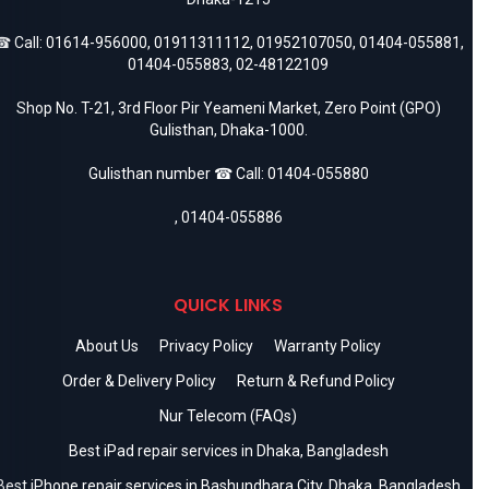
 Call:
01614-956000
,
01911311112
,
01952107050
,
01404-055881
,
01404-055883
,
02-48122109
Shop No. T-21, 3rd Floor Pir Yeameni Market, Zero Point (GPO)
Gulisthan, Dhaka-1000.
Gulisthan number ☎ Call:
01404-055880
,
01404-055886
QUICK LINKS
About Us
Privacy Policy
Warranty Policy
Order & Delivery Policy
Return & Refund Policy
Nur Telecom (FAQs)
Best iPad repair services in Dhaka, Bangladesh
Best iPhone repair services in Bashundhara City, Dhaka, Bangladesh