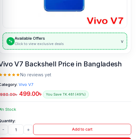
Available Offers
v
%
Click to view exclusive deals
Vivo V7 Backshell Price in Bangladesh
No reviews yet
Category:
Vivo V7
499.00
৳
980.00
৳
You Save TK.481 (49%)
In Stock
-
+
Add to cart