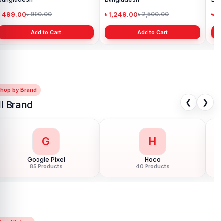
৳ 499.00
৳ 980.00
Add to Cart
Shop by Brand
❮
❯
ll Brand
G
H
Google Pixel
Hoco
85 Products
40 Products