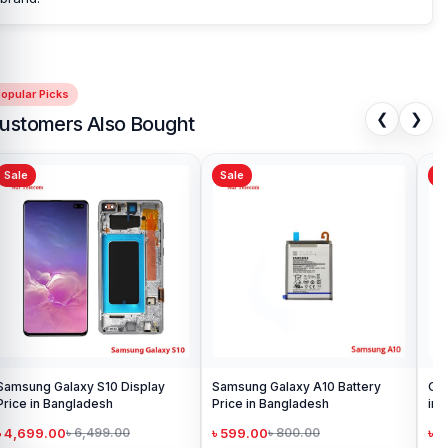
opular Picks
❮
❯
ustomers Also Bought
Sale
Sale
Sa
Samsung Galaxy S10 Display
Samsung Galaxy A10 Battery
Ori
Price in Bangladesh
Price in Bangladesh
in 
৳ 4,699.00
৳ 599.00
৳ 1
৳ 6,499.00
৳ 800.00