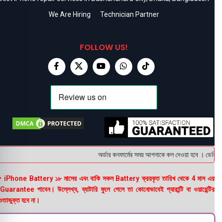
We Are Hiring
Technician Partner
FOLLOW US!
অর্ডার কনফার্মের সময় আপনাকে কল দেওয়া হবে । ডেলিভারি
 iPhone Battery ১৮ মাসের এবং বাকি সকল Battery ক্রয়কৃত তারিখ থেকে 4 মাস এর
uarantee পাবেন। উল্লেখ্য, ব্যাটারি ফুলে গেলে তা কোনোভাবেই গ্যারান্টি বা ওয়ারেন্টির
তাভুক্ত হবে না।