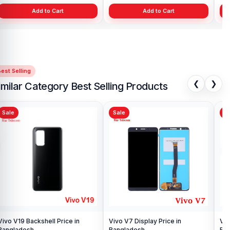
Add to Cart
Add to Cart
est Selling
❮
❯
imilar Category Best Selling Products
Sale
Sale
Sa
Vivo V17 Pro Backshell Price in
Viv
Bangladesh
Ba
৳ 499.00
৳ 
৳ 900.00
Add to Cart
Vivo V5 Backshell Price in
Bangladesh