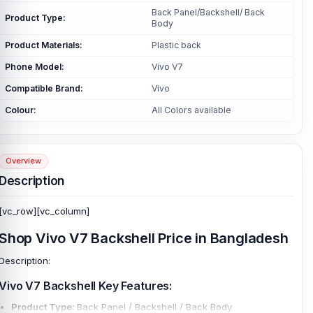
Back Panel/Backshell/ Back
Product Type:
Body
Product Materials:
Plastic back
Phone Model:
Vivo V7
Compatible Brand:
Vivo
Colour:
All Colors available
Overview
Description
[vc_row][vc_column]
Shop Vivo V7 Backshell Price in Bangladesh
Description:
Vivo V7 Backshell Key Features:
Product Type:
Back Panel / Backshell / Back Body