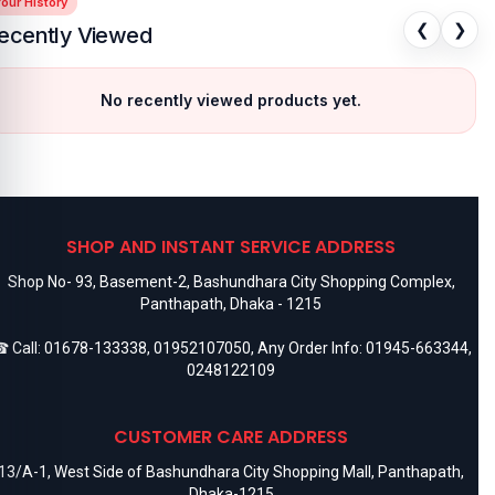
our History
❮
❯
ecently Viewed
No recently viewed products yet.
SHOP AND INSTANT SERVICE ADDRESS
Shop No- 93, Basement-2, Bashundhara City Shopping Complex,
Panthapath, Dhaka - 1215
 Call:
01678-133338
,
01952107050
, Any Order Info:
01945-663344
,
0248122109
CUSTOMER CARE ADDRESS
13/A-1, West Side of Bashundhara City Shopping Mall, Panthapath,
Dhaka-1215