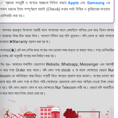
✅ গ্রাহক সন্তুষ্টি ও পণ্যের স্বচ্ছতা নিশ্চিত করতে
Apple
এবং
Samsung
এর
সকল ধরনের ট্যাব সম্পূর্ণরূপে যাচাই (Check) করার পরই বিক্রি ও কুরিয়ারের মাধ্যমে
ডেলিভারি করা হয়।
 আপনার ক্রয়কৃত ডিসপ্লে স্থায়ী ভাবে লাগানোর আগে মোবাইলে লাগিয়ে চেক করে নিবেন কালার
ং অন্যান্য বিষয় ঠিক আছে কিনা। শতভাগ নিশ্চিত হয়ে পলি তুলবেন। পলি তোলা বা আঠা লাগানো
সপ্লেতে ❌Warranty প্রদান করা হয় না।
ডলারের(💲) রেট কম বেশির জন্য পণ্যের দাম যেকোন সময় বাড়তে বা কমতে পারে। পণ্য ডেলিভারির
 ডলার রেট অনুযায়ী পণ্যের দাম নির্ধারণ করা হয়।
বিঃ দ্রঃ- আমাদের সম্মানীত ক্রেতাগন Website, Whatsapp, Messenger এবং সরাসরী
ন করে পণ্য Order করে থাকে। যদি কোন পণ্য stock এ না থাকে সেক্ষেত্রে ক্রেতা Nur
lecom কে অতিরিক্ত সময় দিয়েও পণ্যটি নিতে আগ্রহ প্রকাশ করে থাকেন। পণ্যের গুনগত মান
বেচনা করে যদি কোন পণ্য না দিতে পারি সেক্ষেত্রে ক্রেতাকে ফোন করে অগ্রিম নেওয়া টাকা ফেরত
য়া হয়। যদি কোন ক্রেতা ফোন না ধরে সেক্ষেত্রে Nur Telecom দায়ী নয়। ক্রেতা যদি পরবর্তীতে
ন করে সাথে সাথে টাকা ফেরত দেয়া হয়।