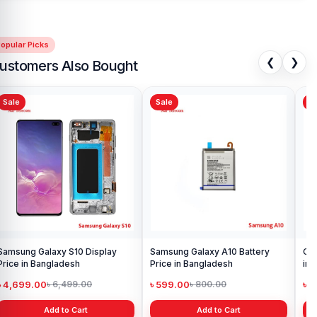
opular Picks
❮
❯
ustomers Also Bought
Sale
Sale
Sa
Samsung Galaxy S10 Display
Samsung Galaxy A10 Battery
Ori
Price in Bangladesh
Price in Bangladesh
in 
৳ 4,699.00
৳ 599.00
৳ 1
৳ 6,499.00
৳ 800.00
Add to Cart
Add to Cart