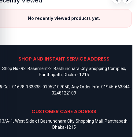
ecently Viewed
No recently viewed products yet.
SHOP AND INSTANT SERVICE ADDRESS
Shop No- 93, Basement-2, Bashundhara City Shopping Complex,
Panthapath, Dhaka - 1215
 Call:
01678-133338
,
01952107050
, Any Order Info:
01945-663344
,
0248122109
CUSTOMER CARE ADDRESS
13/A-1, West Side of Bashundhara City Shopping Mall, Panthapath,
Dhaka-1215