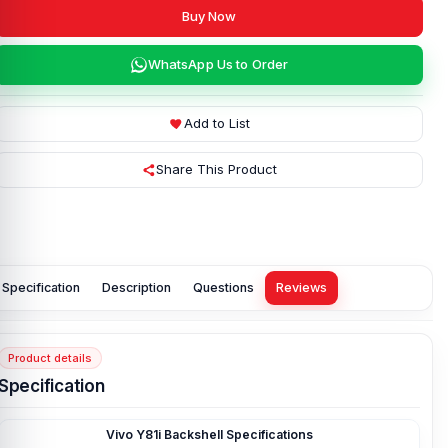
Buy Now
WhatsApp Us to Order
Add to List
Share This Product
Specification
Description
Questions
Reviews
Product details
Specification
Vivo Y81i Backshell Specifications