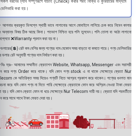
সকল ধরনের ট্যাব সম্পূর্ণরূপে যাচাই (Check) করার পরই বিক্রি ও কুরিয়ারের মাধ্যমে
ডেলিভারি করা হয়।
 আপনার ক্রয়কৃত ডিসপ্লে স্থায়ী ভাবে লাগানোর আগে মোবাইলে লাগিয়ে চেক করে নিবেন কালার
ং অন্যান্য বিষয় ঠিক আছে কিনা। শতভাগ নিশ্চিত হয়ে পলি তুলবেন। পলি তোলা বা আঠা লাগানো
সপ্লেতে ❌Warranty প্রদান করা হয় না।
ডলারের(💲) রেট কম বেশির জন্য পণ্যের দাম যেকোন সময় বাড়তে বা কমতে পারে। পণ্য ডেলিভারির
 ডলার রেট অনুযায়ী পণ্যের দাম নির্ধারণ করা হয়।
বিঃ দ্রঃ- আমাদের সম্মানীত ক্রেতাগন Website, Whatsapp, Messenger এবং সরাসরী
ন করে পণ্য Order করে থাকে। যদি কোন পণ্য stock এ না থাকে সেক্ষেত্রে ক্রেতা Nur
lecom কে অতিরিক্ত সময় দিয়েও পণ্যটি নিতে আগ্রহ প্রকাশ করে থাকেন। পণ্যের গুনগত মান
বেচনা করে যদি কোন পণ্য না দিতে পারি সেক্ষেত্রে ক্রেতাকে ফোন করে অগ্রিম নেওয়া টাকা ফেরত
য়া হয়। যদি কোন ক্রেতা ফোন না ধরে সেক্ষেত্রে Nur Telecom দায়ী নয়। ক্রেতা যদি পরবর্তীতে
ন করে সাথে সাথে টাকা ফেরত দেয়া হয়।