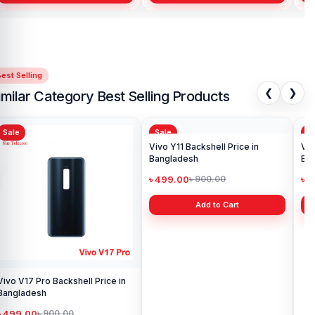
est Selling
❮
❯
imilar Category Best Selling Products
Sale
Sale
Sa
Vivo V17 Pro Backshell Price in
Vivo Y11 Backshell Price in
Viv
Bangladesh
Bangladesh
Ba
৳ 499.00
৳ 499.00
৳ 
৳ 900.00
৳ 900.00