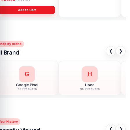
Add to Cart
Add to Cart
Shop by Brand
❮
❯
ll Brand
G
H
Google Pixel
Hoco
85 Products
40 Products
our History
❮
❯