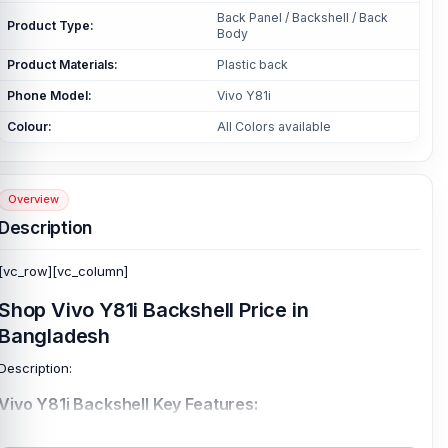
Back Panel / Backshell / Back
Product Type:
Body
Product Materials:
Plastic back
Phone Model:
Vivo Y81i
Colour:
All Colors available
Overview
Description
[vc_row][vc_column]
Shop Vivo Y81i Backshell Price in
Bangladesh
Description:
Vivo Y81i Backshell Key Features:
Product Type:
Back Panel / Backshell / Back Body