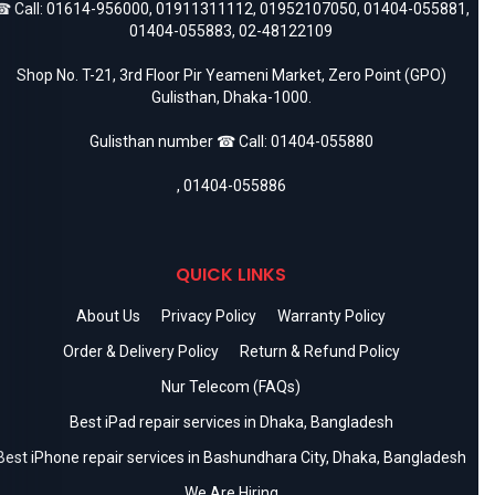
 Call:
01614-956000
,
01911311112
,
01952107050
,
01404-055881
,
01404-055883
,
02-48122109
Shop No. T-21, 3rd Floor Pir Yeameni Market, Zero Point (GPO)
Gulisthan, Dhaka-1000.
Gulisthan number ☎ Call:
01404-055880
,
01404-055886
QUICK LINKS
About Us
Privacy Policy
Warranty Policy
Order & Delivery Policy
Return & Refund Policy
Nur Telecom (FAQs)
Best iPad repair services in Dhaka, Bangladesh
Best iPhone repair services in Bashundhara City, Dhaka, Bangladesh
We Are Hiring