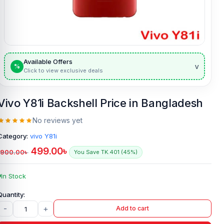
Available Offers
v
%
Click to view exclusive deals
Vivo Y81i Backshell Price in Bangladesh
No reviews yet
Category:
vivo Y81i
499.00
৳
900.00
৳
You Save TK.401 (45%)
In Stock
-
+
Add to cart