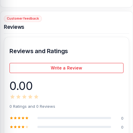
shop address is
Shop No. 93, Basement-2, Bashundhara City
Shopping Complex
, Panthapath, Dhaka – 1215.
Customer feedback
Reviews
[/vc_column][/vc_row]
Reviews and Ratings
Write a Review
0.00
0 Ratings and 0 Reviews
0
0