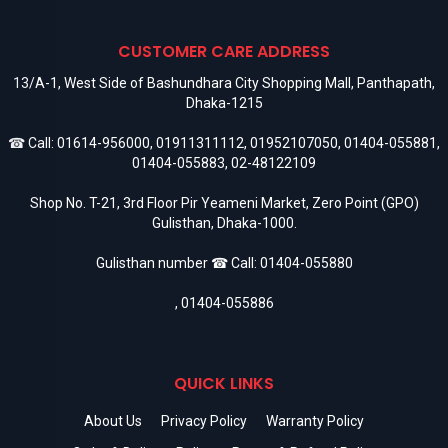
CUSTOMER CARE ADDRESS
13/A-1, West Side of Bashundhara City Shopping Mall, Panthapath,
Dhaka-1215
☎ Call:
01614-956000
,
01911311112
,
01952107050
,
01404-055881
,
01404-055883
,
02-48122109
Shop No. T-21, 3rd Floor Pir Yeameni Market, Zero Point (GPO)
Gulisthan, Dhaka-1000.
Gulisthan number ☎ Call:
01404-055880
,
01404-055886
QUICK LINKS
About Us
Privacy Policy
Warranty Policy