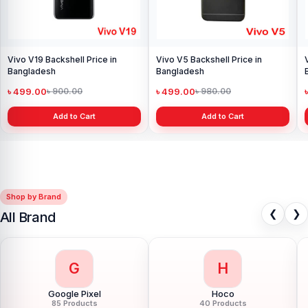
Vivo V17 Pro Backshell Price in
Bangladesh
৳ 499.00
৳ 900.00
Add to Cart
Shop by Brand
❮
❯
All Brand
G
H
Google Pixel
Hoco
85 Products
40 Products