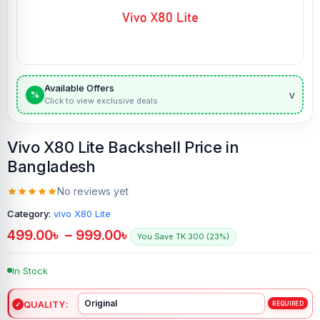
Available Offers
v
%
Click to view exclusive deals
Vivo X80 Lite Backshell Price in
Bangladesh
No reviews yet
Category:
vivo X80 Lite
499.00
৳
–
999.00
৳
You Save TK.300 (23%)
In Stock
QUALITY