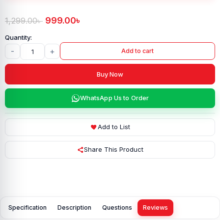
999.00
৳
1,299.00
৳
-
+
Add to cart
Buy Now
WhatsApp Us to Order
Add to List
Share This Product
Specification
Description
Questions
Reviews