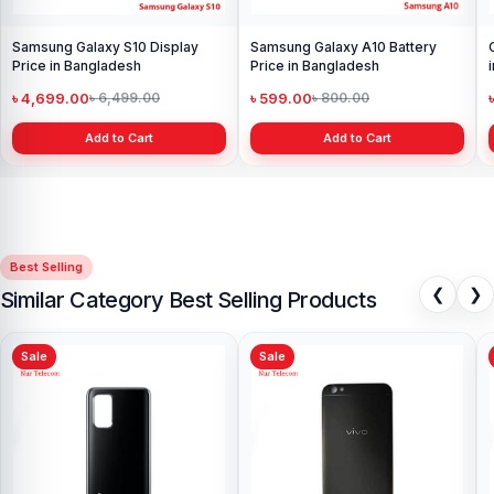
Samsung Galaxy S10 Display
Samsung Galaxy A10 Battery
Price in Bangladesh
Price in Bangladesh
৳ 4,699.00
৳ 599.00
৳ 6,499.00
৳ 800.00
Add to Cart
Add to Cart
Best Selling
❮
❯
Similar Category Best Selling Products
Sale
Sale
Vivo Y11 Backshell Price in
Bangladesh
৳ 499.00
৳ 900.00
Add to Cart