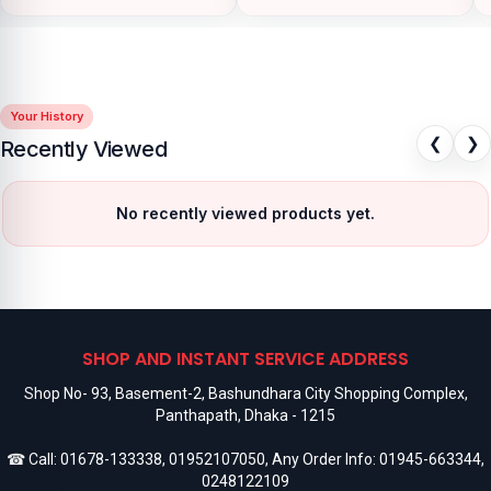
Your History
❮
❯
Recently Viewed
No recently viewed products yet.
SHOP AND INSTANT SERVICE ADDRESS
Shop No- 93, Basement-2, Bashundhara City Shopping Complex,
Panthapath, Dhaka - 1215
☎ Call:
01678-133338
,
01952107050
, Any Order Info:
01945-663344
,
0248122109