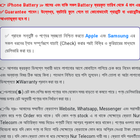
👉 iPhone Battery ১৮ মাসের এবং বাকি সকল Battery ক্রয়কৃত তারিখ থেকে 4 মাস এর
✅Guarantee পাবেন। উল্লেখ্য, ব্যাটারি ফুলে গেলে তা কোনোভাবেই গ্যারান্টি বা ওয়ারেন্টির
আওতাভুক্ত হবে না।
✅ গ্রাহক সন্তুষ্টি ও পণ্যের স্বচ্ছতা নিশ্চিত করতে
Apple
এবং
Samsung
এর
সকল ধরনের ট্যাব সম্পূর্ণরূপে যাচাই (Check) করার পরই বিক্রি ও কুরিয়ারের মাধ্যমে
ডেলিভারি করা হয়।
👉 আপনার ক্রয়কৃত ডিসপ্লে স্থায়ী ভাবে লাগানোর আগে মোবাইলে লাগিয়ে চেক করে নিবেন কালার
এবং অন্যান্য বিষয় ঠিক আছে কিনা। শতভাগ নিশ্চিত হয়ে পলি তুলবেন। পলি তোলা বা আঠা লাগানো
ডিসপ্লেতে ❌Warranty প্রদান করা হয় না।
👉ডলারের(💲) রেট কম বেশির জন্য পণ্যের দাম যেকোন সময় বাড়তে বা কমতে পারে। পণ্য ডেলিভারির
সময় ডলার রেট অনুযায়ী পণ্যের দাম নির্ধারণ করা হয়।
👉বিঃ দ্রঃ- আমাদের সম্মানীত ক্রেতাগন Website, Whatsapp, Messenger এবং সরাসরী
ফোন করে পণ্য Order করে থাকে। যদি কোন পণ্য stock এ না থাকে সেক্ষেত্রে ক্রেতা Nur
Telecom কে অতিরিক্ত সময় দিয়েও পণ্যটি নিতে আগ্রহ প্রকাশ করে থাকেন। পণ্যের গুনগত মান
বিবেচনা করে যদি কোন পণ্য না দিতে পারি সেক্ষেত্রে ক্রেতাকে ফোন করে অগ্রিম নেওয়া টাকা ফেরত
দেয়া হয়। যদি কোন ক্রেতা ফোন না ধরে সেক্ষেত্রে Nur Telecom দায়ী নয়। ক্রেতা যদি পরবর্তীতে