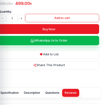
499.00
৳
899.00
৳
-
+
Add to cart
Buy Now
WhatsApp Us to Order
Add to List
Share This Product
Specification
Description
Questions
Reviews