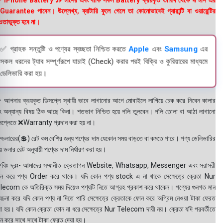
 iPhone Battery ১৮ মাসের এবং বাকি সকল Battery ক্রয়কৃত তারিখ থেকে 4 মাস এর
uarantee পাবেন। উল্লেখ্য, ব্যাটারি ফুলে গেলে তা কোনোভাবেই গ্যারান্টি বা ওয়ারেন্টির
তাভুক্ত হবে না।
✅ গ্রাহক সন্তুষ্টি ও পণ্যের স্বচ্ছতা নিশ্চিত করতে
Apple
এবং
Samsung
এর
সকল ধরনের ট্যাব সম্পূর্ণরূপে যাচাই (Check) করার পরই বিক্রি ও কুরিয়ারের মাধ্যমে
ডেলিভারি করা হয়।
 আপনার ক্রয়কৃত ডিসপ্লে স্থায়ী ভাবে লাগানোর আগে মোবাইলে লাগিয়ে চেক করে নিবেন কালার
ং অন্যান্য বিষয় ঠিক আছে কিনা। শতভাগ নিশ্চিত হয়ে পলি তুলবেন। পলি তোলা বা আঠা লাগানো
সপ্লেতে ❌Warranty প্রদান করা হয় না।
ডলারের(💲) রেট কম বেশির জন্য পণ্যের দাম যেকোন সময় বাড়তে বা কমতে পারে। পণ্য ডেলিভারির
 ডলার রেট অনুযায়ী পণ্যের দাম নির্ধারণ করা হয়।
বিঃ দ্রঃ- আমাদের সম্মানীত ক্রেতাগন Website, Whatsapp, Messenger এবং সরাসরী
ন করে পণ্য Order করে থাকে। যদি কোন পণ্য stock এ না থাকে সেক্ষেত্রে ক্রেতা Nur
lecom কে অতিরিক্ত সময় দিয়েও পণ্যটি নিতে আগ্রহ প্রকাশ করে থাকেন। পণ্যের গুনগত মান
বেচনা করে যদি কোন পণ্য না দিতে পারি সেক্ষেত্রে ক্রেতাকে ফোন করে অগ্রিম নেওয়া টাকা ফেরত
য়া হয়। যদি কোন ক্রেতা ফোন না ধরে সেক্ষেত্রে Nur Telecom দায়ী নয়। ক্রেতা যদি পরবর্তীতে
ন করে সাথে সাথে টাকা ফেরত দেয়া হয়।