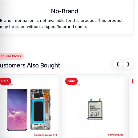
No-Brand
Brand information is not available for this product. This product
may be listed without a specific brand name.
opular Picks
❮
❯
ustomers Also Bought
Sale
Sale
Sa