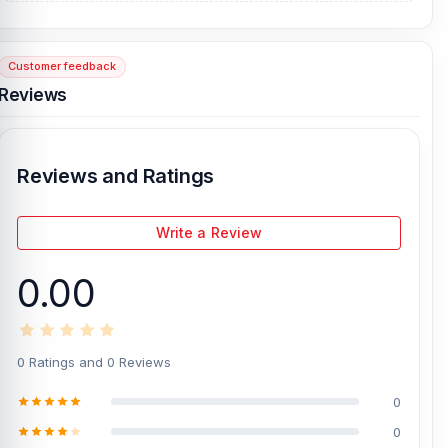
customer support from our expert technicians at Nur Telecom. Our
shop address is
Shop No. 93, Basement-2, Bashundhara City
Shopping Complex
, Panthapath, Dhaka – 1215.
Customer feedback
Reviews
[/vc_column][/vc_row]
Reviews and Ratings
Write a Review
0.00
0 Ratings and 0 Reviews
0
0