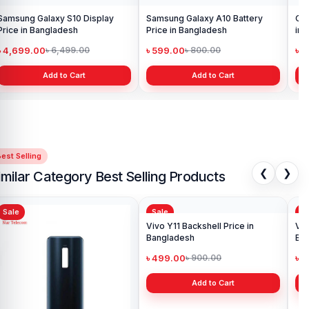
Samsung Galaxy S10 Display
Samsung Galaxy A10 Battery
Ori
Price in Bangladesh
Price in Bangladesh
in 
৳ 4,699.00
৳ 599.00
৳ 1
৳ 6,499.00
৳ 800.00
Add to Cart
Add to Cart
est Selling
❮
❯
imilar Category Best Selling Products
Sale
Sale
Sa