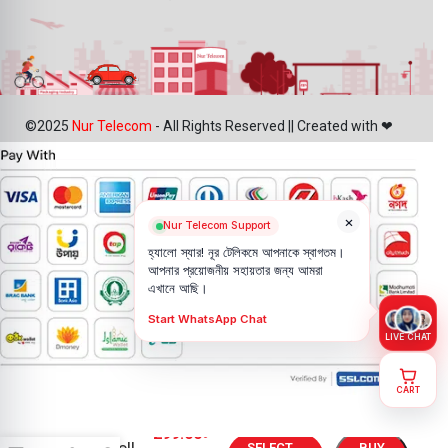
©2025
Nur Telecom
- All Rights Reserved || Created with ❤
×
Nur Telecom Support
হ্যালো স্যার! নূর টেলিকমে আপনাকে স্বাগতম।
আপনার প্রয়োজনীয় সহায়তার জন্য আমরা
এখানে আছি।
Start WhatsApp Chat
LIVE CHAT
CART
Vivo Y18t
299.00
৳
SELECT
BUY