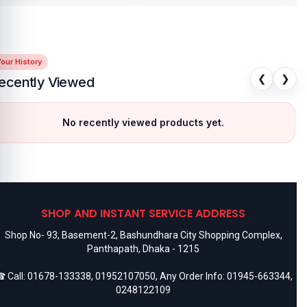
our History
❮
❯
ecently Viewed
No recently viewed products yet.
SHOP AND INSTANT SERVICE ADDRESS
Shop No- 93, Basement-2, Bashundhara City Shopping Complex,
Panthapath, Dhaka - 1215
 Call:
01678-133338
,
01952107050
, Any Order Info:
01945-663344
,
0248122109