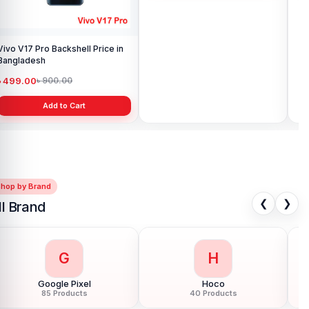
Vivo V17 Pro Backshell Price in
Vivo Y11 Backshell Price in
Viv
Bangladesh
Bangladesh
Ba
৳ 499.00
৳ 499.00
৳ 
৳ 900.00
৳ 900.00
Add to Cart
Add to Cart
Shop by Brand
❮
❯
ll Brand
G
H
Google Pixel
Hoco
85 Products
40 Products