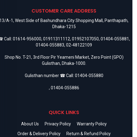
CUSTOMER CARE ADDRESS
13/A-1, West Side of Bashundhara City Shopping Mall, Panthapath,
Dhaka-1215
 Call:
01614-956000
,
01911311112
,
01952107050
,
01404-055881
,
01404-055883
,
02-48122109
Shop No. T-21, 3rd Floor Pir Yeameni Market, Zero Point (GPO)
Gulisthan, Dhaka-1000.
Gulisthan number ☎ Call:
01404-055880
,
01404-055886
QUICK LINKS
About Us
Privacy Policy
Warranty Policy
Order & Delivery Policy
Return & Refund Policy