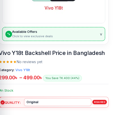
Available Offers
v
%
Click to view exclusive deals
Vivo Y18t Backshell Price in Bangladesh
No reviews yet
Category:
Vivo Y18t
299.00
৳
–
499.00
৳
You Save TK.400 (44%)
In Stock
QUALITY