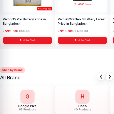
Vivo V15 Pro Battery Price in
Vivo iQOO Neo 6 Battery Latest
Bangladesh
Price in Bangladesh
৳ 599.00
৳ 999.00
৳ 800.00
৳ 1,499.00
Add to Cart
Add to Cart
Shop by Brand
❮
❯
All Brand
G
H
Google Pixel
Hoco
85 Products
40 Products