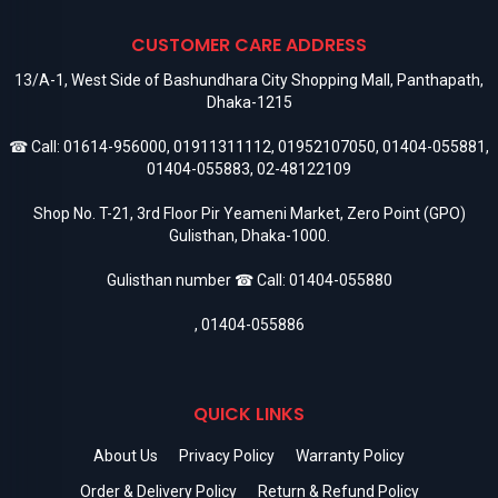
CUSTOMER CARE ADDRESS
13/A-1, West Side of Bashundhara City Shopping Mall, Panthapath,
Dhaka-1215
☎ Call:
01614-956000
,
01911311112
,
01952107050
,
01404-055881
,
01404-055883
,
02-48122109
Shop No. T-21, 3rd Floor Pir Yeameni Market, Zero Point (GPO)
Gulisthan, Dhaka-1000.
Gulisthan number ☎ Call:
01404-055880
,
01404-055886
QUICK LINKS
About Us
Privacy Policy
Warranty Policy
Order & Delivery Policy
Return & Refund Policy