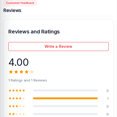
Customer feedback
[/vc_column][/vc_row]
Reviews
Reviews and Ratings
Write a Review
4.00
1 Ratings and 1 Reviews
0
1
0
0