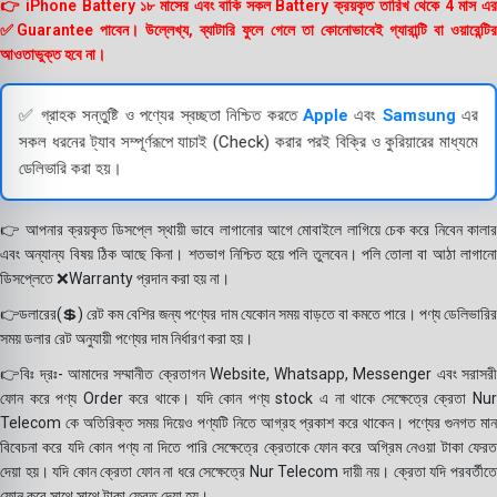
👉 iPhone Battery ১৮ মাসের এবং বাকি সকল Battery ক্রয়কৃত তারিখ থেকে 4 মাস এর
✅Guarantee পাবেন। উল্লেখ্য, ব্যাটারি ফুলে গেলে তা কোনোভাবেই গ্যারান্টি বা ওয়ারেন্টির
আওতাভুক্ত হবে না।
✅ গ্রাহক সন্তুষ্টি ও পণ্যের স্বচ্ছতা নিশ্চিত করতে
Apple
এবং
Samsung
এর
সকল ধরনের ট্যাব সম্পূর্ণরূপে যাচাই (Check) করার পরই বিক্রি ও কুরিয়ারের মাধ্যমে
ডেলিভারি করা হয়।
👉 আপনার ক্রয়কৃত ডিসপ্লে স্থায়ী ভাবে লাগানোর আগে মোবাইলে লাগিয়ে চেক করে নিবেন কালার
এবং অন্যান্য বিষয় ঠিক আছে কিনা। শতভাগ নিশ্চিত হয়ে পলি তুলবেন। পলি তোলা বা আঠা লাগানো
ডিসপ্লেতে ❌Warranty প্রদান করা হয় না।
👉ডলারের(💲) রেট কম বেশির জন্য পণ্যের দাম যেকোন সময় বাড়তে বা কমতে পারে। পণ্য ডেলিভারির
সময় ডলার রেট অনুযায়ী পণ্যের দাম নির্ধারণ করা হয়।
👉বিঃ দ্রঃ- আমাদের সম্মানীত ক্রেতাগন Website, Whatsapp, Messenger এবং সরাসরী
ফোন করে পণ্য Order করে থাকে। যদি কোন পণ্য stock এ না থাকে সেক্ষেত্রে ক্রেতা Nur
Telecom কে অতিরিক্ত সময় দিয়েও পণ্যটি নিতে আগ্রহ প্রকাশ করে থাকেন। পণ্যের গুনগত মান
বিবেচনা করে যদি কোন পণ্য না দিতে পারি সেক্ষেত্রে ক্রেতাকে ফোন করে অগ্রিম নেওয়া টাকা ফেরত
দেয়া হয়। যদি কোন ক্রেতা ফোন না ধরে সেক্ষেত্রে Nur Telecom দায়ী নয়। ক্রেতা যদি পরবর্তীতে
ফোন করে সাথে সাথে টাকা ফেরত দেয়া হয়।