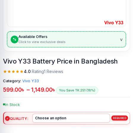
Available Offers
v
%
Click to view exclusive deals
Vivo Y33 Battery Price in Bangladesh
4.0
Rating
1 Reviews
Category:
Vivo Y33
599.00
৳
–
1,149.00
৳
You Save TK.251 (18%)
In Stock
QUALITY