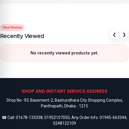
Your History
❮
❯
Recently Viewed
No recently viewed products yet.
SHOP AND INSTANT SERVICE ADDRESS
Shop No- 93, Basement-2, Bashundhara City Shopping Complex,
Panthapath, Dhaka - 1215
☎ Call:
01678-133338
,
01952107050
, Any Order Info:
01945-663344
,
0248122109