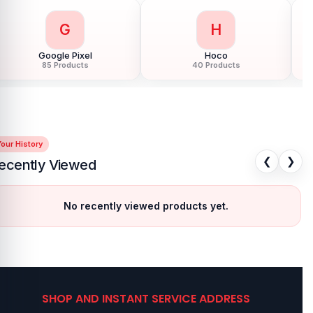
G
H
Google Pixel
Hoco
85 Products
40 Products
our History
❮
❯
ecently Viewed
No recently viewed products yet.
SHOP AND INSTANT SERVICE ADDRESS