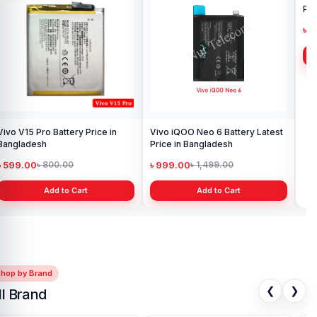
Vivo V15 Pro Battery Price in
Vivo iQOO Neo 6 Battery Latest
Ori
Bangladesh
Price in Bangladesh
Pri
৳ 599.00
৳ 999.00
৳ 
৳ 800.00
৳ 1,499.00
Add to Cart
Add to Cart
Shop by Brand
❮
❯
ll Brand