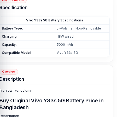
Product details
Specification
Vivo Y33s 5G Battery Specifications
Battery Type:
Li-Polymer, Non-Removable
Charging:
18W wired
Capacity:
5000 mAh
Compatible Model:
Vivo Y33s 5G
Overview
Description
[vc_row][vc_column]
Buy Original Vivo Y33s 5G Battery Price in
Bangladesh
Description: