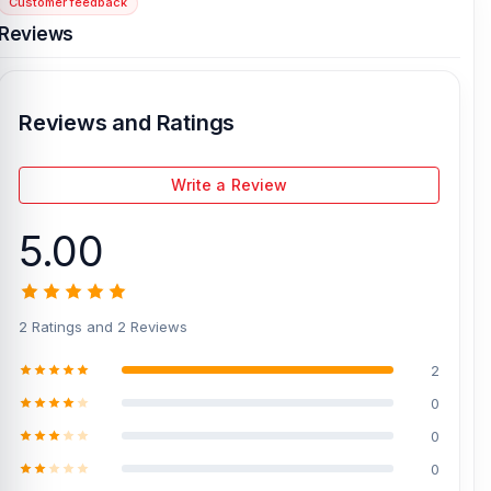
Customer feedback
[/vc_column][/vc_row]
Reviews
Reviews and Ratings
Write a Review
5.00
2 Ratings and 2 Reviews
2
0
0
0