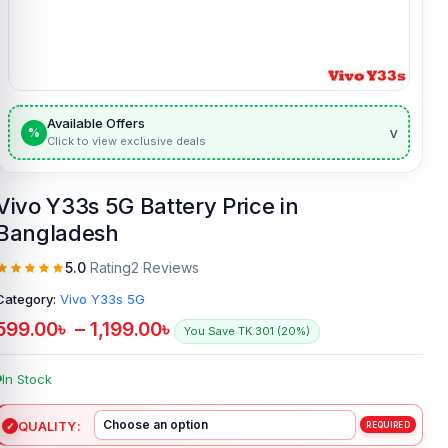
Available Offers
v
%
Click to view exclusive deals
Vivo Y33s 5G Battery Price in
Bangladesh
5.0
Rating
2 Reviews
Category:
Vivo Y33s 5G
599.00
৳
–
1,199.00
৳
You Save TK.301 (20%)
In Stock
QUALITY