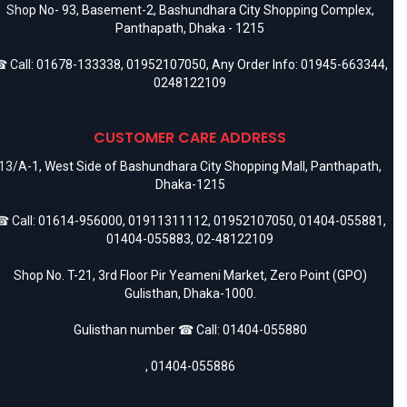
Shop No- 93, Basement-2, Bashundhara City Shopping Complex,
Panthapath, Dhaka - 1215
 Call:
01678-133338
,
01952107050
, Any Order Info:
01945-663344
,
0248122109
CUSTOMER CARE ADDRESS
13/A-1, West Side of Bashundhara City Shopping Mall, Panthapath,
Dhaka-1215
 Call:
01614-956000
,
01911311112
,
01952107050
,
01404-055881
,
01404-055883
,
02-48122109
Shop No. T-21, 3rd Floor Pir Yeameni Market, Zero Point (GPO)
Gulisthan, Dhaka-1000.
Gulisthan number ☎ Call:
01404-055880
,
01404-055886