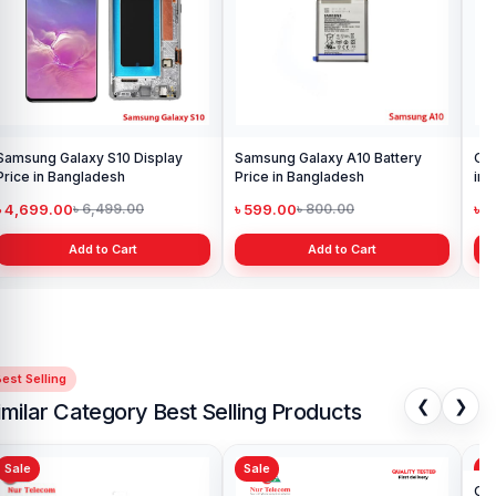
Samsung Galaxy S10 Display
Samsung Galaxy A10 Battery
Ori
Price in Bangladesh
Price in Bangladesh
in 
৳ 4,699.00
৳ 599.00
৳ 1
৳ 6,499.00
৳ 800.00
Add to Cart
Add to Cart
est Selling
❮
❯
imilar Category Best Selling Products
Sale
Sale
Sa