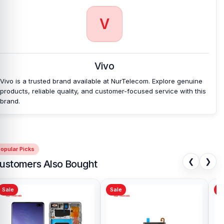
V
Vivo
Vivo is a trusted brand available at NurTelecom. Explore genuine
products, reliable quality, and customer-focused service with this
brand.
opular Picks
❮
❯
ustomers Also Bought
Sale
Sale
Sa