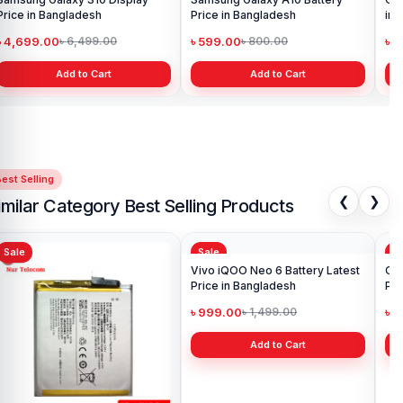
Price in Bangladesh
Price in Bangladesh
in 
৳ 4,699.00
৳ 599.00
৳ 1
৳ 6,499.00
৳ 800.00
Add to Cart
Add to Cart
est Selling
❮
❯
imilar Category Best Selling Products
Sale
Sale
Sa