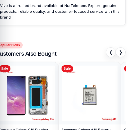
Vivo is a trusted brand available at NurTelecom. Explore genuine
products, reliable quality, and customer-focused service with this
brand.
opular Picks
❮
❯
ustomers Also Bought
Sale
Sale
Sa
Samsung Galaxy S10 Display
Samsung Galaxy A10 Battery
Ori