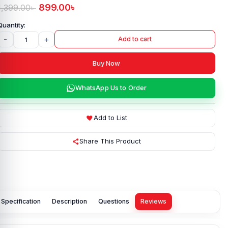
899.00
৳
1,399.00
৳
-
+
Add to cart
Buy Now
WhatsApp Us to Order
Add to List
Share This Product
Specification
Description
Questions
Reviews