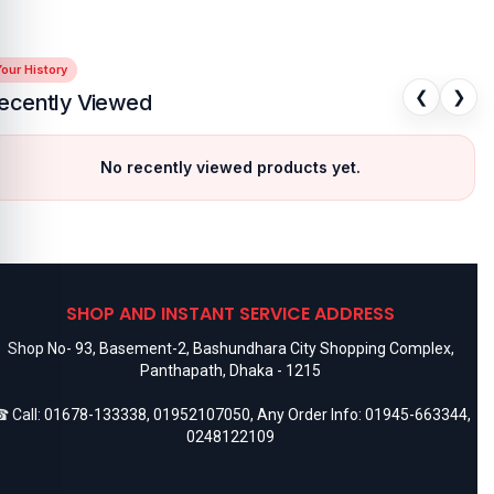
our History
❮
❯
ecently Viewed
No recently viewed products yet.
SHOP AND INSTANT SERVICE ADDRESS
Shop No- 93, Basement-2, Bashundhara City Shopping Complex,
Panthapath, Dhaka - 1215
 Call:
01678-133338
,
01952107050
, Any Order Info:
01945-663344
,
0248122109