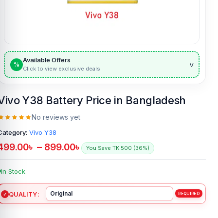
Available Offers
v
%
Click to view exclusive deals
Vivo Y38 Battery Price in Bangladesh
No reviews yet
Category:
Vivo Y38
499.00
৳
–
899.00
৳
You Save TK.500 (36%)
In Stock
QUALITY