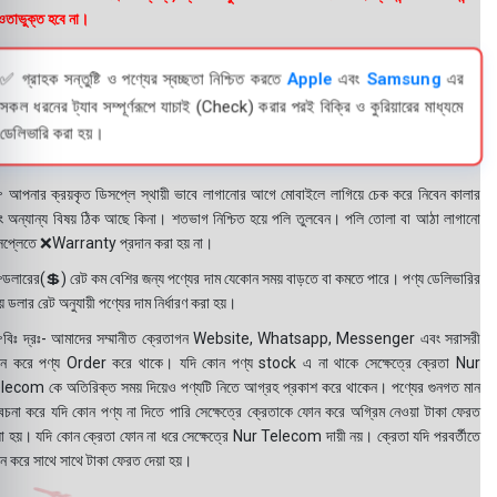
তাভুক্ত হবে না।
✅ গ্রাহক সন্তুষ্টি ও পণ্যের স্বচ্ছতা নিশ্চিত করতে
Apple
এবং
Samsung
এর
সকল ধরনের ট্যাব সম্পূর্ণরূপে যাচাই (Check) করার পরই বিক্রি ও কুরিয়ারের মাধ্যমে
ডেলিভারি করা হয়।
 আপনার ক্রয়কৃত ডিসপ্লে স্থায়ী ভাবে লাগানোর আগে মোবাইলে লাগিয়ে চেক করে নিবেন কালার
ং অন্যান্য বিষয় ঠিক আছে কিনা। শতভাগ নিশ্চিত হয়ে পলি তুলবেন। পলি তোলা বা আঠা লাগানো
সপ্লেতে ❌Warranty প্রদান করা হয় না।
ডলারের(💲) রেট কম বেশির জন্য পণ্যের দাম যেকোন সময় বাড়তে বা কমতে পারে। পণ্য ডেলিভারির
 ডলার রেট অনুযায়ী পণ্যের দাম নির্ধারণ করা হয়।
বিঃ দ্রঃ- আমাদের সম্মানীত ক্রেতাগন Website, Whatsapp, Messenger এবং সরাসরী
ন করে পণ্য Order করে থাকে। যদি কোন পণ্য stock এ না থাকে সেক্ষেত্রে ক্রেতা Nur
lecom কে অতিরিক্ত সময় দিয়েও পণ্যটি নিতে আগ্রহ প্রকাশ করে থাকেন। পণ্যের গুনগত মান
বেচনা করে যদি কোন পণ্য না দিতে পারি সেক্ষেত্রে ক্রেতাকে ফোন করে অগ্রিম নেওয়া টাকা ফেরত
য়া হয়। যদি কোন ক্রেতা ফোন না ধরে সেক্ষেত্রে Nur Telecom দায়ী নয়। ক্রেতা যদি পরবর্তীতে
ন করে সাথে সাথে টাকা ফেরত দেয়া হয়।