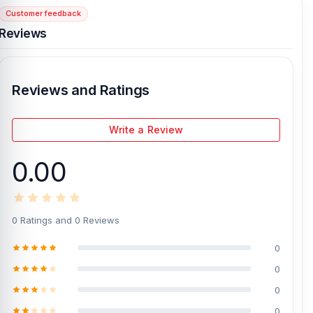
Customer feedback
[/vc_column][/vc_row]
Reviews
Reviews and Ratings
Write a Review
0.00
0 Ratings and 0 Reviews
0
0
0
0