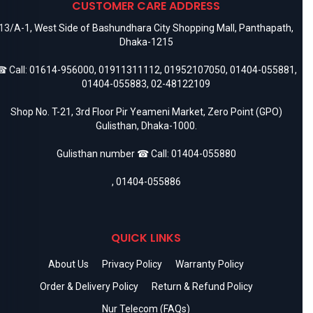
CUSTOMER CARE ADDRESS
13/A-1, West Side of Bashundhara City Shopping Mall, Panthapath,
Dhaka-1215
 Call:
01614-956000
,
01911311112
,
01952107050
,
01404-055881
,
01404-055883
,
02-48122109
Shop No. T-21, 3rd Floor Pir Yeameni Market, Zero Point (GPO)
Gulisthan, Dhaka-1000.
Gulisthan number ☎ Call:
01404-055880
,
01404-055886
QUICK LINKS
About Us
Privacy Policy
Warranty Policy
Order & Delivery Policy
Return & Refund Policy
Nur Telecom (FAQs)