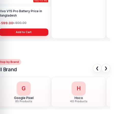
Vivo V15 Pro Battery Price in
Vivo iQOO Neo 6 Battery Latest
Ori
Bangladesh
Price in Bangladesh
Pri
৳ 599.00
৳ 999.00
৳ 
৳ 800.00
৳ 1,499.00
Add to Cart
Add to Cart
Shop by Brand
❮
❯
ll Brand
G
H
Google Pixel
Hoco
85 Products
40 Products