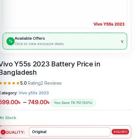
Available Offers
v
%
Click to view exclusive deals
Vivo Y55s 2023 Battery Price in
Bangladesh
5.0
Rating
2 Reviews
Category:
Vivo y55s 2023
599.00
৳
–
749.00
৳
You Save TK.751 (50%)
In Stock
QUALITY