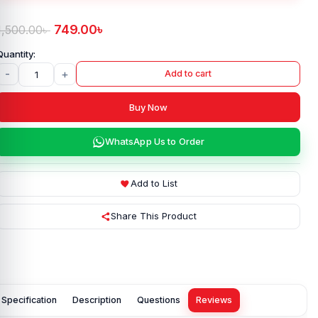
749.00
৳
1,500.00
৳
-
+
Add to cart
Buy Now
WhatsApp Us to Order
Add to List
Share This Product
Specification
Description
Questions
Reviews