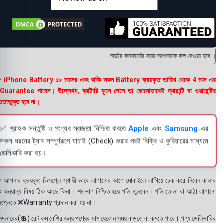
অর্ডার কনফার্মের সময় আপনাকে কল দেওয়া হবে । ডেলি
 iPhone Battery ১৮ মাসের এবং বাকি সকল Battery ক্রয়কৃত তারিখ থেকে 4 মাস এর
uarantee পাবেন। উল্লেখ্য, ব্যাটারি ফুলে গেলে তা কোনোভাবেই গ্যারান্টি বা ওয়ারেন্টির
তাভুক্ত হবে না।
✅ গ্রাহক সন্তুষ্টি ও পণ্যের স্বচ্ছতা নিশ্চিত করতে
Apple
এবং
Samsung
এর
সকল ধরনের ট্যাব সম্পূর্ণরূপে যাচাই (Check) করার পরই বিক্রি ও কুরিয়ারের মাধ্যমে
ডেলিভারি করা হয়।
 আপনার ক্রয়কৃত ডিসপ্লে স্থায়ী ভাবে লাগানোর আগে মোবাইলে লাগিয়ে চেক করে নিবেন কালার
ং অন্যান্য বিষয় ঠিক আছে কিনা। শতভাগ নিশ্চিত হয়ে পলি তুলবেন। পলি তোলা বা আঠা লাগানো
সপ্লেতে ❌Warranty প্রদান করা হয় না।
ডলারের(💲) রেট কম বেশির জন্য পণ্যের দাম যেকোন সময় বাড়তে বা কমতে পারে। পণ্য ডেলিভারির