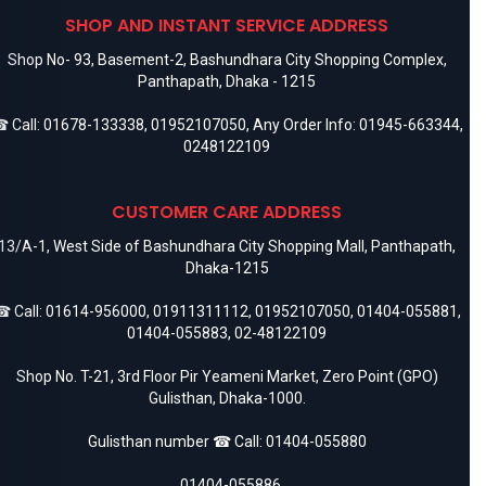
SHOP AND INSTANT SERVICE ADDRESS
Shop No- 93, Basement-2, Bashundhara City Shopping Complex,
Panthapath, Dhaka - 1215
 Call:
01678-133338
,
01952107050
, Any Order Info:
01945-663344
,
0248122109
CUSTOMER CARE ADDRESS
13/A-1, West Side of Bashundhara City Shopping Mall, Panthapath,
Dhaka-1215
 Call:
01614-956000
,
01911311112
,
01952107050
,
01404-055881
,
01404-055883
,
02-48122109
Shop No. T-21, 3rd Floor Pir Yeameni Market, Zero Point (GPO)
Gulisthan, Dhaka-1000.
Gulisthan number ☎ Call:
01404-055880
,
01404-055886