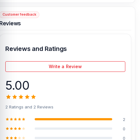
Customer feedback
[/vc_column][/vc_row]
Reviews
Reviews and Ratings
Write a Review
5.00
2 Ratings and 2 Reviews
2
0
0