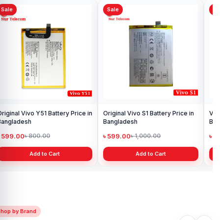
Sale
Sale
Sa
Vivo iQOO Neo 6 Battery Latest
Ori
Price in Bangladesh
Pri
৳ 999.00
৳ 
৳ 1,499.00
Add to Cart
Vivo V15 Pro Battery Price in
Bangladesh
৳ 599.00
৳ 800.00
Add to Cart
Shop by Brand