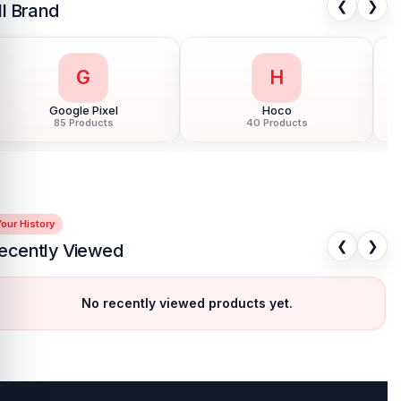
❮
❯
ll Brand
G
H
Google Pixel
Hoco
85 Products
40 Products
our History
❮
❯
ecently Viewed
No recently viewed products yet.