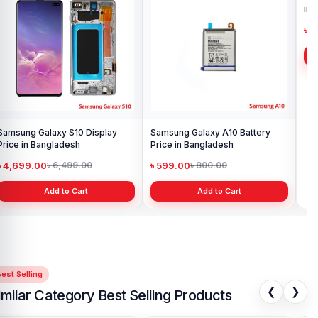
Samsung Galaxy S10 Display
Samsung Galaxy A10 Battery
Ori
Price in Bangladesh
Price in Bangladesh
in 
৳ 4,699.00
৳ 599.00
৳ 1
৳ 6,499.00
৳ 800.00
Add to Cart
Add to Cart
est Selling
❮
❯
imilar Category Best Selling Products