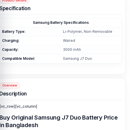
Product details
Specification
Samsung Battery Specifications
Battery Type:
Li-Polymer, Non-Removable
Charging:
Waired
Capacity:
3000 mAh
Compatible Model:
Samsung J7 Duo
Overview
Description
[vc_row][vc_column]
Buy Original Samsung J7 Duo Battery Price
in Bangladesh