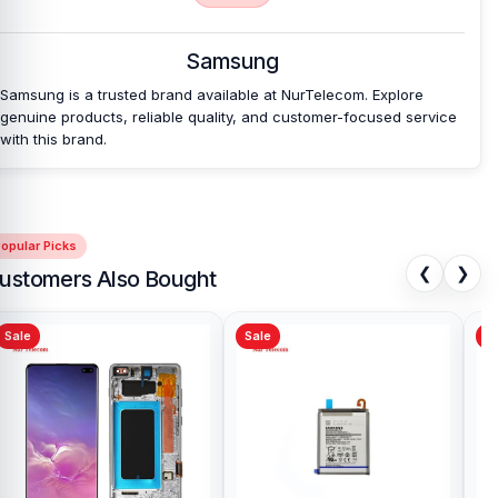
Samsung
Samsung is a trusted brand available at NurTelecom. Explore
genuine products, reliable quality, and customer-focused service
with this brand.
opular Picks
❮
❯
ustomers Also Bought
Sale
Sale
Sa