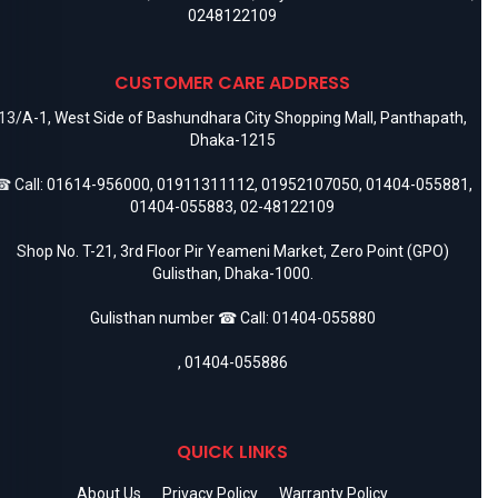
0248122109
CUSTOMER CARE ADDRESS
13/A-1, West Side of Bashundhara City Shopping Mall, Panthapath,
Dhaka-1215
 Call:
01614-956000
,
01911311112
,
01952107050
,
01404-055881
,
01404-055883
,
02-48122109
Shop No. T-21, 3rd Floor Pir Yeameni Market, Zero Point (GPO)
Gulisthan, Dhaka-1000.
Gulisthan number ☎ Call:
01404-055880
,
01404-055886
QUICK LINKS
About Us
Privacy Policy
Warranty Policy