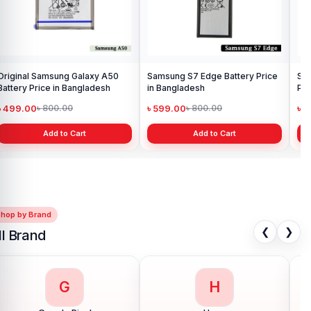
Original Samsung Galaxy A50
Samsung S7 Edge Battery Price
Sa
Battery Price in Bangladesh
in Bangladesh
Pri
৳ 499.00
৳ 599.00
৳ 
৳ 800.00
৳ 800.00
Add to Cart
Add to Cart
Shop by Brand
❮
❯
ll Brand
G
H