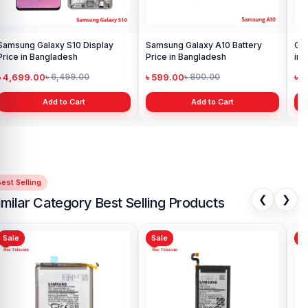
Samsung Galaxy S10 Display
Samsung Galaxy A10 Battery
Ori
Price in Bangladesh
Price in Bangladesh
in 
৳ 4,699.00
৳ 599.00
৳ 1
৳ 6,499.00
৳ 800.00
Add to Cart
Add to Cart
est Selling
❮
❯
imilar Category Best Selling Products
Sale
Sale
Sa