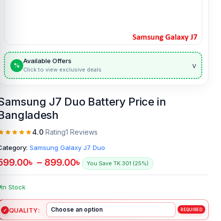
Available Offers
v
%
Click to view exclusive deals
Samsung J7 Duo Battery Price in
Bangladesh
4.0
Rating
1 Reviews
Category:
Samsung Galaxy J7 Duo
599.00
৳
–
899.00
৳
You Save TK.301 (25%)
In Stock
QUALITY