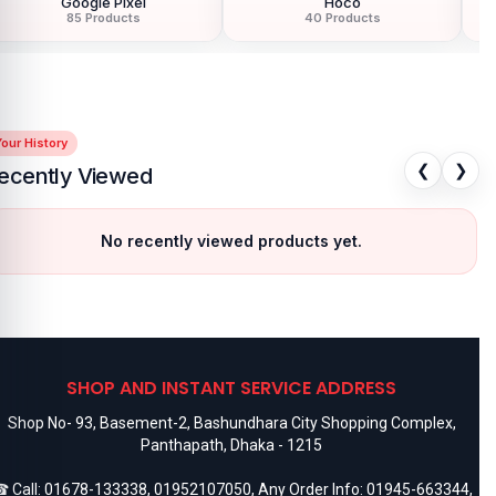
Google Pixel
Hoco
85 Products
40 Products
our History
❮
❯
ecently Viewed
No recently viewed products yet.
SHOP AND INSTANT SERVICE ADDRESS
Shop No- 93, Basement-2, Bashundhara City Shopping Complex,
Panthapath, Dhaka - 1215
 Call:
01678-133338
,
01952107050
, Any Order Info:
01945-663344
,