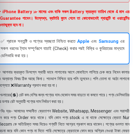
 iPhone Battery ১৮ মাসের এবং বাকি সকল Battery ক্রয়কৃত তারিখ থেকে 4 মাস এর
uarantee পাবেন। উল্লেখ্য, ব্যাটারি ফুলে গেলে তা কোনোভাবেই গ্যারান্টি বা ওয়ারেন্টির
তাভুক্ত হবে না।
✅ গ্রাহক সন্তুষ্টি ও পণ্যের স্বচ্ছতা নিশ্চিত করতে
Apple
এবং
Samsung
এর
সকল ধরনের ট্যাব সম্পূর্ণরূপে যাচাই (Check) করার পরই বিক্রি ও কুরিয়ারের মাধ্যমে
ডেলিভারি করা হয়।
 আপনার ক্রয়কৃত ডিসপ্লে স্থায়ী ভাবে লাগানোর আগে মোবাইলে লাগিয়ে চেক করে নিবেন কালার
ং অন্যান্য বিষয় ঠিক আছে কিনা। শতভাগ নিশ্চিত হয়ে পলি তুলবেন। পলি তোলা বা আঠা লাগানো
সপ্লেতে ❌Warranty প্রদান করা হয় না।
ডলারের(💲) রেট কম বেশির জন্য পণ্যের দাম যেকোন সময় বাড়তে বা কমতে পারে। পণ্য ডেলিভারির
 ডলার রেট অনুযায়ী পণ্যের দাম নির্ধারণ করা হয়।
বিঃ দ্রঃ- আমাদের সম্মানীত ক্রেতাগন Website, Whatsapp, Messenger এবং সরাসরী
ন করে পণ্য Order করে থাকে। যদি কোন পণ্য stock এ না থাকে সেক্ষেত্রে ক্রেতা Nur
lecom কে অতিরিক্ত সময় দিয়েও পণ্যটি নিতে আগ্রহ প্রকাশ করে থাকেন। পণ্যের গুনগত মান
বেচনা করে যদি কোন পণ্য না দিতে পারি সেক্ষেত্রে ক্রেতাকে ফোন করে অগ্রিম নেওয়া টাকা ফেরত