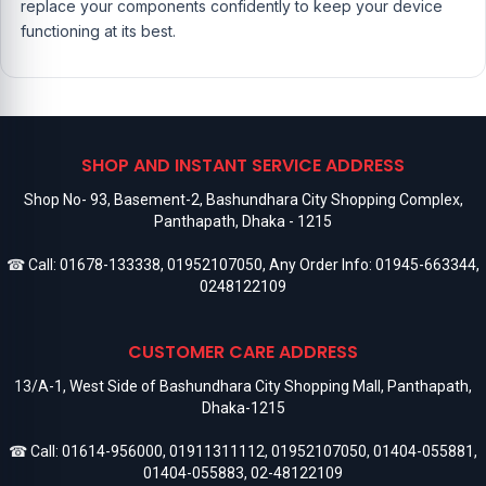
replace your components confidently to keep your device
functioning at its best.
SHOP AND INSTANT SERVICE ADDRESS
Shop No- 93, Basement-2, Bashundhara City Shopping Complex,
Panthapath, Dhaka - 1215
☎ Call:
01678-133338
,
01952107050
, Any Order Info:
01945-663344
,
0248122109
CUSTOMER CARE ADDRESS
13/A-1, West Side of Bashundhara City Shopping Mall, Panthapath,
Dhaka-1215
☎ Call:
01614-956000
,
01911311112
,
01952107050
,
01404-055881
,
01404-055883
,
02-48122109