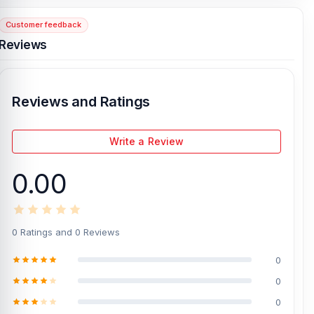
Shopping Complex
, Panthapath, Dhaka – 1215.
Customer feedback
Reviews
[/vc_column][/vc_row]
Reviews and Ratings
Write a Review
0.00
0 Ratings and 0 Reviews
0
0
0