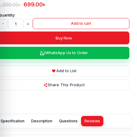
699.00
৳
1,200.00
৳
-
+
Add to cart
Buy Now
WhatsApp Us to Order
Add to List
Share This Product
Specification
Description
Questions
Reviews