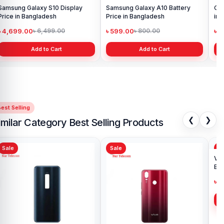
Samsung Galaxy S10 Display
Samsung Galaxy A10 Battery
Ori
Price in Bangladesh
Price in Bangladesh
in 
৳ 4,699.00
৳ 599.00
৳ 1
৳ 6,499.00
৳ 800.00
Add to Cart
Add to Cart
est Selling
❮
❯
imilar Category Best Selling Products
Sale
Sale
Sa