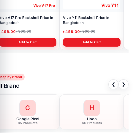
Vivo V17 Pro Backshell Price in
Vivo Y11 Backshell Price in
Viv
Bangladesh
Bangladesh
Ba
৳ 499.00
৳ 499.00
৳ 
৳ 900.00
৳ 900.00
Add to Cart
Add to Cart
Shop by Brand
❮
❯
ll Brand
G
H
Google Pixel
Hoco
85 Products
40 Products