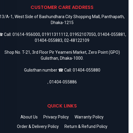
CUSTOMER CARE ADDRESS
13/A-1, West Side of Bashundhara City Shopping Mall, Panthapath,
Dhaka-1215
 Call:
01614-956000
,
01911311112
,
01952107050
,
01404-055881
,
01404-055883
,
02-48122109
Shop No. T-21, 3rd Floor Pir Yeameni Market, Zero Point (GPO)
Gulisthan, Dhaka-1000.
Gulisthan number ☎ Call:
01404-055880
,
01404-055886
QUICK LINKS
About Us
Privacy Policy
Warranty Policy
Order & Delivery Policy
Return & Refund Policy