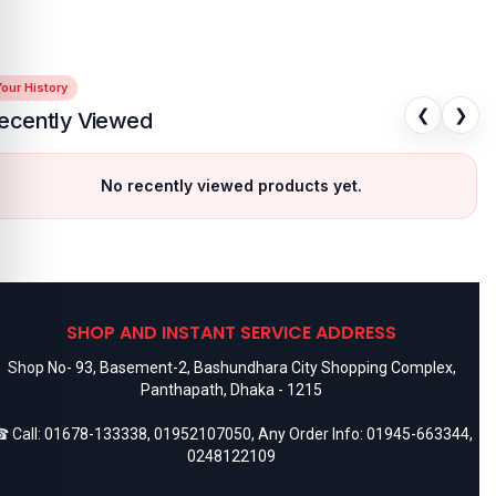
our History
❮
❯
ecently Viewed
No recently viewed products yet.
SHOP AND INSTANT SERVICE ADDRESS
Shop No- 93, Basement-2, Bashundhara City Shopping Complex,
Panthapath, Dhaka - 1215
 Call:
01678-133338
,
01952107050
, Any Order Info:
01945-663344
,
0248122109