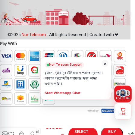
©2025
Nur Telecom
- All Rights Reserved || Created with ❤
×
Nur Telecom Support
হ্যালো স্যার! নূর টেলিকমে আপনাকে স্বাগতম।
আপনার প্রয়োজনীয় সহায়তার জন্য আমরা
এখানে আছি।
Start WhatsApp Chat
LIVE CHAT
CART
Vivo Y100
399.00
৳
Backshell
SELECT
BUY
–