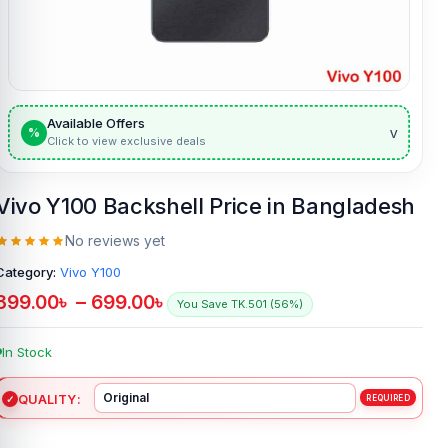
Available Offers
v
%
Click to view exclusive deals
Vivo Y100 Backshell Price in Bangladesh
No reviews yet
Category:
Vivo Y100
399.00
৳
–
699.00
৳
You Save TK.501 (56%)
In Stock
QUALITY