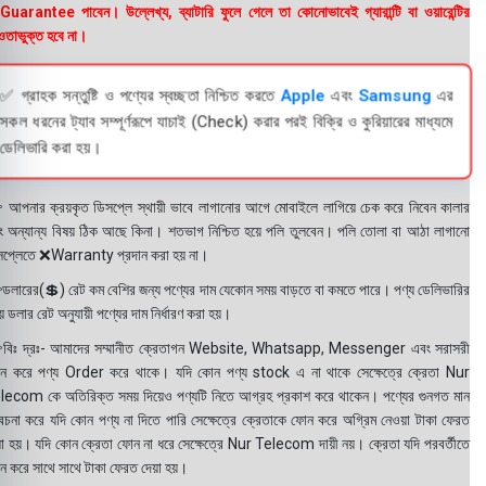
uarantee পাবেন। উল্লেখ্য, ব্যাটারি ফুলে গেলে তা কোনোভাবেই গ্যারান্টি বা ওয়ারেন্টির
তাভুক্ত হবে না।
✅ গ্রাহক সন্তুষ্টি ও পণ্যের স্বচ্ছতা নিশ্চিত করতে
Apple
এবং
Samsung
এর
সকল ধরনের ট্যাব সম্পূর্ণরূপে যাচাই (Check) করার পরই বিক্রি ও কুরিয়ারের মাধ্যমে
ডেলিভারি করা হয়।
 আপনার ক্রয়কৃত ডিসপ্লে স্থায়ী ভাবে লাগানোর আগে মোবাইলে লাগিয়ে চেক করে নিবেন কালার
ং অন্যান্য বিষয় ঠিক আছে কিনা। শতভাগ নিশ্চিত হয়ে পলি তুলবেন। পলি তোলা বা আঠা লাগানো
সপ্লেতে ❌Warranty প্রদান করা হয় না।
ডলারের(💲) রেট কম বেশির জন্য পণ্যের দাম যেকোন সময় বাড়তে বা কমতে পারে। পণ্য ডেলিভারির
 ডলার রেট অনুযায়ী পণ্যের দাম নির্ধারণ করা হয়।
বিঃ দ্রঃ- আমাদের সম্মানীত ক্রেতাগন Website, Whatsapp, Messenger এবং সরাসরী
ন করে পণ্য Order করে থাকে। যদি কোন পণ্য stock এ না থাকে সেক্ষেত্রে ক্রেতা Nur
lecom কে অতিরিক্ত সময় দিয়েও পণ্যটি নিতে আগ্রহ প্রকাশ করে থাকেন। পণ্যের গুনগত মান
বেচনা করে যদি কোন পণ্য না দিতে পারি সেক্ষেত্রে ক্রেতাকে ফোন করে অগ্রিম নেওয়া টাকা ফেরত
য়া হয়। যদি কোন ক্রেতা ফোন না ধরে সেক্ষেত্রে Nur Telecom দায়ী নয়। ক্রেতা যদি পরবর্তীতে
ন করে সাথে সাথে টাকা ফেরত দেয়া হয়।