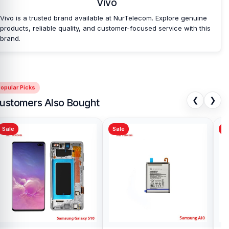
Vivo
Vivo is a trusted brand available at NurTelecom. Explore genuine
products, reliable quality, and customer-focused service with this
brand.
opular Picks
❮
❯
ustomers Also Bought
Sale
Sale
Sa